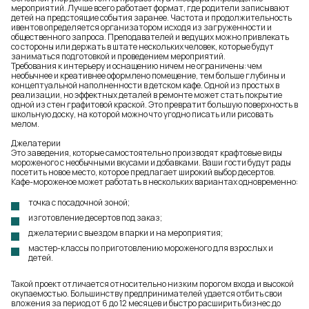
мероприятий. Лучше всего работает формат, где родители записывают
детей на предстоящие события заранее. Частота и продолжительность
ивентов определяется организатором исходя из загруженности и
общественного запроса. Преподавателей и ведущих можно привлекать
со стороны или держать в штате нескольких человек, которые будут
заниматься подготовкой и проведением мероприятий.
Требования к интерьеру и оснащению ничем не ограничены: чем
необычнее и креативнее оформлено помещение, тем больше глубины и
концептуальной наполненности в детском кафе. Одной из простых в
реализации, но эффектных деталей в ремонте может стать покрытие
одной из стен графитовой краской. Это превратит большую поверхность в
школьную доску, на которой можно что угодно писать или рисовать
мелом.
Джелатерии
Это заведения, которые самостоятельно производят крафтовые виды
мороженого с необычными вкусами и добавками. Ваши гости будут рады
посетить новое место, которое предлагает
широкий выбор десертов
.
Кафе-мороженое может работать в нескольких вариантах одновременно:
точка с посадочной зоной;
изготовление десертов под заказ;
джелатерии с выездом в парки и на мероприятия;
мастер-классы по приготовлению мороженого для взрослых и
детей.
Такой проект отличается относительно низким порогом входа и высокой
окупаемостью. Большинству предпринимателей удается отбить свои
вложения за период от 6 до 12 месяцев и быстро расширить бизнес до