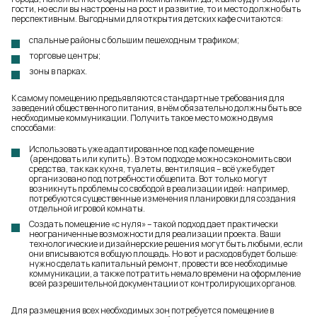
гости, но если вы настроены на рост и развитие, то и место должно быть
перспективным. Выгодными для открытия детских кафе считаются:
спальные районы с большим пешеходным трафиком;
торговые центры;
зоны в парках.
К самому помещению предъявляются стандартные требования для
заведений общественного питания, в нём обязательно должны быть все
необходимые коммуникации. Получить такое место можно двумя
способами:
Использовать уже адаптированное под кафе помещение
(арендовать или купить). В этом подходе можно сэкономить свои
средства, так как кухня, туалеты, вентиляция – всё уже будет
организовано под потребности общепита. Вот только могут
возникнуть проблемы со свободой в реализации идей: например,
потребуются существенные изменения планировки для создания
отдельной игровой комнаты.
Создать помещение «с нуля» – такой подход дает практически
неограниченные возможности для реализации проекта. Ваши
технологические и дизайнерские решения могут быть любыми, если
они вписываются в общую площадь. Но вот и расходов будет больше:
нужно сделать капитальный ремонт, провести все необходимые
коммуникации, а также потратить немало времени на оформление
всей разрешительной документации от контролирующих органов.
Для размещения всех необходимых зон потребуется помещение в