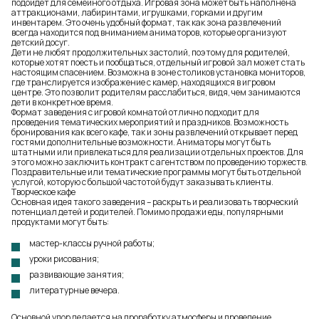
подойдет для семейного отдыха. Игровая зона может быть наполнена
аттракционами, лабиринтами, игрушками, горками и другим
инвентарем. Это очень удобный формат, так как зона развлечений
всегда находится под вниманием аниматоров, которые организуют
детский досуг.
Дети не любят продолжительных застолий, поэтому для родителей,
которые хотят поесть и пообщаться, отдельный игровой зал может стать
настоящим спасением. Возможна в зоне столиков установка мониторов,
где транслируется изображение с камер, находящихся в игровом
центре. Это позволит родителям расслабиться, видя, чем занимаются
дети в конкретное время.
Формат заведения с игровой комнатой отлично подходит для
проведения тематических мероприятий и праздников. Возможность
бронирования как всего кафе, так и зоны развлечений открывает перед
гостями дополнительные возможности. Аниматоры могут быть
штатными или привлекаться для реализации отдельных проектов. Для
этого можно заключить контракт с агентством по проведению торжеств.
Поздравительные или тематические программы могут быть отдельной
услугой, которую с большой частотой будут заказывать клиенты.
Творческое кафе
Основная идея такого заведения – раскрыть и реализовать творческий
потенциал детей и родителей. Помимо продажи еды, популярными
продуктами могут быть:
мастер-классы ручной работы;
уроки рисования;
развивающие занятия;
литературные вечера.
Основной упор делается на проработку атмосферы и проведение