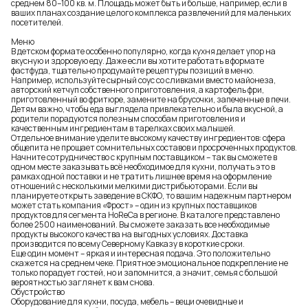
среднем 80–100 кв. м. Площадь может быть и больше, например, если в
ваших планах создание целого комплекса развлечений для маленьких
посетителей.
Меню
В детском формате особенно популярно, когда кухня делает упор на
вкусную и здоровую еду. Даже если вы хотите работать в формате
фастфуда, тщательно продумайте рецептуры позиций в меню.
Например, используйте сырный соус со сливками вместо майонеза,
авторский кетчуп собственного приготовления, а
картофель фри
,
приготовленный во фритюре, замените на брусочки, запеченные в печи.
Детям важно, чтобы еда выглядела привлекательно и была вкусной, а
родители порадуются полезным способам приготовления и
качественным ингредиентам в тарелках своих малышей.
Отдельное внимание уделите высокому качеству ингредиентов: сфера
общепита не прощает сомнительных составов и просроченных продуктов.
Начните сотрудничество с крупным поставщиком – так вы сможете в
одном месте заказывать всё необходимое для кухни, получать это в
рамках одной поставки и не тратить лишнее время на оформление
отношений с несколькими мелкими дистрибьюторами. Если вы
планируете открыть заведение в СКФО, то вашим надежным партнером
может стать компания «Фрост» – один из крупных
поставщиков
продуктов для сегмента HoReCa
в регионе. В каталоге представлено
более 2500 наименований. Вы сможете заказать все необходимые
продукты высокого качества на выгодных условиях. Доставка
производится по всему Северному Кавказу в короткие сроки.
Еще один момент – яркая и интересная подача. Это положительно
скажется на среднем чеке. Приятное эмоциональное подкрепление не
только порадует гостей, но и запомнится, а значит, семья с большой
вероятностью заглянет к вам снова.
Обустройство
Оборудование для кухни, посуда, мебель – вещи очевидные и