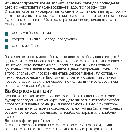
но и весело провести время. Формат часто выбирают для проведения
детских мероприятия (дней рождений и других праздников).
Открывая кафе, важно держать в голове, что гости и целевая аудитория –
это не дети, а именно семьи с детьми. Результаты тщательного анализа
будут зависеть от вашей бизнес-стратегии и идеи, но чаще всего это
молодые семьи:
с одним и более детьми;
со средним или выше среднего доходом;
с детьми 3–12 лет.
Ваша деятельность может быть направлена на обслуживание детей
одной или нескольких возрастных групп. Детское кафе можно разделить
на несколько тематических зон, предназначенных для отдыха
дошкольников, младших школьников и учеников средней школы. Для
этого используют игровой инвентарь, декоративные иллюстрации,
техническое оснащение. Выстраивая стратегию развития бизнеса,
позаботьтесь о правильно подобранной концепции и ее корректном
воплощении в каждой детали.
Выбор концепции
Создание детского кафе начинается с выбора концепции, отличий
будущего заведения от конкурентов. Детский сегмент требует особой
проработки дизайна, оснащения, безопасности, меню. Эти факторы
будут влиять не только на посещаемость, но и на прибыль. Чем больше
возможностей будет реализовано, тем более маржинальным будет
проект.
Детское кафе с игровой комнатой
Это классический вариант детского заведения, в котором, помимо
основного зала со столами, есть комната для игр. Такой вариант