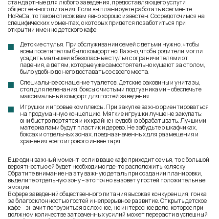
стандартные для любого заведения, предоставляющего услуги
общественного питания. Если вы планируете работать в сегменте
HoReCa, то такой список вам явно хорошо известен. Сосредоточимся на
специфических моментах, о которых придется позаботиться при
открытии именно детского кафе:
Детские стулья. При обслуживании семей с детьми нужно, чтобы
всем посетителям было комфортно. Важно, чтобы родители могли
усадить малышей в безопасные стулья с ограничителями от
падения, а детям, которые уже самостоятельно кушают за столом,
было удобно до него доставать со своего места.
Специальное оснащение туалетов. Детские раковины и унитазы,
стол для пеленания, боксы с чистыми подгузниками – обеспечьте
максимальный комфорт для гостей заведения.
Игрушки и игровые комплексы. При закупке важно ориентироваться
на продуманную концепцию. Мягкие игрушки лучше не закупать:
они быстро портятся и их крайне неудобно обрабатывать. Лучшими
материалами будут пластик и дерево. Не забудьте о шкафчиках,
боксах и отдельных зонах, предназначенных для размещения и
хранения всего игрового инвентаря.
Еще один важный момент: если в ваше кафе приходит семья, то с большой
вероятностью ей будет необходимо где-то расположить коляску.
Обратите внимание на эту важную деталь при создании планировки,
выделите отдельную зону – это точно вызовет у гостей положительные
эмоции.
В сфере заведений общественного питания высокая конкуренция, гонка
за благосклонностью гостей и непрерывное развитие. Открыть детское
кафе – значит погрузиться в сложное, но интересное дело, которое при
должном количестве затраченных усилий может перерасти в успешный