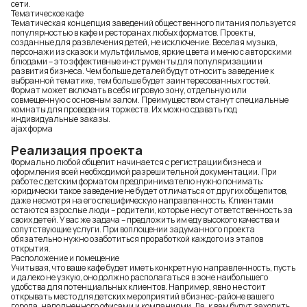
сети.
Тематическое кафе
Тематическая концепция заведений общественного питания пользуется
популярностью в кафе и ресторанах любых форматов. Проекты,
созданные для развлечения детей, не исключение. Веселая музыка,
персонажи из сказок и мультфильмов, яркие цвета и меню с авторскими
блюдами – это эффективные инструменты для популяризации и
развития бизнеса. Чем больше деталей будут относить заведение к
выбранной тематике, тем больше будет заинтересованных гостей.
Формат может включать в себя игровую зону, отдельную или
совмещенную с основным залом. Преимуществом станут специальные
комнаты для проведения торжеств. Их можно сдавать под
индивидуальные заказы.
ajax форма
Реализация проекта
Формально любой общепит начинается с регистрации бизнеса и
оформления всей необходимой разрешительной документации. При
работе с детским форматом предпринимателю нужно понимать:
юридически такое заведение не будет отличаться от других общепитов,
даже несмотря на его специфическую направленность. Клиентами
остаются взрослые люди – родители, которые несут ответственность за
своих детей. У вас же задача – предложить им еду высокого качества и
сопутствующие услуги. При воплощении задуманного проекта
обязательно нужно озаботиться проработкой каждого из этапов
открытия.
Расположение и помещение
Учитывая, что ваше кафе будет иметь конкретную направленность, пусть
и далеко не узкую, оно должно располагаться в зоне наибольшего
удобства для потенциальных клиентов. Например, явно не стоит
открывать место для детских мероприятий в бизнес-районе вашего
города, наполненного офисами и компаниями. Да, к вам будут заходить