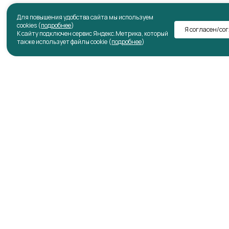
Для повышения удобства сайта мы используем
cookies (
подробнее
)
Я согласен/со
К сайту подключен сервис Яндекс.Метрика, который
также использует файлы cookie (
подробнее
)