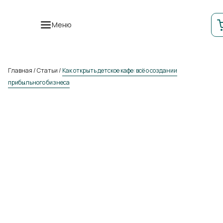
Меню
Главная
/
Статьи
/
Как открыть детское кафе: всё о создании
прибыльного бизнеса