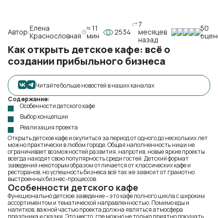
7
Елена
≈ 11
50
Автор:
2534
месяцев
Краснословная
мин
оцен
назад
Как открыть детское кафе: всё о
создании прибыльного бизнеса
Читайте больше новостей в наших каналах
Содержание:
Особенности детского кафе
Выбор концепции
Реализация проекта
Открыть детское кафе и окупиться за период от одного до нескольких лет
можно практически в любом городе. Общая наполненность ниши не
ограничивает возможностей развития, напротив, новые яркие проекты
всегда находят свою популярность среди гостей. Детский формат
заведений некоторым образом отличается от классических кафе и
ресторанов, но успешность бизнеса всё так же зависит от грамотно
выстроенных бизнес-процессов.
Особенности детского кафе
Функционально детское заведение – это кафе полного цикла с широким
ассортиментом и тематической направленностью. Помимо еды и
напитков, важной частью проекта должна являться атмосфера
праздника и сказки. Это место, где можно не только приятно покушать,