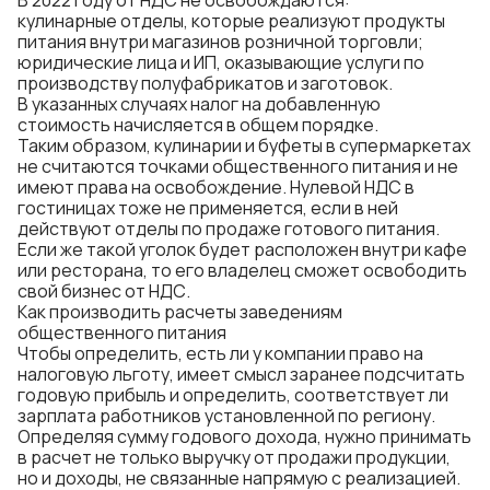
В 2022 году от НДС не освобождаются:
кулинарные отделы, которые реализуют продукты
питания внутри магазинов розничной торговли;
юридические лица и ИП, оказывающие услуги по
производству полуфабрикатов и заготовок.
В указанных случаях налог на добавленную
стоимость начисляется в общем порядке.
Таким образом, кулинарии и буфеты в супермаркетах
не считаются точками общественного питания и не
имеют права на освобождение. Нулевой НДС в
гостиницах тоже не применяется, если в ней
действуют отделы по продаже готового питания.
Если же такой уголок будет расположен внутри кафе
или ресторана, то его владелец сможет освободить
свой бизнес от НДС.
Как производить расчеты заведениям
общественного питания
Чтобы определить, есть ли у компании право на
налоговую льготу, имеет смысл заранее подсчитать
годовую прибыль и определить, соответствует ли
зарплата работников установленной по региону.
Определяя сумму годового дохода, нужно принимать
в расчет не только выручку от продажи продукции,
но и доходы, не связанные напрямую с реализацией.