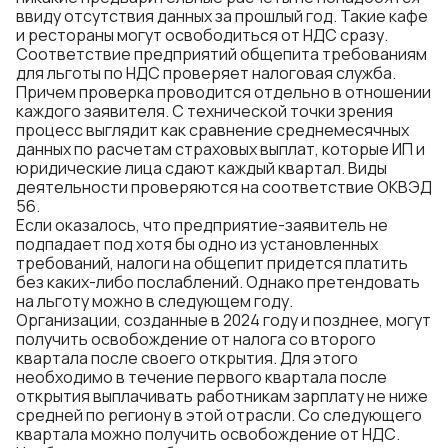
ввиду отсутствия данных за прошлый год. Такие кафе
и рестораны могут освободиться от НДС сразу.
Соответствие предприятий общепита требованиям
для льготы по НДС проверяет налоговая служба.
Причем проверка проводится отдельно в отношении
каждого заявителя. С технической точки зрения
процесс выглядит как сравнение среднемесячных
данных по расчетам страховых выплат, которые ИП и
юридические лица сдают каждый квартал. Виды
деятельности проверяются на соответствие ОКВЭД
56.
Если оказалось, что предприятие-заявитель не
подпадает под хотя бы одно из установленных
требований, налоги на общепит придется платить
без каких-либо послаблений. Однако претендовать
на льготу можно в следующем году.
Организации, созданные в 2024 году и позднее, могут
получить освобождение от налога со второго
квартала после своего открытия. Для этого
необходимо в течение первого квартала после
открытия выплачивать работникам зарплату не ниже
средней по региону в этой отрасли. Со следующего
квартала можно получить освобождение от НДС.