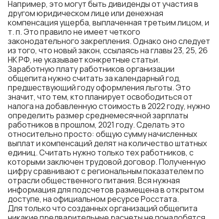
Например, это могут быть дивиденды от участия в
другом юридическом лице или денежная
компенсация ущерба, выплаченная третьим лицом, и
т. п. Это правило не имеет четкого
законодательного закрепления. Однако оно следует
из того, что новый закон, ссылаясь на главы 23, 25, 26
НК РФ, не указывает конкретные статьи.
Заработную плату работников организации
общепита нужно считать за календарный год,
предшествующий году оформления льготы. Это
значит, что тем, кто планирует освободиться от
налога на добавленную стоимость в 2022 году, нужно
определить размер среднемесячной зарплаты
работников в прошлом, 2021 году. Сделать это
относительно просто: общую сумму начисленных
выплат и компенсаций делят на количество штатных
единиц. Считать нужно только тех работников, с
которыми заключен трудовой договор. Полученную
цифру сравнивают с региональным показателем по
отрасли общественного питания. Вся нужная
информация для подсчетов размещена в открытом
доступе, на официальном ресурсе Росстата.
Для только что созданных организаций общепита
никакие предварительные расчеты не понадобятся