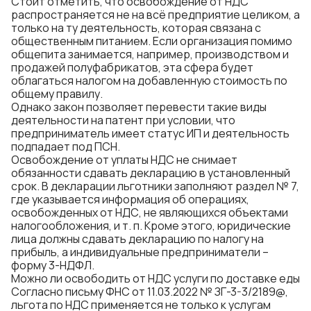
Стоит отметить, что освобождение от НДС
распространяется не на всё предприятие целиком, а
только на ту деятельность, которая связана с
общественным питанием. Если организация помимо
общепита занимается, например, производством и
продажей полуфабрикатов, эта сфера будет
облагаться налогом на добавленную стоимость по
общему правилу.
Однако закон позволяет перевести такие виды
деятельности на патент при условии, что
предприниматель имеет статус ИП и деятельность
подпадает под ПСН.
Освобождение от уплаты НДС не снимает
обязанности сдавать декларацию в установленный
срок. В декларации льготники заполняют раздел № 7,
где указывается информация об операциях,
освобожденных от НДС, не являющихся объектами
налогообложения, и т. п. Кроме этого, юридические
лица должны сдавать декларацию по налогу на
прибыль, а индивидуальные предприниматели –
форму 3-НДФЛ.
Можно ли освободить от НДС услуги по доставке еды
Согласно письму ФНС от 11.03.2022 № ЗГ-3-3/2189@,
льгота по НДС применяется не только к услугам