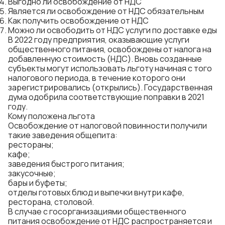
Выгодно ли освобождение от НДС
Является ли освобождение от НДС обязательным
Как получить освобождение от НДС
Можно ли освободить от НДС услуги по доставке еды
В 2022 году предприятия, оказывающие услуги
общественного питания, освобождены от налога на
добавленную стоимость (НДС). Вновь созданные
субъекты могут использовать льготу начиная с того
налогового периода, в течение которого они
зарегистрировались (открылись). Государственная
дума одобрила соответствующие поправки в 2021
году.
Кому положена льгота
Освобождение от налоговой повинности получили
такие заведения общепита:
рестораны;
кафе;
заведения быстрого питания;
закусочные;
бары и буфеты;
отделы готовых блюд и выпечки внутри кафе,
ресторана, столовой.
В случае с госорганизациями общественного
питания освобождение от НДС распространяется и