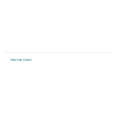
Мастер-класс от ДонФудс с Вячеславом
Шибаловым
14.08.2024
Подробнее
Мастер-класс