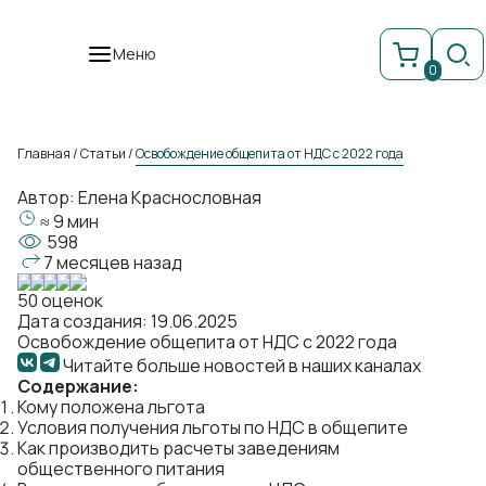
Меню
0
Главная
/
Статьи
/
Освобождение общепита от НДС с 2022 года
Автор:
Елена Краснословная
≈ 9 мин
598
7 месяцев назад
50 оценок
Дата создания: 19.06.2025
Освобождение общепита от НДС с 2022 года
Читайте больше новостей в наших каналах
Содержание:
Кому положена льгота
Условия получения льготы по НДС в общепите
Как производить расчеты заведениям
общественного питания