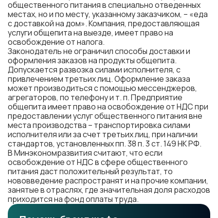
общественного питания в специально отведенных
местах, но и по месту, указанному заказчиком, – «еда
с доставкой на дом». Компания, предоставляющая
услуги общепита на выезде, имеет право на
освобождение от налога.
Законодатель не ограничил способы доставки и
оформления заказов на продукты общепита.
Допускается развозка силами исполнителя, с
привлечением третьих лиц. Оформление заказа
может производиться с помощью мессенджеров,
агрегаторов, по телефону и т. п. Предприятие
общепита имеет право на освобождение от НДС при
предоставлении услуг общественного питания вне
места производства – транспортировка силами
исполнителя или за счет третьих лиц, при наличии
стандартов, установленных пп. 38 п. 3 ст. 149 НК РФ.
В Минэкономразвития считают, что если
освобождение от НДС в сфере общественного
питания даст положительный результат, то
нововведение распространят и на прочие компании,
занятые в отраслях, где значительная доля расходов
приходится на фонд оплаты труда.