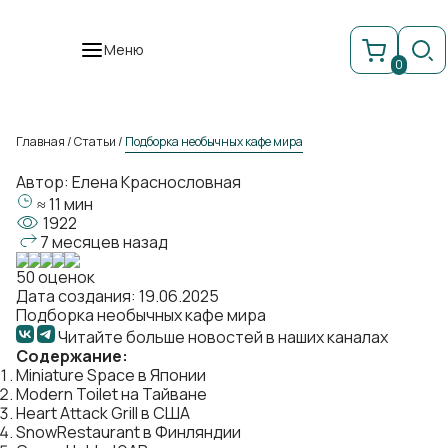
Меню
0
Главная
/
Статьи
/
Подборка необычных кафе мира
Автор:
Елена Краснословная
≈ 11 мин
1922
7 месяцев назад
50 оценок
Дата создания: 19.06.2025
Подборка необычных кафе мира
Читайте больше новостей в наших каналах
Содержание:
Miniature Space в Японии
Modern Toilet на Тайване
Heart Attack Grill в США
SnowRestaurant в Финляндии