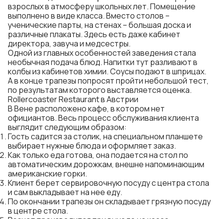
взрослых в атмосферу школьных лет. Помещение
выполнено в виде класса. Вместо столов –
ученические парты, на стенах – большая доска и
различные плакаты. Здесь есть даже кабинет
директора, завуча и медсестры.
Одной из главных особенностей заведения стала
необычная подача блюд. Напитки тут разливают в
колбы из кабинетов химии. Соусы подают в шприцах.
А в конце трапезы попросят пройти небольшой тест,
по результатам которого выставляется оценка.
Rollercoaster Restaurant в Австрии
В Вене расположено кафе, в котором нет
официантов. Весь процесс обслуживания клиента
выглядит следующим образом:
Гость садится за столик, на специальном планшете
выбирает нужные блюда и оформляет заказ.
Как только еда готова, она подается на стол по
автоматическим дорожкам, внешне напоминающим
американские горки.
Клиент берет сервировочную посуду с центра стола
и сам выкладывает на нее еду.
По окончании трапезы он складывает грязную посуду
в центре стола.