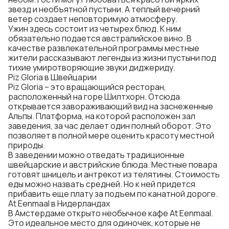
звезд и необъятной пустыни. А теплый вечерний
ветер создает неповторимую атмосферу.
Ужин здесь состоит из четырех блюд. К ним
обязательно подается австралийское вино. В
качестве развлекательной программы местные
жители рассказывают легенды из жизни пустыни под
тихие умиротворяющие звуки диджериду.
Piz Gloria в Швейцарии
Piz Gloria – это вращающийся ресторан,
расположенный на горе Шилтхорн. Отсюда
открывается завораживающий вид на заснеженные
Альпы. Платформа, на которой расположен зал
заведения, за час делает один полный оборот. Это
позволяет в полной мере оценить красоту местной
природы.
В заведении можно отведать традиционные
швейцарские и австрийские блюда. Местные повара
готовят шницель и антрекот из телятины. Стоимость
еды можно назвать средней. Но к ней придется
прибавить еще плату за подъем по канатной дороге.
At Eenmaal в Нидерландах
В Амстердаме открыто необычное кафе At Eenmaal.
Это идеальное место для одиночек, которые не