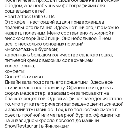
посетителей, приходят сюда больше не за вкусным
обедом, а за необычными фотографиями для
социальных сетей.
Heart Attack Grill в США
Это кафе – настоящий ад для приверженцев
правильного питания. Здесь нет ничего, что можно
назвать полезным. Меню составлено из жирной и
высококалорийной пищи. Оно небольшое. В нём
всего несколько основных позиций:
многоэтажные бургеры;
жаренная в большом количестве сала картошка;
питьевой крем с высоким содержанием
холестерина;
конфеты;
Coca-Cola и пиво.
Дизайн зала под стать его концепции. Здесь всё
стилизовано под больницу. Официантки одеты в
форму медсестер, а заказы они записывают на
бланках рецептов. Одной из фишек заведения стало
то, что тут категорически запрещено делиться едой
и заказывать навынос. Тех, кто полностью сможет
съесть тройной или четверной бургер, официантка
на инвалидном кресле довезет до машины.
SnowRestaurant в Финляндии