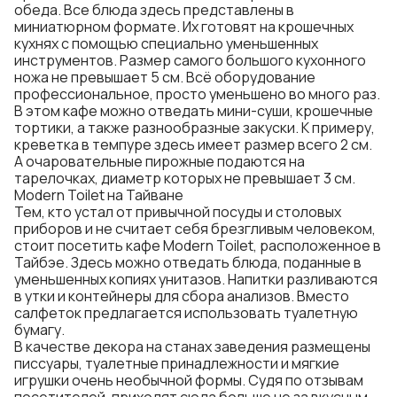
обеда. Все блюда здесь представлены в
миниатюрном формате. Их готовят на крошечных
кухнях с помощью специально уменьшенных
инструментов. Размер самого большого кухонного
ножа не превышает 5 см. Всё оборудование
профессиональное, просто уменьшено во много раз.
В этом кафе можно отведать мини-суши, крошечные
тортики, а также разнообразные закуски. К примеру,
креветка в темпуре здесь имеет размер всего 2 см.
А очаровательные пирожные подаются на
тарелочках, диаметр которых не превышает 3 см.
Modern Toilet на Тайване
Тем, кто устал от привычной посуды и столовых
приборов и не считает себя брезгливым человеком,
стоит посетить кафе Modern Toilet, расположенное в
Тайбэе. Здесь можно отведать блюда, поданные в
уменьшенных копиях унитазов. Напитки разливаются
в утки и контейнеры для сбора анализов. Вместо
салфеток предлагается использовать туалетную
бумагу.
В качестве декора на станах заведения размещены
писсуары, туалетные принадлежности и мягкие
игрушки очень необычной формы. Судя по отзывам