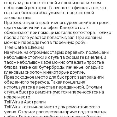
открыли для посетителей и организовали в нём
небольшой ресторан. Главная его фишка в том, что
готовят блюда и обслуживают посетителей
заключенные.
При входе нужно пройти многоуровневый контроль,
сдать мобильный телефон. Каждого гостя
обыскивают при помощи металлодетектора. Только
после этого удастся попасть в зал. При желании
можно и переодеться в тюремную робу.
Tree Cafe в Швеции
На улице, на огромных старых деревьях, подвешены
небольшие столики и стулья в формате качелей. В
таком небольшом кафе можно отведать простые
блюда, такие как бутерброды, печенье, оладьи с
кленовым сиропом и некоторые другие.
Превосходное место для быстрого завтрака или
обеденного перекуса. Такая концепция
используется в качестве передвижной. Столы и
стулья быстро демонтируются и переносятся на
новое место.
Tali Wiru в Австралии
Tali Wiru – отличное место для романтического
ужина. Столики расположены прямо под открытым
небом. Гости могут любоваться красотой ярких