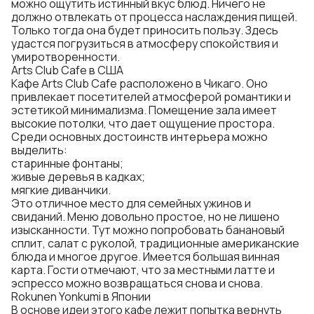
можно ощутить истинный вкус блюд. Ничего не
должно отвлекать от процесса наслаждения пищей.
Только тогда она будет приносить пользу. Здесь
удастся погрузиться в атмосферу спокойствия и
умиротворенности.
Arts Club Cafe в США
Кафе Arts Club Cafe расположено в Чикаго. Оно
привлекает посетителей атмосферой романтики и
эстетикой минимализма. Помещение зала имеет
высокие потолки, что дает ощущение простора.
Среди основных достоинств интерьера можно
выделить:
старинные фонтаны;
живые деревья в кадках;
мягкие диванчики.
Это отличное место для семейных ужинов и
свиданий. Меню довольно простое, но не лишено
изысканности. Тут можно попробовать банановый
сплит, салат с руколой, традиционные американские
блюда и многое другое. Имеется большая винная
карта. Гости отмечают, что за местными латте и
эспрессо можно возвращаться снова и снова.
Rokunen Yonkumi в Японии
В основе идеи этого кафе лежит попытка вернуть