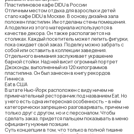
Пластилиновое кафе DIDU в России
Отличным местом отдыха для взрослых и детей
стало кафе DIDU в Москве. В основу дизайна зала
положен пластилин. Им отделаны стены помещения.
А поделки из этого материала используются в
качестве декора. Он также располагается на
столиках. Каждый посетитель может лепить фигурки,
пока ожидает свой заказ. Поделку можно забрать с
собой или оставить в коллекции заведения.
Отдельного внимания заслуживает украшение
барной стойки. Над ней висит огромный портрет
Джоконды, выполненный из 120 килограммов
пластилина. Он был занесен в книгу рекордов
Гиннеса.
Eat в США
В штате Нью-Йорк расположен с виду ничем не
примечательный ресторанчик под названием Eat. Но
у него есть одна интересная особенность – в нём
категорически запрещено разговаривать, причем не
только друг с другом, но и с персоналом. Чтобы
сделать заказ, придется пальцем показывать в меню
официанту нужные позиции.
Суть концепции в том, что только в полной тишине