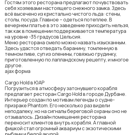
Гостям этого ресторана предлагают почувствовать
себя хозяевами настоящего снежного замка. Здесь
всё высечено из кристально чистого льда: стены,
столы, посуда. Главное – одеться потеплее. В
вечернем платье в это заведение приходить нельзя,
так как в помещении поддерживается температура
на уровне -35 градусов Цельсия.
Меню ресторана смело можно назвать изысканным.
Здесь удастся отведать
баранину
, томленную в
темном пиве, суп из оленины, говяжью грудинку,
приготовленную по лапландскому рецепту, и многое
другое.
ajax форма
Cargo Hold в ЮАР
Погрузиться в атмосферу затонувшего корабля
предлагает ресторан Cargo Hold в городе Дурбане.
Интерьер создан по мотивам легенды о судне-
призраке Phantom. Его несколько раз видели
неподалеку, но на сигналы береговой охраны оно не
отзывалось. Дизайн помещения ресторана
переносит клиентов внутрь корабля. А главной
фишкой стал огромный аквариум с экзотическими
рыбами
и белой акулой.