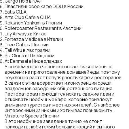
Cargo Hold в ЮАР
Пластилиновое кафе DIDU в России
Eat в США
Arts Club Cafe в США
Rokunen Yonkumi в Японии
Rollercoaster Restaurant в Австрии
Lilly Airways в Китае
Fortezza Medicea в Италии
Tree Cafe в Швеции
Tali Wiru в Австралии
Piz Gloria в Швейцарии
At Eenmaal в Нидерландах
У современного человека остается всё меньше
времени на приготовление домашней еды, поэтому
неуклонно растет популярность кафе и ресторанов.
В связи с этим возрастает и конкуренция среди
владельцев заведений общественного питания.
Рестораторам приходится искать свежие идеи и
открывать необычные кафе, которые привлекут
внимание туристов и местных жителей. С наиболее
интересными из них мы и хотим вас познакомить.
Miniature Space в Японии
В это необычное заведение точно не стоит
приходить любителям больших порций и сытного