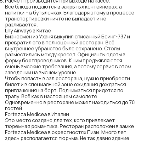
Расчет производится при выходе на кассе.
Все блюда подаются в закрытых контейнерах, а
напитки – в бутылочках. Благодаря этому в процессе
транспортировки ничто не выпадает и не
разливается.
Lilly Airways в Китае
Бизнесмен из Уханя выкупил списанный Боинг-737 и
превратил его в полноценный ресторан. Всё
внутреннее убранство было сохранено. Столы
разместились между кресел. Официанты одеты в
форму бортпроводников. К ним предъявляются
очень высокие требования, а потому сервис в этом
заведении на высшем уровне.
Чтобы попасть в зал ресторана, нужно приобрести
билет и в специальной зоне ожидания дождаться
приглашения на борт. Подниматься придется по
трапу. Всё как в настоящем самолете.
Одновременно в ресторане может находиться до 70
гостей.
Fortezza Medicea в Италии
Это место создано для тех, кого привлекает
тюремная романтика. Ресторан расположен в замке
Fortezza Medicea в окрестностях Пизы. Много лет
здесь располагается тюрьма. Не так давно здание