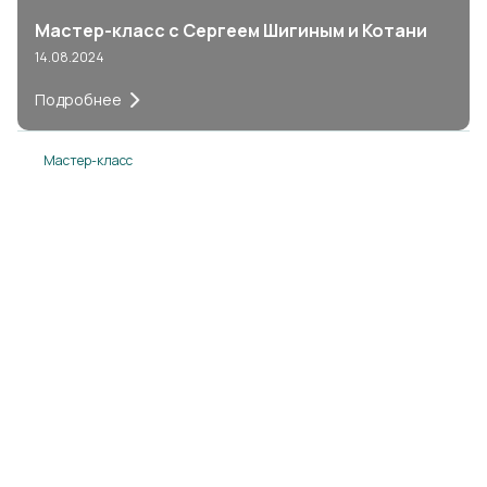
Мастер-класс с Сергеем Шигиным и Котани
14.08.2024
Подробнее
Мастер-класс
Мастер-класс от ДонФудс с Вячеславом
Шибаловым
14.08.2024