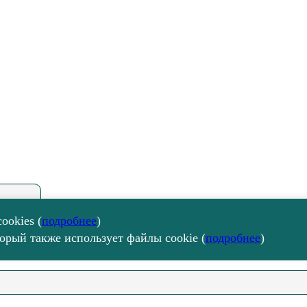
ookies (
подробнее
)
орый также использует файлы cookie (
подробнее
)