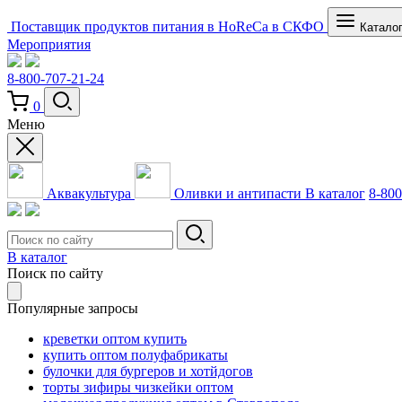
Поставщик продуктов питания в HoReCa в СКФО
Катало
Мероприятия
8-800-707-21-24
0
Меню
Аквакультура
Оливки и антипасти
В каталог
8-800
В каталог
Поиск по сайту
Популярные запросы
креветки оптом купить
купить оптом полуфабрикаты
булочки для бургеров и хотйдогов
торты зифиры чизкейки оптом