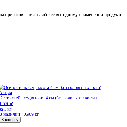
иям приготовления, наиболее выгодному применении продуктов
Акция
Осетр стейк с/м,высота 4 см (без головы и хвоста)
Б
1 550 ₽
2
за 1 кг
з
В наличии
40.989 кг
В корзину