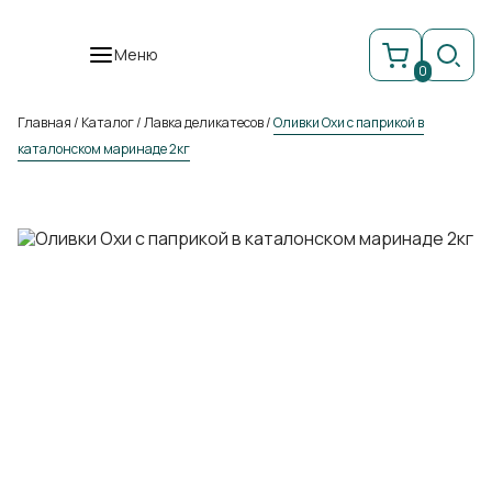
Меню
0
Главная
/
Каталог
/
Лавка деликатесов
/
Оливки Охи с паприкой в
каталонском маринаде 2кг