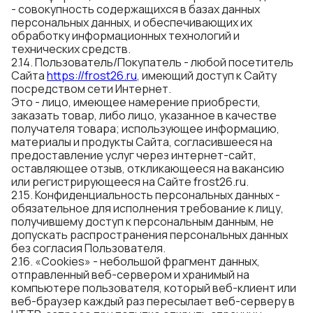
- совокупность содержащихся в базах данных
персональных данных, и обеспечивающих их
обработку информационных технологий и
технических средств.
2.14. Пользователь/Покупатель - любой посетитель
Сайта
https://
f
ros
t
26.ru
, имеющий доступ к Сайту
посредством сети Интернет.
Это - лицо, имеющее намерение приобрести,
заказать товар, либо лицо, указанное в качестве
получателя товара; использующее информацию,
материалы и продукты Сайта, согласившееся на
предоставление услуг через интернет-сайт,
оставляющее отзыв, откликающееся на вакансию
или регистрирующееся на Сайте frost26.ru.
2.15. Конфиденциальность персональных данных -
обязательное для исполнения требование к лицу,
получившему доступ к персональным данным, не
допускать распространения персональных данных
без согласия Пользователя.
2.16. «Cookies» - небольшой фрагмент данных,
отправленный веб-сервером и хранимый на
компьютере пользователя, который веб-клиент или
веб-браузер каждый раз пересылает веб-серверу в