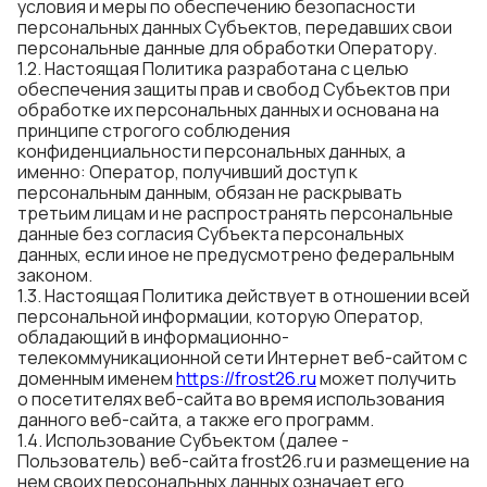
условия и меры по обеспечению безопасности
персональных данных Субъектов, передавших свои
персональные данные для обработки Оператору.
1.2. Настоящая Политика разработана с целью
обеспечения защиты прав и свобод Субъектов при
обработке их персональных данных и основана на
принципе строгого соблюдения
конфиденциальности персональных данных, а
именно: Оператор, получивший доступ к
персональным данным, обязан не раскрывать
третьим лицам и не распространять персональные
данные без согласия Субъекта персональных
данных, если иное не предусмотрено федеральным
законом.
1.3. Настоящая Политика действует в отношении всей
персональной информации, которую Оператор,
обладающий в информационно-
телекоммуникационной сети Интернет веб-сайтом с
доменным именем
https://
f
ros
t
26.ru
может получить
о посетителях веб-сайта во время использования
данного веб-сайта, а также его программ.
1.4. Использование Субъектом (далее -
Пользователь) веб-сайта frost26.ru и размещение на
нем своих персональных данных означает его