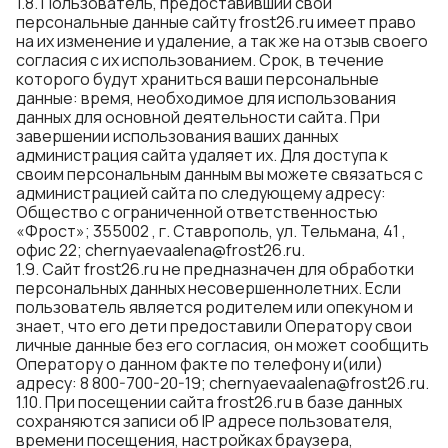
1.8. Пользователь, предоставивший свои
персональные данные сайту frost26.ru имеет право
на их изменение и удаление, а так же на отзыв своего
согласия с их использованием. Срок, в течение
которого будут храниться ваши персональные
данные: время, необходимое для использования
данных для основной деятельности сайта. При
завершении использования ваших данных
администрация сайта удаляет их. Для доступа к
своим персональным данным вы можете связаться с
администрацией сайта по следующему адресу:
Общество с ограниченной ответственностью
«Фрост»; 355002 , г. Ставрополь, ул. Тельмана, 41 ,
офис 22;
chernyaevaalena@frost26.ru
.
1.9. Сайт frost26.ru не предназначен для обработки
персональных данных несовершеннолетних. Если
пользователь является родителем или опекуном и
знает, что его дети предоставили Оператору свои
личные данные без его согласия, он может сообщить
Оператору о данном факте по телефону и(или)
адресу: 8 800-700-20-19;
chernyaevaalena@frost26.ru
.
1.10. При посещении сайта frost26.ru в базе данных
сохраняются записи об IP адресе пользователя,
времени посещения, настройках браузера,