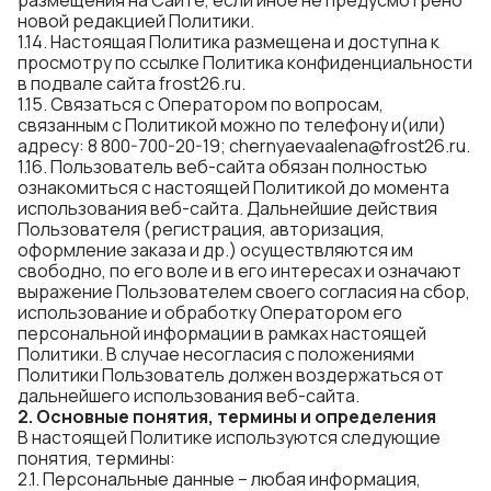
размещения на Сайте, если иное не предусмотрено
новой редакцией Политики.
1.14. Настоящая Политика размещена и доступна к
просмотру по ссылке Политика конфиденциальности
в подвале сайта frost26.ru.
1.15. Связаться с Оператором по вопросам,
связанным с Политикой можно по телефону и(или)
адресу: 8 800-700-20-19;
chernyaevaalena@frost26.ru
.
1.16. Пользователь веб-сайта обязан полностью
ознакомиться с настоящей Политикой до момента
использования веб-сайта. Дальнейшие действия
Пользователя (регистрация, авторизация,
оформление заказа и др.) осуществляются им
свободно, по его воле и в его интересах и означают
выражение Пользователем своего согласия на сбор,
использование и обработку Оператором его
персональной информации в рамках настоящей
Политики. В случае несогласия с положениями
Политики Пользователь должен воздержаться от
дальнейшего использования веб-сайта.
2
.
Основные понятия, т
ермины и определения
В настоящей Политике используются следующие
понятия, термины:
2.1. Персональные данные – любая информация,