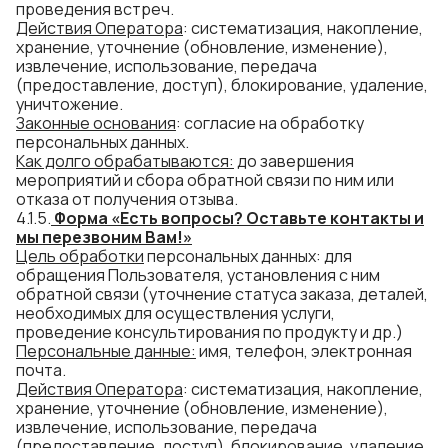
проведения встреч.
Действия Оператора
: систематизация, накопление,
хранение, уточнение (обновление, изменение),
извлечение, использование, передача
(предоставление, доступ), блокирование, удаление,
уничтожение.
Законные основания
: согласие на обработку
персональных данных.
Как долго
обраб
атываются
:
до завершения
мероприятий и сбора обратной связи по ним или
отказа от получения отзыва.
4.1.5.
Форма «Есть вопросы? Оставьте контакты и
мы перезвоним Вам!»
Цель обработки
персональных данных: для
обращения Пользователя, установления с ним
обратной связи (уточнение статуса заказа, деталей,
необходимых для осуществления услуги,
проведение консультирования по продукту и др.)
Персональные данные:
имя, телефон, электронная
почта.
Действия Оператора
: систематизация, накопление,
хранение, уточнение (обновление, изменение),
извлечение, использование, передача
(предоставление, доступ), блокирование, удаление,