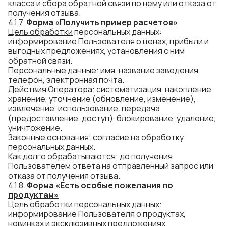
класса и сбора обратной связи по нему или отказа от
получения отзыва.
4.1.7.
Форма «Получить пример расчетов»
Цель обработки
персональных данных:
информирование Пользователя о ценах, прибыли и
выгодных предложениях, установления с ним
обратной связи.
Персональные данные:
имя, название заведения,
телефон, электронная почта.
Действия Оператора
: систематизация, накопление,
хранение, уточнение (обновление, изменение),
извлечение, использование, передача
(предоставление, доступ), блокирование, удаление,
уничтожение.
Законные основания
: согласие на обработку
персональных данных.
Как долго
обраб
атываются
:
до получения
Пользователем ответа на отправленный запрос или
отказа от получения отзыва.
4.1.8.
Форма «
Есть особые пожелания по
продуктам
»
Цель обработки
персональных данных:
информирование Пользователя о продуктах,
новинках и эксклюзивных предложениях,