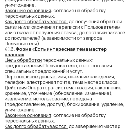
уничтожение.
Законные основания
: согласие на обработку
персональных данных.
Как долго
обраб
атываются
:
до получения обратной
связи и/или окончания переписки с Пользователем
или отказа от получения отзыва; до доставки заказов
до покупателей (в зависимости от запроса
Пользователя).
4.1.6.
Форма «Есть интересная тема мастер
класса»
Цель обработки
персональных данных:
предоставления Пользователю, с его согласия
специальных предложений и услуг.
Персональные данные:
имя, название заведения,
телефон, электронная почта, тема мастер класса.
Действия Оператора
: систематизация, накопление,
хранение, уточнение (обновление, изменение),
извлечение, использование, передача
(предоставление, доступ), блокирование, удаление,
уничтожение.
Законные основания
: согласие на обработку
персональных данных.
Как долго
обраб
атываются
:
до завершения мастер