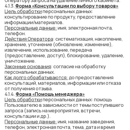
Оператору запроса на удаление личного кабинета.
4.1.3.
Форма «Консультации по выбору товаров»
Цель обработки
персональных данных:
консультирование по продукту, предоставление
информации/материалов.
Персональные данные:
имя, электронная почта,
телефон.
Действия Оператора
: систематизация, накопление,
хранение, уточнение (обновление, изменение),
извлечение, использование, передача
(предоставление, доступ), блокирование, удаление,
уничтожение.
Законные основания
: согласие на обработку
персональных данных.
Как долго
обраб
атываются
:
до предоставления
консультаций, материалов, информации или отказа
от получения отзыва.
4.1.4.
Форма «Помощь менеджера»
Цель обработки
персональных данных: помощь
Пользователю в зависимости от темы поступившего
запроса (запись на мероприятия, встречи,
консультации и др.).
Персональные данные:
имя, название заведения,
телефон, электронная почта, тема, дата и время