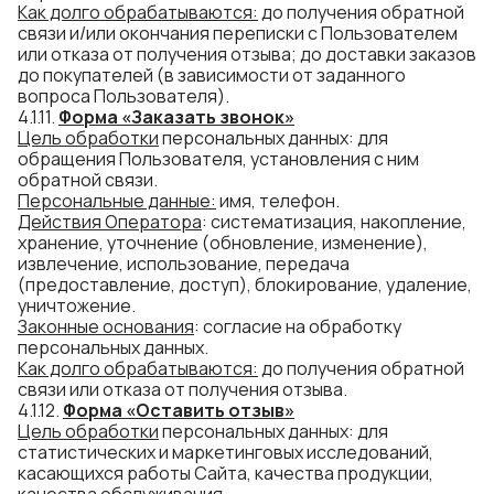
Как долго
обраб
атываются
:
до получения обратной
связи и/или окончания переписки с Пользователем
или отказа от получения отзыва; до доставки заказов
до покупателей (в зависимости от заданного
вопроса Пользователя).
4.1.11.
Форма «
Заказать звонок
»
Цель обработки
персональных данных: для
обращения Пользователя, установления с ним
обратной связи.
Персональные данные:
имя, телефон.
Действия Оператора
: систематизация, накопление,
хранение, уточнение (обновление, изменение),
извлечение, использование, передача
(предоставление, доступ), блокирование, удаление,
уничтожение.
Законные основания
: согласие на обработку
персональных данных.
Как долго
обраб
атываются
:
до получения обратной
связи или отказа от получения отзыва.
4.1.12.
Форма «
Оставить отзыв
»
Цель обработки
персональных данных: для
статистических и маркетинговых исследований,
касающихся работы Сайта, качества продукции,