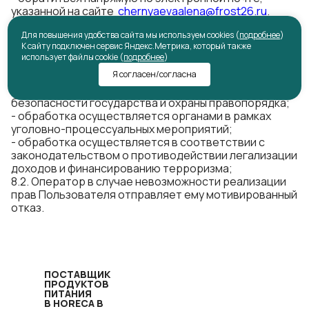
указанной на сайте
chernyaevaalena@frost26.ru
.
8
.
Ограничения в реализации прав
Пользователя
Для повышения удобства сайта мы используем cookies (
подробнее
)
8.1. Оператор может ограничить объем своих
К сайту подключен сервис Яндекс.Метрика, который также
обязательств и прав Пользователя на доступ,
использует файлы cookie (
подробнее
)
уточнение, блокирование, удаление в следующих
Я согласен/согласна
случаях:
- обработка осуществляется в целях обороны,
безопасности государства и охраны правопорядка;
- обработка осуществляется органами в рамках
уголовно-процессуальных мероприятий;
- обработка осуществляется в соответствии с
законодательством о противодействии легализации
доходов и финансированию терроризма;
8.2. Оператор в случае невозможности реализации
прав Пользователя отправляет ему мотивированный
отказ.
ПОСТАВЩИК
ПРОДУКТОВ
ПИТАНИЯ
В HORECA В