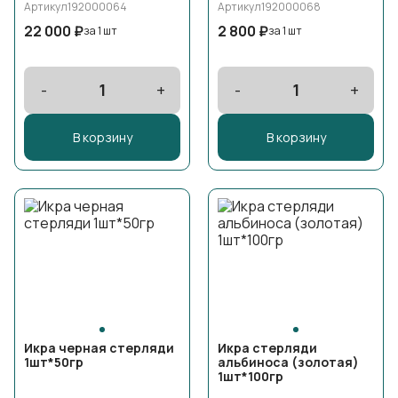
Артикул
192000064
Артикул
192000068
22 000 ₽
2 800 ₽
за 1 шт
за 1 шт
-
1
+
-
1
+
В корзину
В корзину
Икра черная стерляди
Икра стерляди
1шт*50гр
альбиноса (золотая)
1шт*100гр