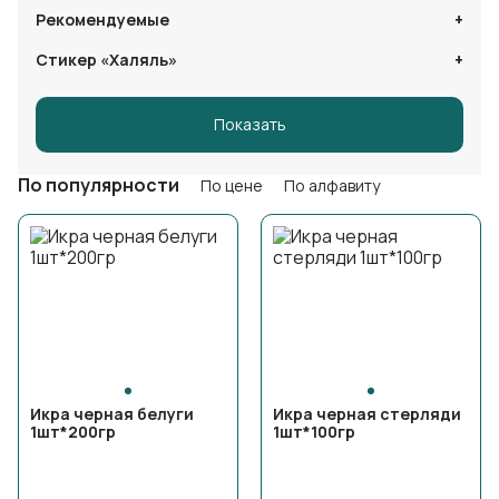
Рекомендуемые
Стикер «Халяль»
Показать
По популярности
По цене
По алфавиту
Икра черная белуги
Икра черная стерляди
1шт*200гр
1шт*100гр