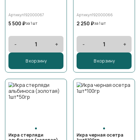
Артикул
192000067
Артикул
192000066
5 500 ₽
2 250 ₽
за 1 шт
за 1 шт
-
1
+
-
1
+
В корзину
В корзину
Икра стерляди
Икра черная осетра
альбиноса (золотая)
1шт*100гр