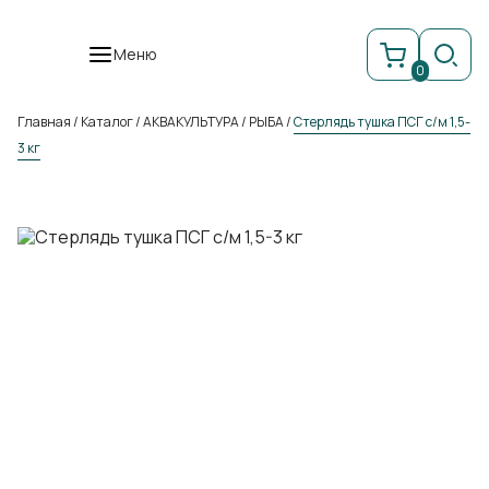
Меню
0
Главная
/
Каталог
/
АКВАКУЛЬТУРА
/
РЫБА
/
Стерлядь тушка ПСГ с/м 1,5-
3 кг