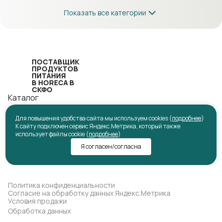
Показать все категории
ПОСТАВЩИК
ПРОДУКТОВ
ПИТАНИЯ
В HORECA В
СКФО
Каталог
Мероприятия
Для повышения удобства сайта мы используем cookies (
подробнее
)
8-800-707-2124
К сайту подключен сервис Яндекс.Метрика, который также
chernyaevaalena@frost26.ru
использует файлы cookie (
подробнее
)
г. Ставрополь, ул. Заводская, д.11
Я согласен/согласна
Политика конфиденциальности
Согласие на обработку данных Яндекс.Метрика
Условия продажи
Обработка данных