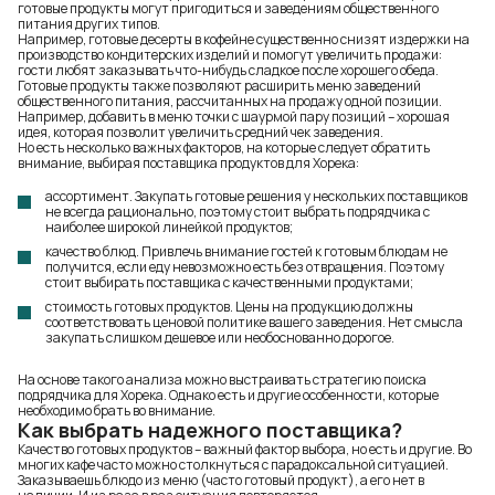
готовые продукты могут пригодиться и заведениям общественного
питания других типов.
Например, готовые десерты в кофейне существенно снизят издержки на
производство кондитерских изделий и помогут увеличить продажи:
гости любят заказывать что-нибудь сладкое после хорошего обеда.
Готовые продукты также позволяют расширить меню заведений
общественного питания, рассчитанных на продажу одной позиции.
Например, добавить в меню точки с шаурмой пару позиций – хорошая
идея, которая позволит увеличить средний чек заведения.
Но есть несколько важных факторов, на которые следует обратить
внимание, выбирая поставщика продуктов для Хорека:
ассортимент. Закупать готовые решения у нескольких поставщиков
не всегда рационально, поэтому стоит выбрать подрядчика с
наиболее широкой линейкой продуктов;
качество блюд. Привлечь внимание гостей к готовым блюдам не
получится, если еду невозможно есть без отвращения. Поэтому
стоит выбирать поставщика с качественными продуктами;
стоимость готовых продуктов. Цены на продукцию должны
соответствовать ценовой политике вашего заведения. Нет смысла
закупать слишком дешевое или необоснованно дорогое.
На основе такого анализа можно выстраивать стратегию поиска
подрядчика для Хорека. Однако есть и другие особенности, которые
необходимо брать во внимание.
Как выбрать надежного поставщика?
Качество готовых продуктов – важный фактор выбора, но есть и другие. Во
многих кафе часто можно столкнуться с парадоксальной ситуацией.
Заказываешь блюдо из меню (часто готовый продукт), а его нет в