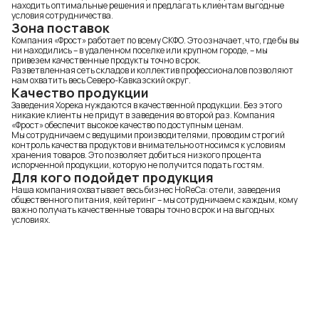
находить оптимальные решения и предлагать клиентам выгодные
условия сотрудничества.
Зона поставок
Компания «Фрост» работает по всему СКФО. Это означает, что, где бы вы
ни находились – в удаленном поселке или крупном городе, – мы
привезем качественные продукты точно в срок.
Разветвленная сеть складов и коллектив профессионалов позволяют
нам охватить весь Северо-Кавказский округ.
Качество продукции
Заведения Хорека нуждаются в качественной продукции. Без этого
никакие клиенты не придут в заведения во второй раз. Компания
«Фрост» обеспечит высокое качество по доступным ценам.
Мы сотрудничаем с ведущими производителями, проводим строгий
контроль качества продуктов и внимательно относимся к условиям
хранения товаров. Это позволяет добиться низкого процента
испорченной продукции, которую не получится подать гостям.
Для кого подойдет продукция
Наша компания охватывает весь бизнес HoReCa: отели, заведения
общественного питания, кейтеринг – мы сотрудничаем с каждым, кому
важно получать качественные товары точно в срок и на выгодных
условиях.