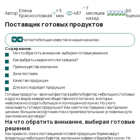
7
Елена
≈ 5
50
Автор:
487
месяцев
Краснословная
мин
оцено
назад
Поставщик готовых продуктов
Читайте больше новостей в наших каналах
Содержание:
На что обратить внимание, выбирая готовые решения
Как выбрать надежного поставщика?
Преимущества компании
Зона поставок
Качество продукции
Для кого подойдет продукция
Готовые продукты – важный фактор в работе буфетов, небольших столовых
и других видов заведений общественного питания, в которых
невозможно создать большую и полноценную кухню. Но у кого
заказывать готовую продукцию? Как найти поставщика с выгодными
ценами, большим ассортиментом и привлекательными условиями для
заключения договора?
На что обратить внимание, выбирая готовые
решения
Как правило, поиск поставщиков готовой продукции Хорека ведут
владельцы небольших буфетов, маленьких кофеен и баров без кухни. Но