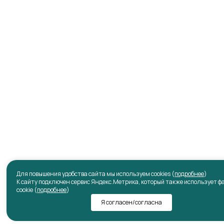
Для повышения удобства сайта мы используем cookies (
подробнее
)
К сайту подключен сервис Яндекс.Метрика, который также использует 
cookie (
подробнее
)
Я согласен/согласна