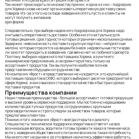
наличии. И из раза в раз ситуация повторяется.
Так может происходить по множеству причин, и одна из них – подрядчик
для Хорека снова не смог организовать оперативную доставку своих
товаров. Из-за этого на складе заведения опять пусто и клиенты не
могут получить желаемое.
ajax форма
Следовательно, при выборе надежного подрядчика для Хорека надо
учитывать оперативность доставки. Особенно это актуально для
готовых решений, срок годности которых ограничен несколькими днями.
Задержки, невозможность поставить крупную партию – неприятные
мелочи, которые отразятся на вашем бизнесе: недовольные гости едва
ли захотят приходить в заведение, где вечно нет их любимого десерта.
Поэтому, выбирая надежного поставщика Хорека, изучите его
коммерческое предложение, а не ориентируйтесь только на
ассортимент продуктов. Так вы получите наиболее полное
представление о будущем сотрудничестве.
Но компания «Фрост» в представлении не нуждается: это крупнейший
поставщик продуктов в СКФО, которого выбирают десятки предприятий в
сфере Хорека, зная о высоких стандартах качества и быстрых сроках
поставки продуктов.
Преимущества компании
Наши главные преимущества – большой ассортимент готовой продукции
и высокий уровень сервисной поддержки. Мы постоянно наращиваем
количество доступных продуктов, сотрудничаем с крупными
производителями и строго следим за качеством товаров, которые
предлагаем клиентам.
Помимо этого, компания «Фрост» всегда открыта к диалогу.
Специалисты технической поддержки оперативно ответят на все
возникающие вопросы, водители готовы привезти заказ в течение часа,
если у заведения общественного питания возникла такая потребность.
Мы много лет на рынке и за это время научились эффективно работать,