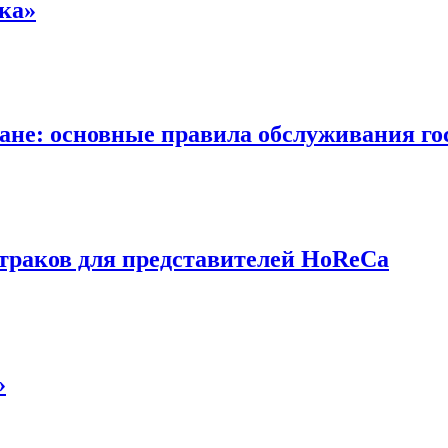
ка»
ране: основные правила обслуживания го
втраков для представителей HoReCa
»