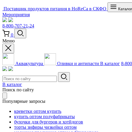
Поставщик продуктов питания в HoReCa в СКФО
Катало
Мероприятия
8-800-707-21-24
0
Меню
Аквакультура
Оливки и антипасти
В каталог
8-800
В каталог
Поиск по сайту
Популярные запросы
креветки оптом купить
купить оптом полуфабрикаты
булочки для бургеров и хотйдогов
торты зифиры чизкейки оптом