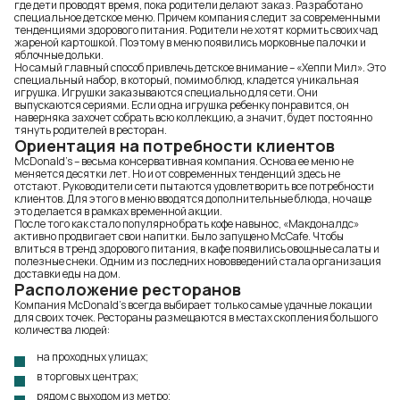
где дети проводят время, пока родители делают заказ. Разработано
специальное детское меню. Причем компания следит за современными
тенденциями здорового питания. Родители не хотят кормить своих чад
жареной картошкой. Поэтому в меню появились морковные палочки и
яблочные дольки.
Но самый главный способ привлечь детское внимание – «Хеппи Мил». Это
специальный набор, в который, помимо блюд, кладется уникальная
игрушка. Игрушки заказываются специально для сети. Они
выпускаются сериями. Если одна игрушка ребенку понравится, он
наверняка захочет собрать всю коллекцию, а значит, будет постоянно
тянуть родителей в ресторан.
Ориентация на потребности клиентов
McDonald’s – весьма консервативная компания. Основа ее меню не
меняется десятки лет. Но и от современных тенденций здесь не
отстают. Руководители сети пытаются удовлетворить все потребности
клиентов. Для этого в меню вводятся дополнительные блюда, но чаще
это делается в рамках временной акции.
После того как стало популярно брать кофе навынос, «Макдоналдс»
активно продвигает свои напитки. Было запущено McCafe. Чтобы
влиться в тренд здорового питания, в кафе появились овощные салаты и
полезные снеки. Одним из последних нововведений стала организация
доставки еды на дом.
Расположение ресторанов
Компания McDonald’s всегда выбирает только самые удачные локации
для своих точек. Рестораны размещаются в местах скопления большого
количества людей:
на проходных улицах;
в торговых центрах;
рядом с выходом из метро;