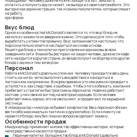
«МакДрайв». Человеку даже не нужно заходить в зал. Заказать,
оплатить и получить еду он может, не выходя из своего автомобиля. Это
выгодно как администрации, так и самим покупателям, которые спешат
на работу.
ajax форма
Вкус блюд
Одной из особенностей McDonald’s является то, что вкус блюд не
менялся с момента их введения в меню. Это сделано для того, чтобы
выработать у клиентов привычку. Вкус запоминается настолько, что
подсознательно хочется насладиться им снова и снова.
Рецептура блюд и технологии приготовления одинаковы во всех
заведениях сети. В какой бы ресторан ни зашел человек, даже если кафе
сети находится в другой стране, он везде получит чизбургер или другое
блюда с одним и тем же вкусом.
Персонал
Работа в McDonald’s довольно сложная. Человеку приходится весь день
стоять на ногах, четко выполнять все действия и находиться в
постоянном напряжении. В скором времени это неизменно приводит к
усталости и, как следствие, к ошибкам. Чтобы этого избежать, компания
прибегает к стратегии быстрой смены персонала. Новички работают
охотнее, у них свежий взгляд на всё происходящее. Если человек
работает очень хорошо, его не увольняют, а продвигают по карьерной
лестнице.
В «Макдоналдс» никогда не бывает конфликтов. Весь персонал обязан
вести себя максимально тактично и дружелюбно. Если клиенту не
нравится блюдо, ему без лишних вопросов сделают замену.
Особенности продаж
Макдональдс применяет множество эффективных методик, которые
непосредственно касаются продаж:
Ледяные напитки. Большинство блюд в McDonald’s довольно