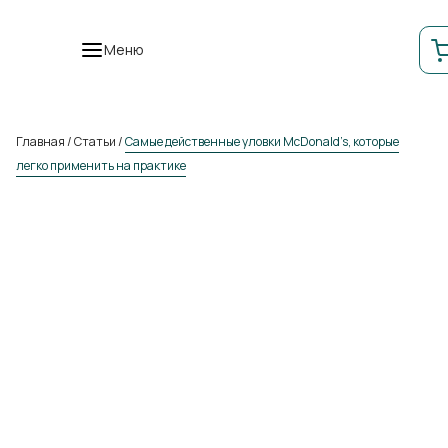
Меню
Главная
/
Статьи
/
Самые действенные уловки McDonald’s, которые
легко применить на практике