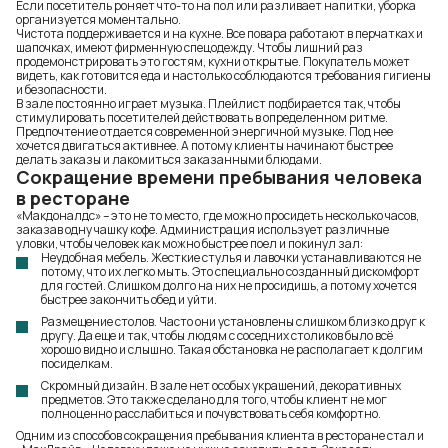
Если посетитель роняет что-то на пол или разливает напитки, уборка
организуется моментально.
Чистота поддерживается и на кухне. Все повара работают в перчатках и
шапочках, имеют фирменную спецодежду. Чтобы лишний раз
продемонстрировать это гостям, кухни открытые. Покупатель может
видеть, как готовится еда и настолько соблюдаются требования гигиены
и безопасности.
В зале постоянно играет музыка. Плейлист подбирается так, чтобы
стимулировать посетителей действовать в определенном ритме.
Предпочтение отдается современной энергичной музыке. Под нее
хочется двигаться активнее. А потому клиенты начинают быстрее
делать заказы и лакомиться заказанными блюдами.
Сокращение времени пребывания человека
в ресторане
«Макдоналдс» – это не то место, где можно просидеть несколько часов,
заказав одну чашку кофе. Администрация использует различные
уловки, чтобы человек как можно быстрее поел и покинул зал:
Неудобная мебель. Жесткие стулья и лавочки устанавливаются не
потому, что их легко мыть. Это специально созданный дискомфорт
для гостей. Слишком долго на них не просидишь, а потому хочется
быстрее закончить обед и уйти.
Размещение столов. Часто они установлены слишком близко друг к
другу. Да еще и так, чтобы людям с соседних столиков было всё
хорошо видно и слышно. Такая обстановка не располагает к долгим
посиделкам.
Скромный дизайн. В зале нет особых украшений, декоративных
предметов. Это также сделано для того, чтобы клиент не мог
полноценно расслабиться и почувствовать себя комфортно.
Одним из способов сокращения пребывания клиента в ресторане стал и