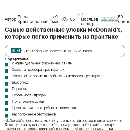
7
Елена
≈ 9
50
Автор:
1051
месяцев
Краснословная
мин
оцен
назад
Самые действенные уловки McDonald’s,
которые легко применить на практике
Читайте больше новостей в наших каналах
Содержание:
Индивидуальный фирменный стиль
Особая атмосфера в ресторанах
Сокращение времени пребывания человека в ресторане
Вкус блюд
Персонал
Особенности продаж
Привлечение детей
Ориентация на потребности клиентов
Расположение ресторанов
McDonald’s – одна из самых популярных сетей ресторанов во всем мире.
Такого успеха руководителям бизнеса удалось добиться благодаря
применению целого ряда особых приемов. Маркетинговые уловки