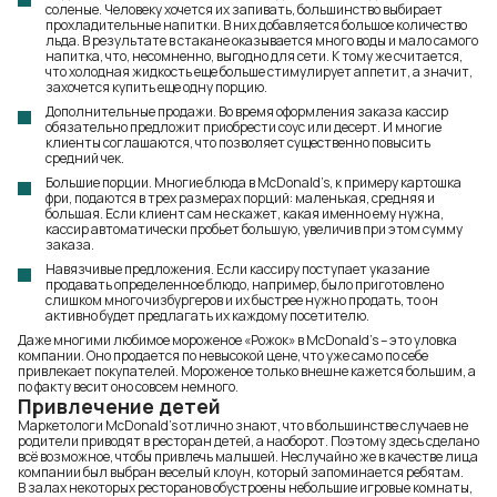
соленые. Человеку хочется их запивать, большинство выбирает
прохладительные напитки. В них добавляется большое количество
льда. В результате в стакане оказывается много воды и мало самого
напитка, что, несомненно, выгодно для сети. К тому же считается,
что холодная жидкость еще больше стимулирует аппетит, а значит,
захочется купить еще одну порцию.
Дополнительные продажи. Во время оформления заказа кассир
обязательно предложит приобрести соус или десерт. И многие
клиенты соглашаются, что позволяет существенно повысить
средний чек.
Большие порции. Многие блюда в McDonald’s, к примеру
картошка
фри
, подаются в трех размерах порций: маленькая, средняя и
большая. Если клиент сам не скажет, какая именно ему нужна,
кассир автоматически пробьет большую, увеличив при этом сумму
заказа.
Навязчивые предложения. Если кассиру поступает указание
продавать определенное блюдо, например, было приготовлено
слишком много чизбургеров и их быстрее нужно продать, то он
активно будет предлагать их каждому посетителю.
Даже многими любимое мороженое «Рожок» в McDonald’s – это уловка
компании. Оно продается по невысокой цене, что уже само по себе
привлекает покупателей. Мороженое только внешне кажется большим, а
по факту весит оно совсем немного.
Привлечение детей
Маркетологи McDonald’s отлично знают, что в большинстве случаев не
родители приводят в ресторан детей, а наоборот. Поэтому здесь сделано
всё возможное, чтобы привлечь малышей. Неслучайно же в качестве лица
компании был выбран веселый клоун, который запоминается ребятам.
В залах некоторых ресторанов обустроены небольшие игровые комнаты,