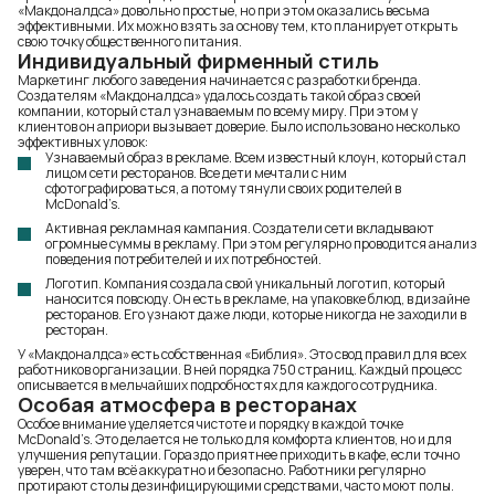
«Макдоналдса» довольно простые, но при этом оказались весьма
эффективными. Их можно взять за основу тем, кто планирует открыть
свою точку общественного питания.
Индивидуальный фирменный стиль
Маркетинг любого заведения начинается с разработки бренда.
Создателям «Макдоналдса» удалось создать такой образ своей
компании, который стал узнаваемым по всему миру. При этом у
клиентов он априори вызывает доверие. Было использовано несколько
эффективных уловок:
Узнаваемый образ в рекламе. Всем известный клоун, который стал
лицом сети ресторанов. Все дети мечтали с ним
сфотографироваться, а потому тянули своих родителей в
McDonald’s.
Активная рекламная кампания. Создатели сети вкладывают
огромные суммы в рекламу. При этом регулярно проводится анализ
поведения потребителей и их потребностей.
Логотип. Компания создала свой уникальный логотип, который
наносится повсюду. Он есть в рекламе, на упаковке блюд, в дизайне
ресторанов. Его узнают даже люди, которые никогда не заходили в
ресторан.
У «Макдоналдса» есть собственная «Библия». Это свод правил для всех
работников организации. В ней порядка 750 страниц. Каждый процесс
описывается в мельчайших подробностях для каждого сотрудника.
Особая атмосфера в ресторанах
Особое внимание уделяется чистоте и порядку в каждой точке
McDonald’s. Это делается не только для комфорта клиентов, но и для
улучшения репутации. Гораздо приятнее приходить в кафе, если точно
уверен, что там всё аккуратно и безопасно. Работники регулярно
протирают столы дезинфицирующими средствами, часто моют полы.