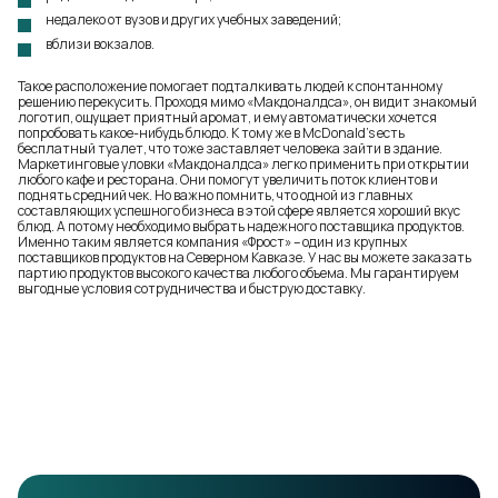
недалеко от вузов и других учебных заведений;
вблизи вокзалов.
Такое расположение помогает подталкивать людей к спонтанному
решению перекусить. Проходя мимо «Макдоналдса», он видит знакомый
логотип, ощущает приятный аромат, и ему автоматически хочется
попробовать какое-нибудь блюдо. К тому же в McDonald’s есть
бесплатный туалет, что тоже заставляет человека зайти в здание.
Маркетинговые уловки «Макдоналдса» легко применить при открытии
любого кафе и ресторана. Они помогут увеличить поток клиентов и
поднять средний чек. Но важно помнить, что одной из главных
составляющих успешного бизнеса в этой сфере является хороший вкус
блюд. А потому необходимо выбрать надежного поставщика продуктов.
Именно таким является компания «Фрост» – один из
крупных
поставщиков продуктов
на Северном Кавказе. У нас вы можете заказать
партию продуктов высокого качества любого объема. Мы гарантируем
выгодные условия сотрудничества и быструю доставку.