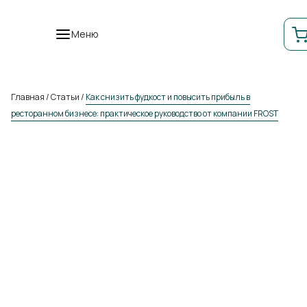
Меню
Главная
/
Статьи
/
Как снизить фудкост и повысить прибыль в
ресторанном бизнесе: практическое руководство от компании FROST