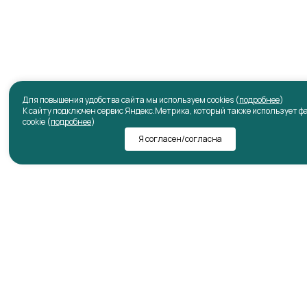
Для повышения удобства сайта мы используем cookies (
подробнее
)
К сайту подключен сервис Яндекс.Метрика, который также использует 
cookie (
подробнее
)
Я согласен/согласна