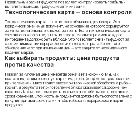
Правильный расчет фудкоста позволяет контролировать прибыль и
выявлять позиции, требующие оптимизации.
Технологическая карта — основа контроля
Технологическая карта — это не просто бумажка для повара. Это
юридически значимый документ, на основании которого формируется
закупка, цена блюда, его выход, затраты. Если технологическая карта
составлена корректно, вы точно знаете, сколько граммов каждого
ингредиента должно быть в блюде. Это позволяет снизить фудкост за
счёт минимизации перерасходов и чёткого контроля. Кроме того,
обновление карт при изменении цен — это защита от неожиданного
падения маржи.
Как выбирать продукты: цена продукта
против качества
Низкая закупочная цена не всегда означает экономию. Мы, как
поставщик, видим реальную картину: дешевый сыр может растекаться
при запекании, мясо теряет в весе при термической обработке, а рыба —
горчит. В результате приготовление блюда оказывается дороже, чем
казалось. Ключевое — смотреть на качество, стабильность поставок и
сроки хранения. Стоимость ингредиентов должна быть сопоставлена с
их кулинарными свойствами, чтобы избежать перерасхода и порчи
продуктов.