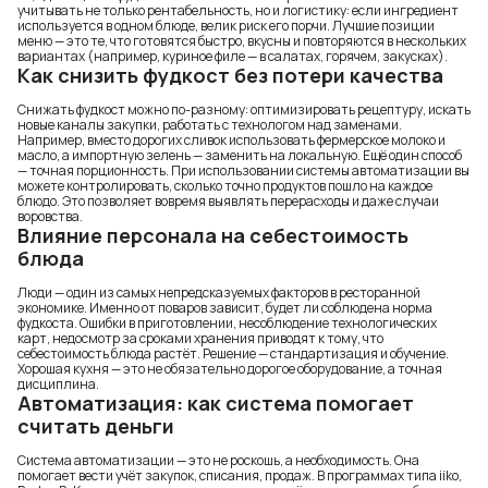
учитывать не только рентабельность, но и логистику: если ингредиент
используется в одном блюде, велик риск его порчи. Лучшие позиции
меню — это те, что готовятся быстро, вкусны и повторяются в нескольких
вариантах (например, куриное филе — в салатах, горячем, закусках).
Как снизить фудкост без потери качества
Снижать фудкост можно по-разному: оптимизировать рецептуру, искать
новые каналы закупки, работать с технологом над заменами.
Например, вместо дорогих сливок использовать фермерское молоко и
масло, а импортную зелень — заменить на локальную. Ещё один способ
— точная порционность. При использовании системы автоматизации вы
можете контролировать, сколько точно продуктов пошло на каждое
блюдо. Это позволяет вовремя выявлять перерасходы и даже случаи
воровства.
Влияние персонала на себестоимость
блюда
Люди — один из самых непредсказуемых факторов в ресторанной
экономике. Именно от поваров зависит, будет ли соблюдена норма
фудкоста. Ошибки в приготовлении, несоблюдение технологических
карт, недосмотр за сроками хранения приводят к тому, что
себестоимость блюда растёт. Решение — стандартизация и обучение.
Хорошая кухня — это не обязательно дорогое оборудование, а точная
дисциплина.
Автоматизация: как система помогает
считать деньги
Система автоматизации — это не роскошь, а необходимость. Она
помогает вести учёт закупок, списания, продаж. В программах типа iiko,