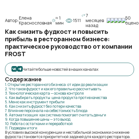
7
Елена
≈ 1
50
Автор:
1511
месяцев
Краснословная
мин
оцено
назад
Как снизить фудкост и повысить
прибыль в ресторанном бизнесе:
практическое руководство от компании
FROST
Читайте больше новостей в наших каналах
Содержание
1. Открытие ресторанного бизнеса: от идеи до реализации
2. Что такое фудкост и как его правильно рассчитывать
3. Технологическая карта — основа контроля
4. Как выбирать продукты: цена продукта против качества
5. Меню как инструмент прибыли
6. Как снизить фудкост без потери качества
7. Влияние персонала на себестоимость блюда
8. Автоматизация: как система помогает считать деньги
9. Когда повышение цены — это выход
10. Работа с остатками и переработкой
11. Подведем итоги
В условиях высокой конкуренции и нестабильной экономики снижение
фудкоста становится приоритетной задачей для каждого ресторатора.