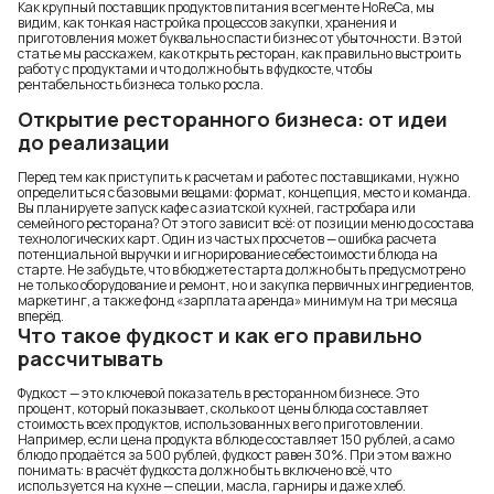
Как крупный поставщик продуктов питания в сегменте HoReCa, мы
видим, как тонкая настройка процессов закупки, хранения и
приготовления может буквально спасти бизнес от убыточности. В этой
статье мы расскажем, как открыть ресторан, как правильно выстроить
работу с продуктами и что должно быть в фудкосте, чтобы
рентабельность бизнеса только росла.
Открытие ресторанного бизнеса: от идеи
до реализации
Перед тем как приступить к расчетам и работе с поставщиками, нужно
определиться с базовыми вещами: формат, концепция, место и команда.
Вы планируете запуск кафе с азиатской кухней, гастробара или
семейного ресторана? От этого зависит всё: от позиции меню до состава
технологических карт. Один из частых просчетов — ошибка расчета
потенциальной выручки и игнорирование себестоимости блюда на
старте. Не забудьте, что в бюджете старта должно быть предусмотрено
не только оборудование и ремонт, но и закупка первичных ингредиентов,
маркетинг, а также фонд «зарплата аренда» минимум на три месяца
вперёд.
Что такое фудкост и как его правильно
рассчитывать
Фудкост — это ключевой показатель в ресторанном бизнесе. Это
процент, который показывает, сколько от цены блюда составляет
стоимость всех продуктов, использованных в его приготовлении.
Например, если цена продукта в блюде составляет 150 рублей, а само
блюдо продаётся за 500 рублей, фудкост равен 30%. При этом важно
понимать: в расчёт фудкоста должно быть включено всё, что
используется на кухне — специи, масла, гарниры и даже хлеб.