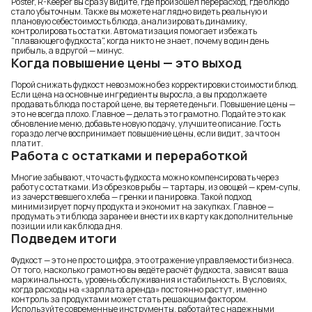
Poster, R-Keeper вы сразу видите, где произошёл перерасход, где блюдо
стало убыточным. Также вы можете наглядно видеть реальную и
плановую себестоимость блюда, анализировать динамику,
контролировать остатки. Автоматизация помогает избежать
"плавающего фудкоста", когда никто не знает, почему в один день
прибыль, а в другой — минус.
Когда повышение цены — это выход
Порой снижать фудкост невозможно без корректировки стоимости блюд.
Если цена на основные ингредиенты выросла, а вы продолжаете
продавать блюда по старой цене, вы теряете деньги. Повышение цены —
это не всегда плохо. Главное — делать это грамотно. Подайте это как
обновление меню, добавьте новую подачу, улучшите описание. Гость
гораздо легче воспринимает повышение цены, если видит, за что он
платит.
Работа с остатками и переработкой
Многие забывают, что часть фудкоста можно компенсировать через
работу с остатками. Из обрезков рыбы — тартары, из овощей — крем-супы,
из зачерствевшего хлеба — гренки и панировка. Такой подход
минимизирует порчу продукта и экономит на закупках. Главное —
продумать эти блюда заранее и внести их в карту как дополнительные
позиции или как блюда дня.
Подведем итоги
Фудкост — это не просто цифра, это отражение управляемости бизнеса.
От того, насколько грамотно вы ведёте расчёт фудкоста, зависят ваша
маржинальность, уровень обслуживания и стабильность. В условиях,
когда расходы на «зарплата аренда» постоянно растут, именно
контроль за продуктами может стать решающим фактором.
Используйте современные инструменты, работайте с надежными