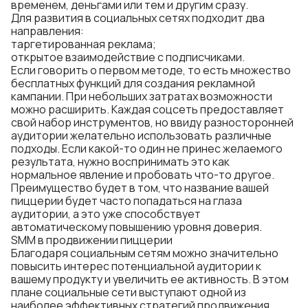
временем, деньгами или тем и другим сразу.
Для развития в социальных сетях подходит два
направления:
таргетированная реклама;
открытое взаимодействие с подписчиками.
Если говорить о первом методе, то есть множество
бесплатных функций для создания рекламной
кампании. При небольших затратах возможности
можно расширить. Каждая соцсеть предоставляет
свой набор инструментов, но ввиду разносторонней
аудитории желательно использовать различные
подходы. Если какой-то один не принес желаемого
результата, нужно воспринимать это как
нормальное явление и пробовать что-то другое.
Преимущество будет в том, что название вашей
пиццерии будет часто попадаться на глаза
аудитории, а это уже способствует
автоматическому повышению уровня доверия.
SMM в продвижении пиццерии
Благодаря социальным сетям можно значительно
повысить интерес потенциальной аудитории к
вашему продукту и увеличить ее активность. В этом
плане социальные сети выступают одной из
наиболее эффективных стратегий продвижения