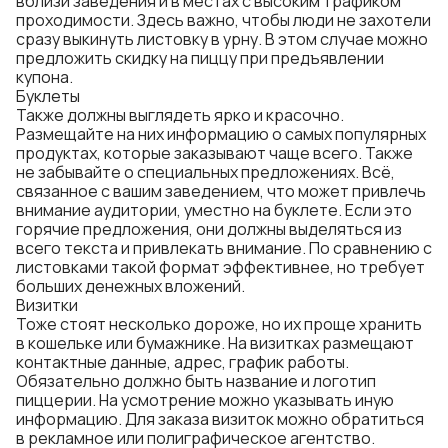
вблизи заведения и в местах с высоким трафиком
проходимости. Здесь важно, чтобы люди не захотели
сразу выкинуть листовку в урну. В этом случае можно
предложить скидку на пиццу при предъявлении
купона.
Буклеты
Также должны выглядеть ярко и красочно.
Размещайте на них информацию о самых популярных
продуктах, которые заказывают чаще всего. Также
не забывайте о специальных предложениях. Всё,
связанное с вашим заведением, что может привлечь
внимание аудитории, уместно на буклете. Если это
горячие предложения, они должны выделяться из
всего текста и привлекать внимание. По сравнению с
листовками такой формат эффективнее, но требует
больших денежных вложений.
Визитки
Тоже стоят несколько дороже, но их проще хранить
в кошельке или бумажнике. На визитках размещают
контактные данные, адрес, график работы.
Обязательно должно быть название и логотип
пиццерии. На усмотрение можно указывать иную
информацию. Для заказа визиток можно обратиться
в рекламное или полиграфическое агентство.