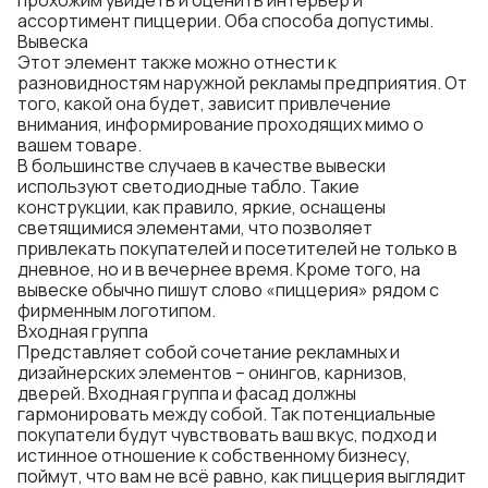
прохожим увидеть и оценить интерьер и
ассортимент пиццерии. Оба способа допустимы.
Вывеска
Этот элемент также можно отнести к
разновидностям наружной рекламы предприятия. От
того, какой она будет, зависит привлечение
внимания, информирование проходящих мимо о
вашем товаре.
В большинстве случаев в качестве вывески
используют светодиодные табло. Такие
конструкции, как правило, яркие, оснащены
светящимися элементами, что позволяет
привлекать покупателей и посетителей не только в
дневное, но и в вечернее время. Кроме того, на
вывеске обычно пишут слово «пиццерия» рядом с
фирменным логотипом.
Входная группа
Представляет собой сочетание рекламных и
дизайнерских элементов – онингов, карнизов,
дверей. Входная группа и фасад должны
гармонировать между собой. Так потенциальные
покупатели будут чувствовать ваш вкус, подход и
истинное отношение к собственному бизнесу,
поймут, что вам не всё равно, как пиццерия выглядит