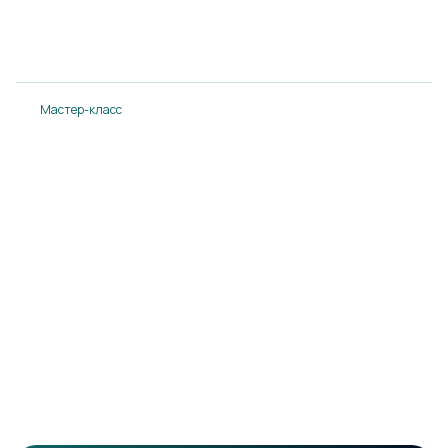
14.08.2024
Подробнее
Мастер-класс
Мастер-класс в Понтос-плаза
14.08.2024
Подробнее