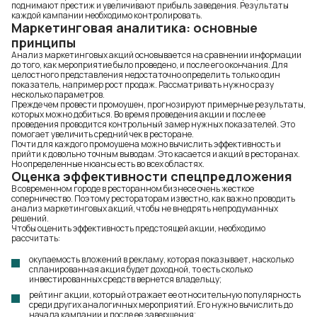
поднимают престиж и увеличивают прибыль заведения. Результаты
каждой кампании необходимо контролировать.
Маркетинговая аналитика: основные
принципы
Анализ маркетинговых акций основывается на сравнении информации
до того, как мероприятие было проведено, и после его окончания. Для
целостного представления недостаточно определить только один
показатель, например рост продаж. Рассматривать нужно сразу
несколько параметров.
Прежде чем провести промоушен, прогнозируют примерные результаты,
которых можно добиться. Во время проведения акции и после ее
проведения проводится контрольный замер нужных показателей. Это
помогает увеличить средний чек в ресторане.
Почти для каждого промоушена можно вычислить эффективность и
прийти к довольно точным выводам. Это касается и акций в ресторанах.
Но определенные нюансы есть во всех областях.
Оценка эффективности спецпредложения
В современном городе в ресторанном бизнесе очень жесткое
соперничество. Поэтому рестораторам известно, как важно проводить
анализ маркетинговых акций, чтобы не внедрять непродуманных
решений.
Чтобы оценить эффективность предстоящей акции, необходимо
рассчитать:
окупаемость вложений в рекламу, которая показывает, насколько
спланированная акция будет доходной, то есть сколько
инвестированных средств вернется владельцу;
рейтинг акции, который отражает ее относительную популярность
среди других аналогичных мероприятий. Его нужно вычислить до
начала кампании и после ее завершения;