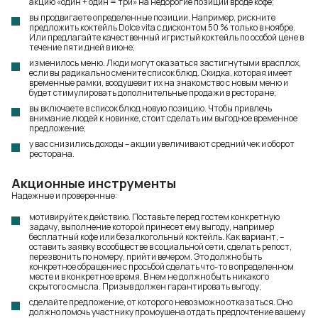
акцию «один + один = три» на недорогие позиции вроде кофе;
вы продвигаете определенные позиции. Например, рискните
предложить коктейль Dolce vita с дисконтом 50 % только в ноябре.
Или предлагайте качественный игристый коктейль по особой цене в
течение пяти дней в июне;
изменилось меню. Люди могут оказаться застигнутыми врасплох,
если вы радикально смените список блюд. Скидка, которая имеет
временные рамки, воодушевит их на знакомство с новым меню и
будет стимулировать дополнительные продажи в ресторане;
вы включаете в список блюд новую позицию. Чтобы привлечь
внимание людей к новинке, стоит сделать им выгодное временное
предложение;
у вас снизились доходы – акции увеличивают средний чек и оборот
ресторана.
Акционные инструменты
Надежные и проверенные:
мотивируйте к действию. Поставьте перед гостем конкретную
задачу, выполнение которой принесет ему выгоду, например
бесплатный кофе или безалкогольный коктейль. Как вариант, –
оставить заявку в сообществе в социальной сети, сделать репост,
перезвонить по номеру, прийти вечером. Это должно быть
конкретное обращение с просьбой сделать что-то в определенном
месте и в конкретное время. В нем не должно быть никакого
скрытого смысла. Призыв должен гарантировать выгоду;
сделайте предложение, от которого невозможно отказаться. Оно
должно помочь участнику промоушена отдать предпочтение вашему