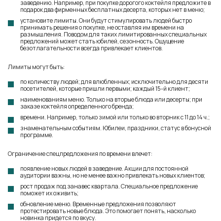
заведению. Например, при покупке дорогого коктейля предложите в
подарок два фирменных бесплатных десерта, которых нет в меню;
установите лимиты. Они будут стимулировать людей быстро
принимать решения о покупке, не оставляя им времени на
размышления. Поводом для таких лимитированных специальных
предложений может стать юбилей, сезонность. Ощущение
безотлагательности всегда привлекает клиентов.
Лимиты могут быть:
по количеству людей; для влюбленных; исключительно для десяти
посетителей, которые пришли первыми; каждый 15-й клиент;
наименованиям меню. Только на вторые блюда или десерты; при
заказе коктейля определенного бренда;
времени. Например, только зимой или только во вторник с 11 до 14 ч.;
знаменательным событиям. Юбилеи, праздники, статус в бонусной
программе.
Ограничение спецпредложения по времени влечет:
появление новых людей в заведение. Акции для постоянной
аудитории важны, но не менее важно привлекать новых клиентов;
рост продаж под занавес квартала. Специальное предложение
поможет их оживить;
обновление меню. Временные предложения позволяют
протестировать новые блюда. Это помогает понять, насколько
новинка придется по вкусу.