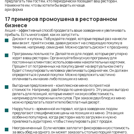
предлагать тем гостям, кто периодически посещает ваш ресторан.
Намекните им, что вы хотели бы видеть их чаще.
ajax форма
17 примеров промоушена в ресторанном
бизнесе
Акция – эффективный способ продвигать ваше заведение и увеличивать
прибыль. Есть много идей, как их запустить:
Дисконт и купоны. Побуждайте людей, которые первый раз нанесли
вам визит, прийти снова, давая дисконт на следующую покупку в
течение, например, семи дней. Можно сделать дисконт к празднику.
Программы лояльности. Делайте их для людей, которые регулярно
ходят в ваш ресторан. Организуйте бонусную программу для
постоянных клиентов с использованием накопительных карточек.
Процент от потраченных на покупку денег на виртуальном счету
будет стимулировать человека увеличивать средний чек. Он должен
определяться суммой покупки. Можно предложить частично
оплачивать им какие-либо позиции из меню.
Выгодные предложения – комплексное меню по приятной
стоимости. Например, два блюда по цене одного. Эту акцию выгодно
делать для позиций, которые имеют низкую себестоимость,
например для пирожных или супов. При заказе двух блюд из меню
можно предлагать посетителю бесплатный десерт.
Happy hours – временной интервал, когда в заведении людям
предлагают специфические цены на позиции из меню. Эта акция
особенно популярна, когда ресторан мало загружен и нужно
привлекать аудиторию, чтобы стимулировать рост продаж.
Неограниченный. Если человек заплатит фиксированную стоимость
за весь обед на одного, он может заказать столько порций горячего,