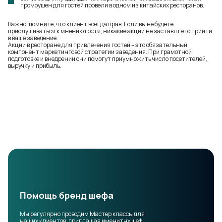
промоушен для гостей провели в одном из китайских ресторанов.
Важно: помните, что клиент всегда прав. Если вы не будете
прислушиваться к мнению гостя, никакие акции не заставят его прийти
в ваше заведение.
Акции в ресторане для привлечения гостей – это обязательный
компонент маркетинговой стратегии заведения. При грамотной
подготовке и внедрении они помогут приумножить число посетителей,
выручку и прибыль.
Помощь бренд шефа
Мы регулярно проводим Мастер классы для
наших клиентов, приглашая именитых шеф