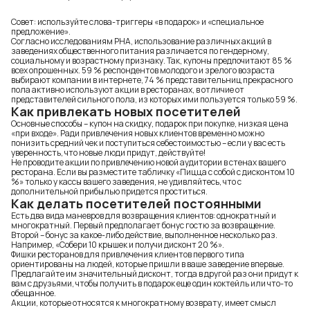
Совет: используйте слова-триггеры «в подарок» и «специальное
предложение».
Согласно исследованиям РНА, использование различных акций в
заведениях общественного питания различается по гендерному,
социальному и возрастному признаку. Так, купоны предпочитают 85 %
всех опрошенных. 59 % респондентов молодого и зрелого возраста
выбирают компании в интернете, 74 % представительниц прекрасного
пола активно используют акции в ресторанах, в отличие от
представителей сильного пола, из которых ими пользуется только 59 %.
Как привлекать новых посетителей
Основные способы – купон на скидку, подарок при покупке, низкая цена
«при входе». Ради привлечения новых клиентов временно можно
понизить средний чек и поступиться себестоимостью – если у вас есть
уверенность, что новые люди придут, действуйте!
Не проводите акции по привлечению новой аудитории в стенах вашего
ресторана. Если вы разместите табличку «Пицца с собой с дисконтом 10
%» только у кассы вашего заведения, не удивляйтесь, что с
дополнительной прибылью придется проститься.
Как делать посетителей постоянными
Есть два вида маневров для возвращения клиентов: однократный и
многократный. Первый предполагает бонус гостю за возвращение.
Второй – бонус за какое-либо действие, выполненное несколько раз.
Например, «Собери 10 крышек и получи дисконт 20 %».
Фишки ресторанов для привлечения клиентов первого типа
ориентированы на людей, которые пришли в ваше заведение впервые.
Предлагайте им значительный дисконт, тогда в другой раз они придут к
вам с друзьями, чтобы получить в подарок еще один коктейль или что-то
обещанное.
Акции, которые относятся к многократному возврату, имеет смысл