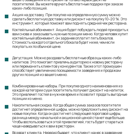
посетителей. Вы можете вручать бесплатные подарки при заказе
каких-либо позиций.
Акция на доставку. При покупке на определенную сумму можно
сделать бесплатную доставку или дисконт на покупку 10–20 %. Это
инструмент, который поможет вам поднять средний чек ресторана.
Коктейльный абонемент. Акция будет побуждать людей приходить к
вам снова и заказывать нужные позиции меню. Когда человек купит
коктейльный абонемент, он заранее оплатит пять бокалов.
Стоимость каждого отдельного бокала будет ниже, чем если
покупать их по обычной цене.
Дегустация. Можно раздавать бесплатные образцы каких-либо
напитков. Это помогает привлечь аудиторию к новому ресторану
или переманить клиентов у конкурентов. Также этот промоушен
способствует увеличению посещаемости заведения и продажам
других позиций из вашего меню.
Комбинированные наборы. При покупке одного наименования из
каждой категории суши посетитель получает дисконт на напиток.
Это привлечет гостей в нужное время и позволит продать выгодные
позиции из меню.
Накопительная скидка. Когда общая сумма заказов посетителя
достигнет определенной цифры, можно предложить ему дисконт на
новые покупки. Когда он достигнет следующей пороговой цифры,
разница между начальной и акционной ценой станет еще больше.
Чтобы воспользоваться этой привилегией, гость будет стараться
чаще наведываться к вам в ресторан.
Возврат клиента. Нередко бывает, что клиент нанес в заведение