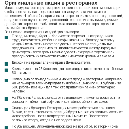
Оригинальные акции в ресторанах
Успешному ресторатору придется постоянно генерировать новые идеи,
чтобы специальные предложения не наскучили клиентам его
заведения. Чтобы найти оригинальные решения для спецпредложений,
следите за конкурентами, вдохновляйтесь оригинальными идеями и
делайте интереснее. Наблюдайте за западными рестораторами и
включайте воображение.
Вот несколько креативных идей для примера:
Праздник каждый день. Количество современных праздников
трудно сосчитать, особенно неофициальных. Благодаря этому
каждый день гости могут получать интересные специальные
предложения. Например, 20 июля отмечается Международный
день торта – в это время можно сделать скидку на тортики или
преподносить их в качестве комплиментов к крупным заказам.
Дисконт на предъявление прав в День водителя.
Комплимент на 23 Февраля для всех защитников отечества – боевые
50 граммов.
Суперцена по понедельникам на хит продаж ресторана, например
на кальмаров. Можно продавать их без наценки по 700 рублей и за
500 рублей по акции для тех, кто придет компанией от четырех
человек.
На Яблочный спас можно дарить в виде комплимента всем гостям
заведения яблочный зефир или коктейль с яблочным соком.
Скидки для брокеров. Ресторация может работать по принципу
биржи, то есть стоимость позиций будет меняться в зависимости от
их востребованности в определенный момент. Посетители
оплачивают еду, когда на нее падает цена.
По убывающей. В понедельник скидка на всё 50 %, во вторник она