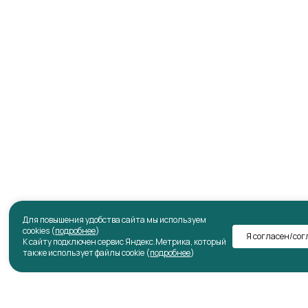
Для повышения удобства сайта мы используем
cookies (
подробнее
)
Я согласен/сог
К сайту подключен сервис Яндекс.Метрика, который
также использует файлы cookie (
подробнее
)