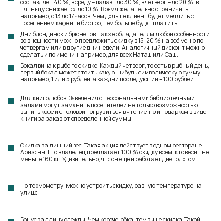
составляет 40 %, в среду – падает до 30 %, в четверг – до 20 %, в
пятницу снижается до 10 %. Время желательно ограничить,
например, с 13 до 17 часов. Чем дольше клиент будет медлить с
посещением кафе или бистро, тем больше будет платить.
Дни блондинок и брюнетов. Также обладателям любой особенности
во внешности можно предложить скидку в 15–20 % на всё меню по
четвергам или в другие дни недели. Аналогичный дисконт можно
сделать и по имени, например, для всех Наташ или Саш.
Бокал вина к рыбе по скидке. Каждый четверг, то есть в рыбный день,
первый бокал может стоить какую-нибудь символическую сумму,
например, 1 или 5 рублей, а каждый последующий – 100 рублей.
Для книголюбов. Заведения с персональными библиотечными
залами могут заманить посетителей не только возможностью
выпить кофе и с головой погрузиться в чтение, но и подарком в виде
книги за заказ от определенной суммы.
Скидка за лишний вес. Такая акция действует в одном ресторане
Аризоны. Его владелец предлагает 100 % скидку всем, кто весит не
меньше 160 кг. Удивительно, что он еще и работает диетологом.
По термометру. Можно устроить скидку, равную температуре на
улице.
Бонус за длину одежды. Чем короче юбка, тем выше скидка. Такой