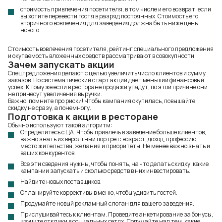
стоимость привлечения посетителя, в том числе и его возврат, если
вы хотите перевести гостя в разряд постоянных. Стоимость его
вторичного вовлечения для заведения должна быть ниже цены
нового.
Стоимость вовлечения посетителя, рейтинг специального предложения
и окупаемость вложенных средств рассматривают в совокупности.
Зачем запускать акции
Спецпредложения делают с целью увеличить число клиентов и сумму
заказов. Но систематический старт акций дает меньший финансовый
успех. К тому же если в ресторане продажи упадут, по этой причине они
не принесут увеличения выручки.
Важно: помните про риски! Чтобы кампания окупилась, повышайте
скидку не сразу, а понемногу.
Подготовка к акции в ресторане
Обычно используют такой алгоритм:
Определитесь с ЦА. Чтобы привлечь в заведение больше клиентов,
важно знать их вероятный портрет: возраст, доход, профессию,
место жительства, желания и приоритеты. Не менее важно знать и
ваших конкурентов.
Все эти сведения нужны, чтобы понять, на что делать скидку, какие
кампании запускать и сколько средств в них инвестировать.
Найдите новых поставщиков.
Спланируйте коррективы в меню, чтобы удивить гостей.
Продумайте новый рекламный слоган для вашего заведения.
Прислушивайтесь к клиентам. Проведите анкетирование за бонусы,
изучите отклики в социальных сетях. Подумайте над тем, какие