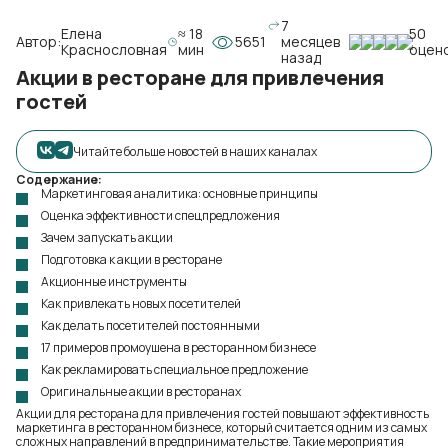
7
Елена
≈ 18
50
Автор:
5651
месяцев
Краснословная
мин
оцен
назад
Акции в ресторане для привлечения
гостей
Читайте больше новостей в наших каналах
Содержание:
Маркетинговая аналитика: основные принципы
Оценка эффективности спецпредложения
Зачем запускать акции
Подготовка к акции в ресторане
Акционные инструменты
Как привлекать новых посетителей
Как делать посетителей постоянными
17 примеров промоушена в ресторанном бизнесе
Как рекламировать специальное предложение
Оригинальные акции в ресторанах
Акции для ресторана для привлечения гостей повышают эффективность
маркетинга в ресторанном бизнесе, который считается одним из самых
сложных направлений в предпринимательстве. Такие мероприятия