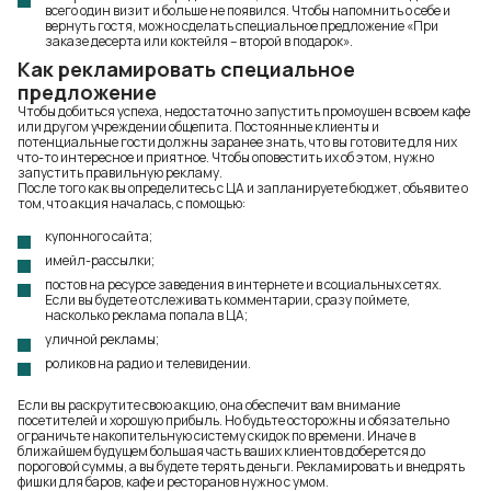
всего один визит и больше не появился. Чтобы напомнить о себе и
вернуть гостя, можно сделать специальное предложение «При
заказе десерта или коктейля – второй в подарок».
Как рекламировать специальное
предложение
Чтобы добиться успеха, недостаточно запустить промоушен в своем кафе
или другом учреждении общепита. Постоянные клиенты и
потенциальные гости должны заранее знать, что вы готовите для них
что-то интересное и приятное. Чтобы оповестить их об этом, нужно
запустить правильную рекламу.
После того как вы определитесь с ЦА и запланируете бюджет, объявите о
том, что акция началась, с помощью:
купонного сайта;
имейл-рассылки;
постов на ресурсе заведения в интернете и в социальных сетях.
Если вы будете отслеживать комментарии, сразу поймете,
насколько реклама попала в ЦА;
уличной рекламы;
роликов на радио и телевидении.
Если вы раскрутите свою акцию, она обеспечит вам внимание
посетителей и хорошую прибыль. Но будьте осторожны и обязательно
ограничьте накопительную систему скидок по времени. Иначе в
ближайшем будущем большая часть ваших клиентов доберется до
пороговой суммы, а вы будете терять деньги. Рекламировать и внедрять
фишки для баров, кафе и ресторанов нужно с умом.