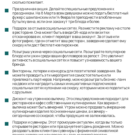
сколько пожелает.
Праздничная акция. Делайте специальные предложения к
праздникам. На 8 Марта всем девушкам можно подать бесплатный
фужер с шампанским или 14 Февраля преподнести влюбленным
бутылку вина, если они закажут три блюда и более.
Подарок за отзыв в социальных сетях. Разместите рекламу на столе
в ресторане. Она может быть в виде QR-кода или визитки:
отсканировав их, клиент перейдет в ваш аккаунт. За отзыв или
фотографию, где он отметит ваш ресторан, заведение сделает ему
скидку или даст бесплатное пирожное.
Розыгрыш ужина через социальные сети. Разыграйте популярное
блюдо или ужин среди ваших фолловеров за репост. Это увеличит
активность в социальных сетях и повысит узнаваемость вашего
бренда.
Викторины, лотереи и конкурсы для посетителей заведения. Вы
можете проводить эти мероприятия самостоятельно или
привлекать партнеров. Например, можно разыграть бизнес-ланч
на двоих или наградить самых инициативных подписчиков в
социальных сетях купонами на скидку, которыми можно поделиться
с друзьями.
Дисконт на утреннюю выпечку. Это спецпредложение подходит для
ресторанов и кафе с собственными кулинариями. Как вариант,
выпечка может быть вечерней. Утром можно продавать вчерашние
кулинарные изделия по сниженным ценам, а к вечеру –
сегодняшние со скидкой, чтобы продукция не залеживалась.
Подарки и сувениры. Этот промоушен актуален, когда вы только
открываете ресторан или празднуете его день рождения. Можно
раздавать всем клиентам сувениры с фирменной символикой
вашего заведения или презенты только первой десятке