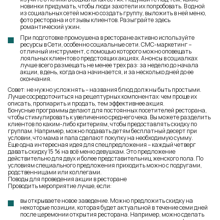
новинки придумать, чтобы люди захотели их попробовать. В одной
из социальных сетей можно создать группу, выложить в ней меню,
фото ресторана и отзывы клиентов. Разыграйте здесь
романтический ужин.
При подготовке промоушена в ресторане активно используйте
ресурсы в Сети, особенно социальные сети. СМС-маркетинг –
отличный инструмент, с помощью которого можно оповещать
лояльных клиентов о предстоящих акциях. Анонсы в социалках
лучше всего размещать не менее трех раз: за неделю до начала
акции, в день, когда она начинается, и за несколько дней до ее
окончания.
Совет: не нужно усложнять – названия блюд должны быть простыми.
Лучше сосредоточиться на рецептурных компонентах: чем проще их
описать, пропиарить и продать, тем эффективнее акция.
Бонусные программы делают для постоянных посетителей ресторана,
чтобы стимулировать к увеличению среднего чека. Вы можете разделить
клиентов по каким-либо критериям, чтобы предоставлять скидку по
группам. Например, можно подавать детям бесплатный десерт при
условии, что мама и папа сделают покупку на необходимую сумму.
Еще одна интересная идея для спецпредложения – каждый четверг
давать скидку 15 % на всё меню девушкам. Это предложение
действительно для двух и более представительниц женского пола. По
условиям специального предложения приходить можно с подругами,
родственницами или коллегами.
Поводы для проведения акции в ресторане
Проводить мероприятие лучше, если:
вы открываете новое заведение. Можно предложить скидку на
некоторые позиции, которая будет актуальной в течение семи дней
после церемонии открытия ресторана. Например, можно сделать