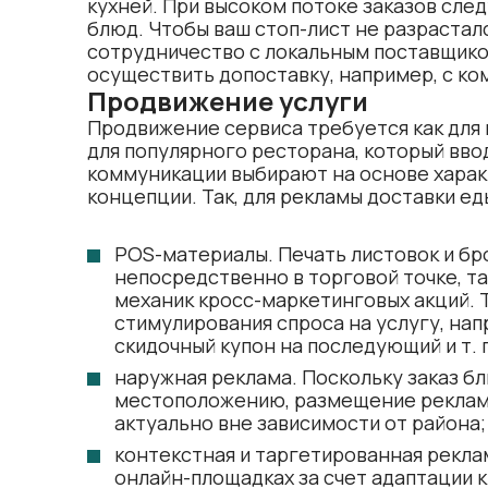
кухней. При высоком потоке заказов сле
блюд. Чтобы ваш стоп-лист не разрастал
сотрудничество с локальным
поставщико
осуществить допоставку, например, с ко
Продвижение услуги
Продвижение сервиса требуется как для 
для популярного ресторана, который вво
коммуникации выбирают на основе харак
концепции. Так, для рекламы доставки ед
POS-материалы. Печать листовок и бр
непосредственно в торговой точке, т
механик кросс-маркетинговых акций. 
стимулирования спроса на услугу, на
скидочный купон на последующий и т. п
наружная реклама. Поскольку заказ бл
местоположению, размещение рекламы
актуально вне зависимости от района;
контекстная и таргетированная рекла
онлайн-площадках за счет адаптации 