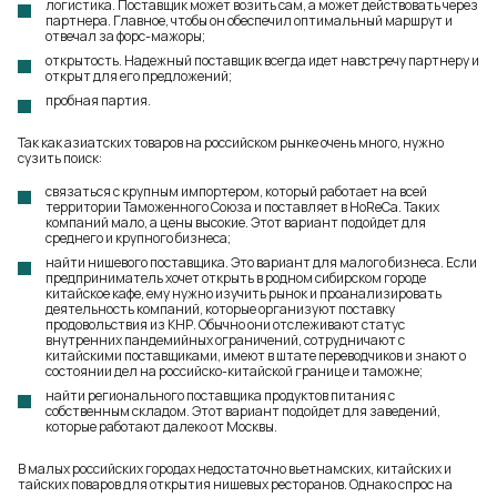
логистика. Поставщик может возить сам, а может действовать через
партнера. Главное, чтобы он обеспечил оптимальный маршрут и
отвечал за форс-мажоры;
открытость. Надежный поставщик всегда идет навстречу партнеру и
открыт для его предложений;
пробная партия.
Так как азиатских товаров на российском рынке очень много, нужно
сузить поиск:
связаться с крупным импортером, который работает на всей
территории Таможенного Союза и поставляет в HoReCa. Таких
компаний мало, а цены высокие. Этот вариант подойдет для
среднего и крупного бизнеса;
найти нишевого поставщика. Это вариант для малого бизнеса. Если
предприниматель хочет открыть в родном сибирском городе
китайское кафе, ему нужно изучить рынок и проанализировать
деятельность компаний, которые организуют поставку
продовольствия из КНР. Обычно они отслеживают статус
внутренних пандемийных ограничений, сотрудничают с
китайскими поставщиками, имеют в штате переводчиков и знают о
состоянии дел на российско-китайской границе и таможне;
найти регионального поставщика продуктов питания с
собственным складом. Этот вариант подойдет для заведений,
которые работают далеко от Москвы.
В малых российских городах недостаточно вьетнамских, китайских и
тайских поваров для открытия нишевых ресторанов. Однако спрос на