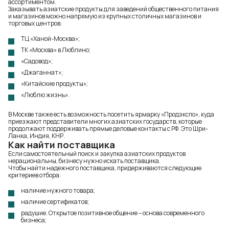
ассортиментом.
Заказывать азиатские продукты для
заведений общественного питания
и магазинов можно напрямую из крупных столичных магазинов и
торговых центров:
ТЦ «Ханой-Москва»;
ТК «Москва» в Люблино;
«Садовод»;
«Джаганнат»;
«Китайские продукты»;
«Люблю жизнь».
В Москве также есть возможность посетить ярмарку «Продэкспо», куда
приезжают представители многих азиатских государств, которые
продолжают поддерживать прямые деловые контакты с РФ. Это Шри-
Ланка, Индия, КНР.
Как найти поставщика
Если самостоятельный поиск и закупка азиатских продуктов
нерациональны, бизнесу нужно искать поставщика.
Чтобы найти надежного поставщика, придерживаются следующие
критериев отбора:
наличие нужного товара;
наличие сертификатов;
радушие. Открытое позитивное общение – основа современного
бизнеса;