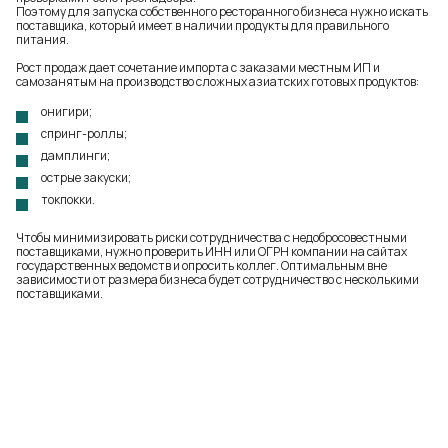
Поэтому для запуска собственного ресторанного бизнеса нужно искать
поставщика, который имеет в наличии продукты для правильного
питания.
Рост продаж дает сочетание импорта с заказами местным ИП и
самозанятым на производство сложных азиатских готовых продуктов:
онигири;
спринг-роллы;
дамплинги;
острые закуски;
токпокки.
Чтобы минимизировать риски сотрудничества с недобросовестными
поставщиками, нужно проверить ИНН или ОГРН компании на сайтах
государственных ведомств и опросить коллег. Оптимальным вне
зависимости от размера бизнеса будет сотрудничество с несколькими
поставщиками.