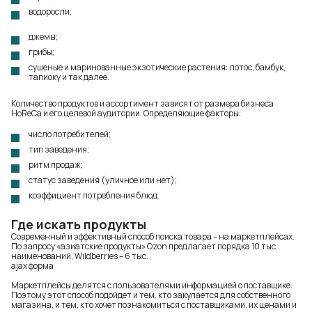
водоросли
;
джемы;
грибы;
сушеные и маринованные экзотические растения: лотос, бамбук,
тапиоку и так далее.
Количество продуктов и ассортимент зависят от размера бизнеса
HoReCa и его целевой аудитории. Определяющие факторы:
число потребителей;
тип заведения;
ритм продаж;
статус заведения (уличное или нет);
коэффициент потребления блюд.
Где искать продукты
Современный и эффективный способ поиска товара – на маркетплейсах.
По запросу «азиатские продукты» Ozon предлагает порядка 10 тыс.
наименований, Wildberries – 6 тыс.
ajax форма
Маркетплейсы делятся с пользователями информацией о поставщике.
Поэтому этот способ подойдет и тем, кто закупается для собственного
магазина, и тем, кто хочет познакомиться с поставщиками, их ценами и