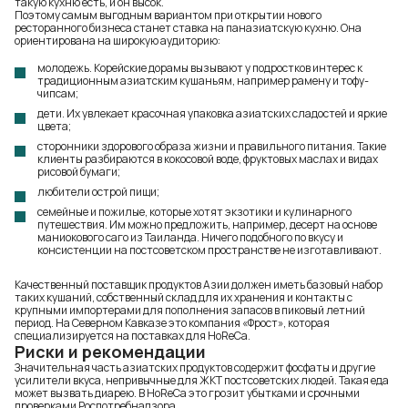
такую кухню есть, и он высок.
Поэтому самым выгодным вариантом при открытии нового
ресторанного бизнеса станет ставка на паназиатскую кухню. Она
ориентирована на широкую аудиторию:
молодежь. Корейские дорамы вызывают у подростков интерес к
традиционным азиатским кушаньям, например рамену и тофу-
чипсам;
дети. Их увлекает красочная упаковка азиатских сладостей и яркие
цвета;
сторонники здорового образа жизни и правильного питания. Такие
клиенты разбираются в кокосовой воде, фруктовых маслах и видах
рисовой бумаги;
любители острой пищи;
семейные и пожилые, которые хотят экзотики и кулинарного
путешествия. Им можно предложить, например,
десерт
на основе
маниокового саго из Таиланда. Ничего подобного по вкусу и
консистенции на постсоветском пространстве не изготавливают.
Качественный поставщик продуктов Азии должен иметь базовый набор
таких кушаний, собственный склад для их хранения и контакты с
крупными импортерами для пополнения запасов в пиковый летний
период. На Северном Кавказе это компания
«Фрост»
, которая
специализируется на поставках для HoReCa.
Риски и рекомендации
Значительная часть азиатских продуктов содержит фосфаты и другие
усилители вкуса, непривычные для ЖКТ постсоветских людей. Такая еда
может вызвать диарею. В HoReCa это грозит убытками и срочными
проверками Роспотребнадзора.