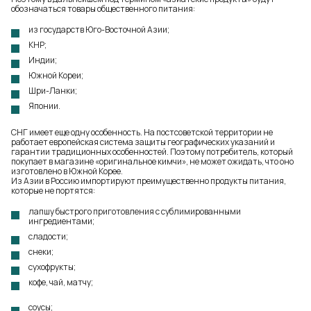
обозначаться товары общественного питания:
из государств Юго-Восточной Азии;
КНР;
Индии;
Южной Кореи;
Шри-Ланки;
Японии.
СНГ имеет еще одну особенность. На постсоветской территории не
работает европейская система защиты географических указаний и
гарантии традиционных особенностей. Поэтому потребитель, который
покупает в магазине «оригинальное кимчи», не может ожидать, что оно
изготовлено в Южной Корее.
Из Азии в Россию импортируют преимущественно продукты питания,
которые не портятся:
лапшу быстрого приготовления с сублимированными
ингредиентами;
сладости;
снеки;
сухофрукты;
кофе, чай, матчу;
соусы;