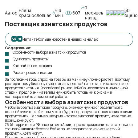
7
Елена
≈ 6
50
Автор:
607
месяцев
Краснословная
мин
оцено
назад
Поставщик азиатских продуктов
Читайте больше новостей в наших каналах
Содержание:
Особенности выбора азиатских продуктов
Где искать продукты
Как найти поставщика
Риски и рекомендации
За последние годы спрос на товары из Азии неуклонно растет, поэтому
ресторанному бизнесу нужно знать, где найти поставщика азиатских
продуктов питания. Российский рынок HoReCa находится в начальной
стадии, предпринимателям нужно быть готовыми к рискам и
долгосрочной планомерной работе.
Особенности выбора азиатских продуктов
Чтобы выбрать азиатские продукты, бизнесу нужно определиться с
целевой аудиторией и тем, что он будет подразумевать под «азиатскими
продуктами». Например, шаурма – тоже азиатский продукт, но ее так не
позиционируют.
75 % территории РФ находится в Азии, однако производители варенья из
сосновой шишки с берегов Байкала не продают его как «азиатский
продукт». Хотя могут.
Поэтому в дальнейшем под термином «азиатские продукты» будут