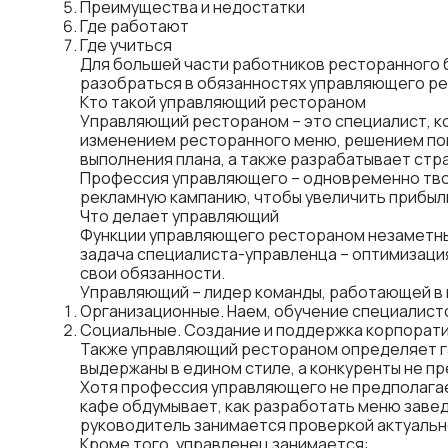
Преимущества и недостатки
Где работают
Где учиться
Для большей части работников ресторанного б
разобраться в обязанностях управляющего рес
Кто такой управляющий рестораном
Управляющий рестораном – это специалист, к
изменением ресторанного меню, решением по
выполнения плана, а также разрабатывает
стр
Профессия управляющего – одновременно твор
рекламную кампанию, чтобы увеличить прибыл
Что делает управляющий
Функции управляющего рестораном незаметны 
задача специалиста-управленца – оптимизаци
свои обязанности.
Управляющий – лидер команды, работающей в к
Организационные. Наем, обучение специалист
Социальные. Создание и поддержка корпорати
Также управляющий рестораном определяет га
выдержаны в едином стиле, а конкуренты не п
Хотя профессия управляющего не предполагае
кафе обдумывает,
как разработать меню
завед
руководитель занимается проверкой актуальн
Кроме того, управленец занимается: