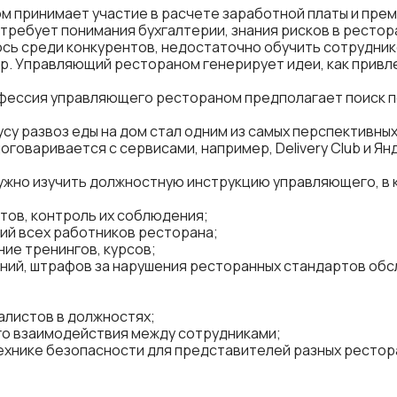
 принимает участие в расчете заработной платы и прем
 требует понимания бухгалтерии, знания рисков в рестор
сь среди конкурентов, недостаточно обучить сотрудни
ер. Управляющий рестораном генерирует
идеи, как привл
ессия управляющего рестораном предполагает поиск по
су развоз еды на дом стал одним из самых перспективны
говаривается с сервисами, например, Delivery Club и Ян
нужно изучить должностную инструкцию управляющего, в
тов, контроль их соблюдения;
ий всех работников ресторана;
ие тренингов, курсов;
ий, штрафов за нарушения ресторанных стандартов обсл
алистов в должностях;
го взаимодействия между сотрудниками;
технике безопасности для представителей разных ресто