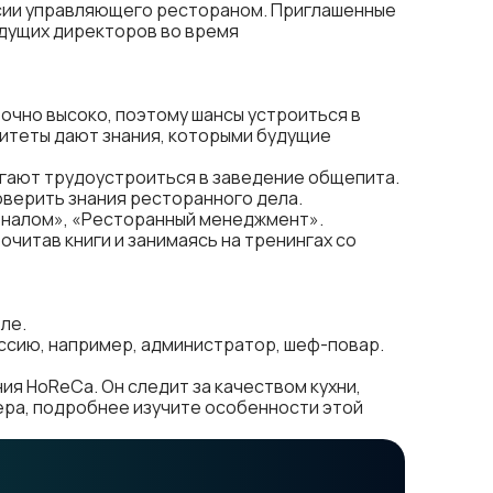
ссии управляющего рестораном. Приглашенные
удущих директоров во время
очно высоко, поэтому шансы устроиться в
ситеты дают знания, которыми будущие
огают трудоустроиться в заведение общепита.
оверить знания ресторанного дела.
оналом», «Ресторанный менеджмент».
итав книги и занимаясь на тренингах со
ле.
сию, например, администратор, шеф-повар.
я HoReCa. Он следит за качеством кухни,
ера, подробнее изучите особенности этой