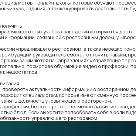
 специалистов – онлайн-школы, которые обучают профе
нный курс, задания, а также курировать деятельность б
получить:
правляющего этих учебных заведений котируются достат
ой информации, связанной с ресторанным делом, универ
офессии управляющего рестораном, а также нередко пом
оторой будущий руководитель сможет отточить навыки, пр
тораном занимаются на направлениях «Управление перс
ятельно, посмотрев обучающие видео о профессии, проч
ряд недостатков:
питания;
 проверять актуальность информации о ресторанном де
подходит специалистам, которые имеют смежную профес
и занять должность управляющего рестораном.
я
профессия, без которого невозможно развитие заведени
стью блюд. Если вы хотите попробовать себя в роли лид
ь обязанности управляющего рестораном.