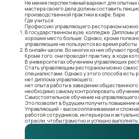
Не менее перспективный вариант для опытных
мастера своего дела должны составить лекцио
производственной практики в кафе, баре.
Где учиться
Профессию управляющего рестораном можно 
В государственном вузе, колледже. Дипломы у
хорошее место больше. Однако, кроме полезн
управляющие не пользуются во время работы.
В онлайн-школе. Во многих из них обучают пр
Кроме того, они проводят практику, в ходе к
В университетах обучением управляющих рес
Стать управляющим рестораном можно самосто
специалистами. Однако у этого способа есть 
нет диплома управляющего;
нет опыта работы в заведении общественного 
необходимо самому контролировать обучение,
Самостоятельное обучение на управляющего 
Это позволит в будущем получить повышение 
Управляющий – высокооплачиваемая и сложна
работой сотрудников, интерьером и актуально
отрасли, чтобы грамотно и успешно выполнят