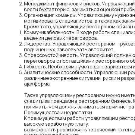
Менеджмент финансов и рисков. Управляющий д
вести бухгалтерию, заниматься оценкой прибы
Организация команды. Управляющему нужно зна
мотивировать специалистов, а также как зани
Кроме того, управляющий рестораном обязан об
Коммуникабельность. В ходе работы специалис
ведения деловых переговоров.
Лидерство. Управляющий рестораном – руково
подчиненных, завоевывать авторитет.
Стрессоустойчивость. Управляющий должен ос
переговоров с поставщиками ресторанного об
Гибкость. Необходимо уметь договариваться и
Аналитические способности. Управляющий ре
различные экстренные ситуации, риски и разр
ajax форма
Также управляющему рестораном нужно иметь 
следить за трендами в ресторанном бизнесе. 
понимать, чем должны заниматься администра
Преимущества и недостатки
К преимуществам работы управляющим ресто
высокую заработную плату;
возможность реализовать творческий потенци