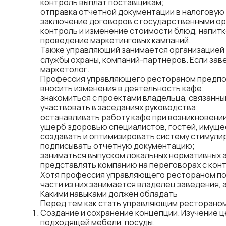
контроль выплат поставщикам;
отправка отчетной документации в налоговую
заключение договоров с государственными ор
контроль и изменение стоимости блюд, напитк
проведение маркетинговых кампаний.
Также управляющий занимается организацией р
службы охраны, компаний-партнеров. Если зав
маркетолог.
Профессия управляющего рестораном предпола
вносить изменения в деятельность кафе;
знакомиться с проектами владельца, связанны
участвовать в заседаниях руководства;
останавливать работу кафе при возникновени
ущерб здоровью специалистов, гостей, имуще
создавать и оптимизировать систему стимулир
подписывать отчетную документацию;
заниматься выпуском локальных нормативных 
представлять компанию на переговорах с кон
Хотя профессия управляющего рестораном под
части из них занимается владелец заведения,
Какими навыками должен обладать
Перед тем как стать управляющим рестораном,
Создание и сохранение концепции. Изучение ц
подходящей мебели, посуды.