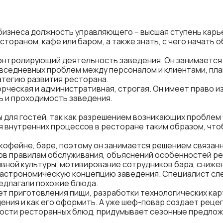
изнеса должность управляющего – высшая ступень карье
тораном, кафе или баром, а также знать, с чего начать 
онтролирующий деятельность заведения. Он занимается 
вседневных проблем между персоналом и клиентами, пл
атегию развития ресторана
.
ческая и административная, строгая. Он имеет право и
ь и проходимость заведения.
для гостей, так как разрешением возникающих проблем 
я внутренних
процессов в ресторане
таким образом, что
офейне, баре, поэтому он занимается решением связанны
ов правилам обслуживания, объяснений особенностей ре
вной культуры, мотивирование сотрудников бара, сниже
строномическую концепцию заведения. Специалист след
редлагали похожие блюда.
т приготовления пищи, разработки технологических кар
ения и как его оформить. А уже шеф-повар создает рецеп
ости ресторанных блюд, придумывает сезонные предложе