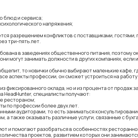
о блюд и сервиса;
психологического напряжения;
тся разрешением конфликтов с поставщиками, гостями, 
ез три-пять лет.
вана в заведениях общественного питания, поэтому ок
 они могут занимать должности в других компаниях, если
бщепит, то новички обычно выбирают маленькие кафе, где
 все аспекты профессии, он сможет устроиться на работ
из фиксированного оклада, но и из процента от продаж з
а HeadHunter, специалисты получают:
ие рестораном;
оты по профессии более двух лет.
нными аудиторами, то есть заниматься консультировани
ом
, а также оказывать различные услуги, связанные с бух
ют и помогают разобраться в особенностях ресторанног
количества проектов, развитием которых они занимаются