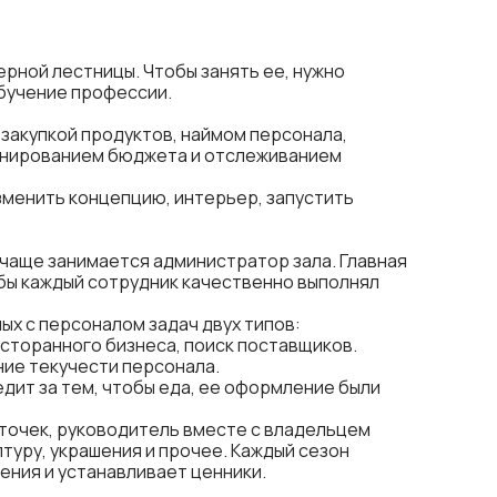
рной лестницы. Чтобы занять ее, нужно
обучение профессии.
закупкой продуктов, наймом персонала,
анированием бюджета и отслеживанием
зменить концепцию, интерьер, запустить
чаще занимается администратор зала. Главная
бы каждый сотрудник качественно выполнял
х с персоналом задач двух типов:
сторанного бизнеса, поиск поставщиков.
ние текучести персонала.
ит за тем, чтобы еда, ее оформление были
точек, руководитель вместе с владельцем
туру, украшения и прочее. Каждый сезон
ния и устанавливает ценники.