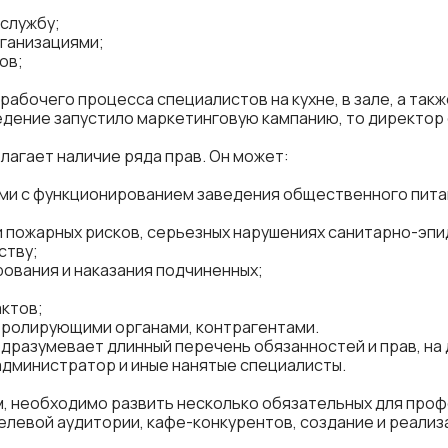
 службу;
ганизациями;
ов;
абочего процесса специалистов на кухне, в зале, а так
едение запустило маркетинговую кампанию, то директор
гает наличие ряда прав. Он может:
ми с функционированием заведения общественного питан
и пожарных рисков, серьезных нарушениях санитарно-эпи
ству;
ования и наказания подчиненных;
актов;
тролирующими органами, контрагентами.
разумевает длинный перечень обязанностей и прав, на 
 администратор и иные нанятые специалисты.
 необходимо развить несколько обязательных для професс
елевой аудитории, кафе-конкурентов, создание и реали