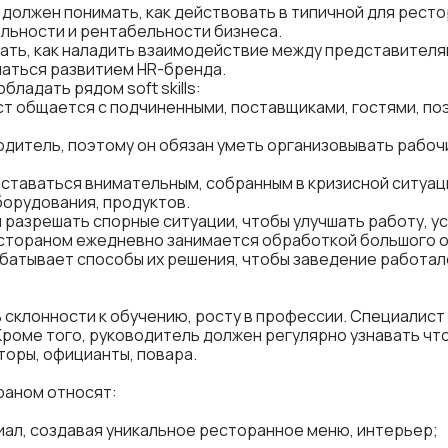
олжен понимать, как действовать в типичной для ресто
льности и рентабельности бизнеса.
ть, как наладить взаимодействие между представителям
маться развитием HR-бренда.
ладать рядом soft skills:
т общается с подчиненными, поставщиками, гостями, по
дитель, поэтому он обязан уметь организовывать рабоч
таваться внимательным, собранным в кризисной ситуаци
орудования, продуктов.
 разрешать спорные ситуации, чтобы улучшать работу, у
стораном ежедневно занимается обработкой большого о
абатывает способы их решения, чтобы заведение работал
склонности к обучению, росту в профессии. Специалист
Кроме того, руководитель должен регулярно узнавать что
торы, официанты, повара.
раном относят:
ал, создавая уникальное ресторанное меню, интерьер;