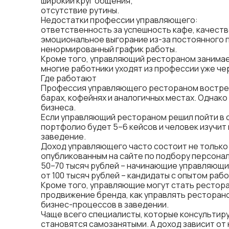
широкий круг общения;
отсутствие рутины.
Недостатки профессии управляющего:
ответственность за успешность кафе, качеств
эмоциональное выгорание из-за постоянного 
ненормированный график работы.
Кроме того, управляющий рестораном занимае
многие работники уходят из профессии уже чер
Где работают
Профессия управляющего рестораном востребо
барах, кофейнях и аналогичных местах. Однако
бизнеса.
Если управляющий рестораном решил пойти в о
портфолио будет 5–6 кейсов и человек изучит
заведение.
Доход управляющего часто состоит не только 
опубликованным на сайте по подбору персонал
50–70 тысяч рублей – начинающие управляющ
от 100 тысяч рублей – кандидаты с опытом раб
Кроме того, управляющие могут стать рестора
продвижение бренда,
как управлять ресторан
бизнес-процессов в заведении.
Чаще всего специалисты, которые консультиру
становятся самозанятыми. А доход зависит от 