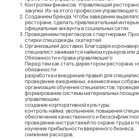
Контролем финансов. Управляющий рестораном
закупки. Из-за этого профессия управляющего
Созданием бренда. Чтобы заведение выделяло
ресторане
, сделать привлекательный интерь
официальные аккаунты в социальных сетях.
Проведением переговоров с партнерами. Проф
стирки спецодежды, скатертей.
Организацией доставки. Благодаря коронавиру
специалист занимается наймом курьеров или до
Обязанности и права управляющего
Перед тем как стать директором ресторана, 
обязанности:
разработка и внедрение правил для специалис
проведение ежедневных, ежемесячных собран
организация обучения специалистов, проведен
формирование системы материальных поощрен
управляющим;
создание корпоративной культуры;
контроль найма, увольнения, повышения специ
обеспечение качественного и бесконфликтно
проведение инструктажей по охране труда и 
изучение прибыльности вверенного бизнеса;
снижение расходов;