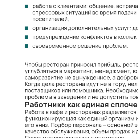
работа с клиентами: общение, встреча
стрессовых ситуаций во время подачи 
посетителей;
организация дополнительных услуг: дос
предупреждение конфликтов в коллек
своевременное решение проблем.
Чтобы ресторан приносил прибыль, рест
углубляться в маркетинг, менеджмент, ю
саморазвитие не вынужденное, а доброво
Когда дела ресторана идут не в гору, нел
поставщиков или помощника. Необходимо
проблемы в заведении и не допустить по
Работники как единая сплоч
Работа в кафе и ресторанах разделяется н
функционирующая как единый организм и
его вниз. Подбор персонала – основной э
качество обслуживания, объем продаж и 
Повар и персонал кухни в ресторане