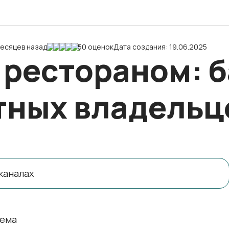
месяцев назад
50 оценок
Дата создания: 19.06.2025
рестораном: б
тных владельц
каналах
тема