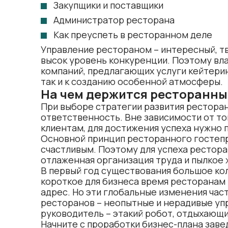
Закупщики и поставщики
Администратор ресторана
Как преуспеть в ресторанном деле
Управление рестораном – интересный, тво
высок уровень конкуренции. Поэтому вла
компаний, предлагающих услуги кейтеринг
так и к созданию особенной атмосферы.
На чем держится ресторанны
При выборе
стратегии развития рестора
ответственность. Вне зависимости от то
клиентам, для достижения успеха нужно
Основной принцип ресторанного гостепр
счастливым. Поэтому для успеха рестор
отлаженная организация труда и пылкое 
В первый год существования большое кол
короткое для бизнеса время ресторанам
адрес. Но эти глобальные изменения част
ресторанов – неопытные и нерадивые уп
руководитель – этакий робот, отдыхающи
Начните с проработки бизнес-плана заве