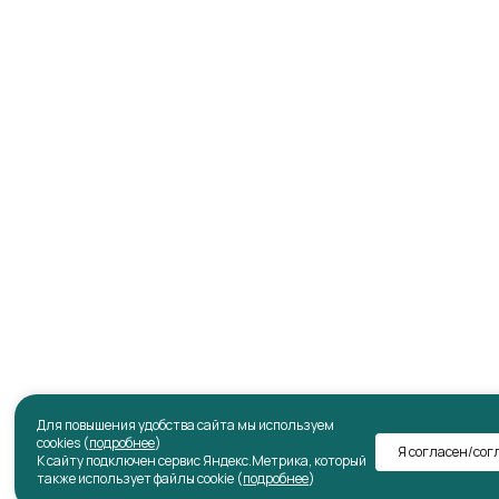
Для повышения удобства сайта мы используем
cookies (
подробнее
)
Я согласен/сог
К сайту подключен сервис Яндекс.Метрика, который
также использует файлы cookie (
подробнее
)