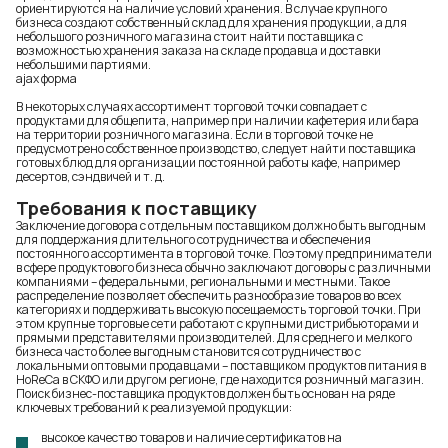
ориентируются на наличие условий хранения. В случае крупного
бизнеса создают собственный склад для хранения продукции, а для
небольшого розничного магазина стоит найти поставщика с
возможностью хранения заказа на складе продавца и доставки
небольшими партиями.
ajax форма
В некоторых случаях ассортимент торговой точки совпадает с
продуктами для общепита
, например при наличии кафетерия или бара
на территории розничного магазина. Если в торговой точке не
предусмотрено собственное производство, следует найти поставщика
готовых блюд для организации постоянной работы кафе, например
десертов
, сэндвичей и т. д.
Требования к поставщику
Заключение договора с отдельным поставщиком должно быть выгодным
для поддержания длительного сотрудничества и обеспечения
постоянного ассортимента в торговой точке. Поэтому предприниматели
в сфере продуктового бизнеса обычно заключают договоры с различными
компаниями – федеральными, региональными и местными. Такое
распределение позволяет обеспечить разнообразие товаров во всех
категориях и поддерживать высокую посещаемость торговой точки. При
этом крупные торговые сети работают с крупными дистрибьюторами и
прямыми представителями производителей. Для среднего и мелкого
бизнеса часто более выгодным становится сотрудничество с
локальными оптовыми продавцами –
поставщиком продуктов питания в
HoReCa в СКФО
или другом регионе, где находится розничный магазин.
Поиск бизнес-поставщика продуктов должен быть основан на ряде
ключевых требований к реализуемой продукции:
высокое качество товаров и наличие сертификатов на