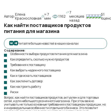
7
Елена
≈ 7
51
Автор:
1162
месяцев
Краснословная
мин
оцен
назад
Как найти поставщиков продуктов
питания для магазина
Читайте больше новостей в наших каналах
Содержание:
Особенности выбора продуктов питания для магазина
Как определить, сколько нужно продуктов
Требования к поставщику
Как выбрать надежного поставщика
Как и где искать поставщиков
Как заключить договор
Как настроить работу
Риски
Вопрос, как найти поставщиков продуктов, актуален и для торговых
сетей, и для небольшого розничного магазина. При этом важно
учитывать не только основные требования к поставщикам продукции, но
и индивидуальные особенности отдельного бизнеса. Это позволит