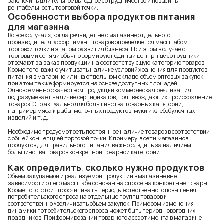
заключить длительное выгодное сотрудничество и повысить
рентабельность торговой точки.
Особенности выбора продуктов питания
для магазина
Во всех случаях, когда речь идет не о магазине отдельного
производителя, ассортимент товаров определяется масштабом
торговой точки и этапом развития бизнеса. При этом в случае с
торговыми сетями обычно формируют единый центр, где сотрудники
отвечают за заказ продукции на соответствующую категорию товаров.
Кроме того, важно учитывать наличие условий хранения для продуктов
питания в магазине или на отдельном складе: объем оптовых закупок
при этом также формируется на основе доступных площадей.
Одновременно с качеством продукции коммерческая реализация
подразумевает наличие сертификатов, подтверждающих происхождение
товаров. Это актуально для большинства товарных категорий,
например мяса и рыбы,
молочных продуктов
, муки и хлебобулочных
изделий и т. д.
Необходимо предусмотреть постоянное наличие товаров в соответствии
с общей концепцией торговой точки. К примеру, в сети магазинов
продуктов для правильного питания важно следить за наличием
большинства товаров конкретной товарной категории.
Как определить, сколько нужно продуктов
Объем закупаемой и реализуемой продукции в магазине вне
зависимости от его масштаба основан на спросе на конкретные товары.
Кроме того, стоит просчитывать периоды естественного повышения
потребительского спроса на отдельные группы товаров и
соответственно увеличивать объем закупок. Примером изменения
динамики потребительского спроса может быть период новогодних
праздников. При формировании товарного ассортимента в магазине