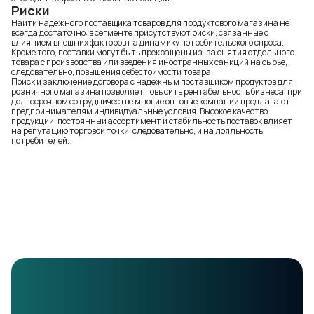
Риски
Найти надежного поставщика товаров для продуктового магазина не
всегда достаточно: в сегменте присутствуют риски, связанные с
влиянием внешних факторов на динамику потребительского спроса.
Кроме того, поставки могут быть прекращены из-за снятия отдельного
товара с производства или введения иностранных санкций на сырье,
следовательно, повышения себестоимости товара.
Поиск и заключение договора с надежным поставщиком продуктов для
розничного магазина позволяет повысить рентабельность бизнеса: при
долгосрочном сотрудничестве многие оптовые компании предлагают
предпринимателям индивидуальные условия. Высокое качество
продукции, постоянный ассортимент и стабильность поставок влияет
на репутацию торговой точки, следовательно, и на лояльность
потребителей.