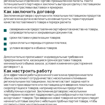
региональных отделениях Торгово-промышленной палаты. Найти
потенциального партнера и заключить выгодную сделку с поставщиком
можно на отраслевых выставках и ярмарках.
Как заключить договор
Заключение договора с крупным или локальным поставщиком продуктов
для магазина должно включать основные пункты, гарантирующие
качество поставляемого товара и порядок расчета:
своевременное предоставление сертификатов качества на товары,
сопроводительных и закрывающих документов;
сроки поставки и реализации товаров;
сроки оплаты и периоды отсрочки платежа;
условия возврата и обмена товаров.
Дополнительно прописывают индивидуальные требования
предпринимателя, касающиеся срочной доставки товаров,
минимального объема заказа, условий изменения и расторжения
договора и т. д.
Как настроить работу
Для эффективной работы розничного магазина предприниматели
обычно заключают сотрудничество с несколькими ключевыми
региональными поставщиками, после чего встает задача найти
местного производителя или поставщика для введения локальных
скоропортящихся товаров, например молочных продуктов и
хлебобулочных изделий. Заключение договоров с несколькими
партнерами позволяет поддерживать разнообразный и постоянный
ассортимент товаров. При введении новой товарной категории следует
начинать оптовые закупки с небольших пробных партий товара, чтобы
отследить спрос на отдельные позиции.