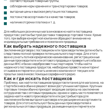
соответствующие товарные группы;
соблюдение норм хранения и транспортировки товаров;
выгодные цены и высокая репутация поставщика;
постоянство ассортимента и качества товаров;
наличие отсрочки платежа и т. д.
Для небольших розничных магазинов важно найти поставщика
продуктов с учетом быстрой доставки товаров до торговой точки. Кроме
того, при выборе конкретной компании обращают внимание на
индивидуальные требования и пожелания продавца.
Как выбрать надежного поставщика
Заключение договора с поставщиком или производителем должно быть
следствием полной проверки потенциального партнера. Для этого
важно узнать полное юридическое наименование, регистрационные
данные производителя или оптового продавца и проверить его в базах
данных ФНС и базах недобросовестных партнеров. Чтобы найти
надежного поставщика продуктов, необходимо провести мониторинг
отзывов в интернете и узнать мнение о компании от текущих или
прошлых заказчиков с помощью сарафанного радио.
Как и где искать поставщиков
Проблему, как найти поставщиков продуктов питания для магазина, на
старте бизнеса обычно решают всеми доступными методами. Крупным
торговым точкам обычно приходят входящие запросы на заключение
сотрудничества с оптовым продавцом, однако и здесь часто появляется
задача найти нового производителя или дистрибьютора для
заключения более выгодного договора или расширения ассортимента
товаров. Для этого используют базы данных производителей и
региональных оптовых продавцов, размещенные в интернете или