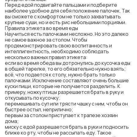
Перед едой подвигайте пальцами и подберите
наиболее удобное для себя положение палочек. Так
вы сможете с комфортом не только захватывать
крупные суши, но и есть рис небольшими порциями.
Правила этикета во время еды
Научиться есть палочками несложно. Но это далеко
не самое важное за столом. Чтобы
продемонстрировать свою воспитанность и
интеллигентность, необходимо соблюдать
несколько важных правил этикета:
если во время обеда вы дотронулись до кусочка еды
в общей тарелке, то его обязательно нужно взять;
всё, что подается к столу, нужно брать только
палочками. Исключение составляют очень большие
куски пищи, которые не получается разделить. К
примеру, ножку птицы разрешается брать в руку и
откусывать по кусочку;
перемешивать суп или трясти чашку с ним, чтобы он
быстрее остыл, неприлично;
первым за столом приступает к трапезе хозяин
дома;
миску с едой разрешается брать в руки и подносить
ближе ко рту, чтобы не рассыпать еду. Такое