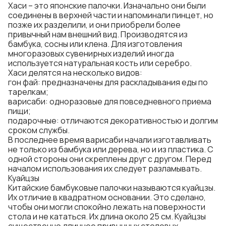
Хаси – это японские палочки. Изначально они были
соединены в верхней части и напоминали пинцет, но
позже их разделили, и они приобрели более
привычный нам внешний вид. Производятся из
бамбука, сосны или клена. Для изготовления
многоразовых сувенирных изделий иногда
используется натуральная кость или серебро.
Хаси делятся на несколько видов:
гон фай: предназначены для раскладывания еды по
тарелкам;
варисаби: одноразовые для повседневного приема
пищи;
подарочные: отличаются декоративностью и долгим
сроком службы.
В последнее время варисаби начали изготавливать
не только из бамбука или дерева, но и из пластика. С
одной стороны они скреплены друг с другом. Перед
началом использования их следует разламывать.
Куайцзы
Китайские бамбуковые палочки
называются куайцзы.
Их отличие в квадратном основании. Это сделано,
чтобы они могли спокойно лежать на поверхности
стола и не кататься. Их длина около 25 см. Куайцзы