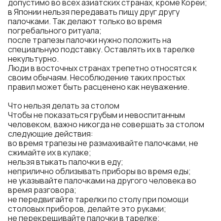
допустимо во всех азиатских странах, кроме Кореи;
в Японии нельзя передавать пищу друг другу
палочками. Так делают только во время
погребального ритуала;
после трапезы палочки нужно положить на
специальную подставку. Оставлять их в тарелке
некультурно.
Люди в восточных странах трепетно относятся к
своим обычаям. Несоблюдение таких простых
правил может быть расценено как неуважение.
Что нельзя делать за столом
Чтобы не показаться грубым и невоспитанным
человеком, важно никогда не совершать за столом
следующие действия:
во время трапезы не размахивайте палочками, не
сжимайте их в кулаке;
нельзя втыкать палочки в еду;
неприлично облизывать приборы во время еды;
не указывайте палочками на другого человека во
время разговора;
не передвигайте тарелки по столу при помощи
столовых приборов, делайте это руками;
не перекрещивайте палочки в тарелке;