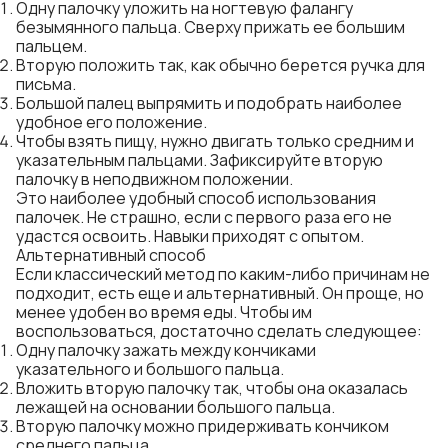
Одну палочку уложить на ногтевую фалангу
безымянного пальца. Сверху прижать ее большим
пальцем.
Вторую положить так, как обычно берется ручка для
письма.
Большой палец выпрямить и подобрать наиболее
удобное его положение.
Чтобы взять пищу, нужно двигать только средним и
указательным пальцами. Зафиксируйте вторую
палочку в неподвижном положении.
Это наиболее удобный способ использования
палочек. Не страшно, если с первого раза его не
удастся освоить. Навыки приходят с опытом.
Альтернативный способ
Если классический метод по каким-либо причинам не
подходит, есть еще и альтернативный. Он проще, но
менее удобен во время еды. Чтобы им
воспользоваться, достаточно сделать следующее:
Одну палочку зажать между кончиками
указательного и большого пальца.
Вложить вторую палочку так, чтобы она оказалась
лежащей на основании большого пальца.
Вторую палочку можно придерживать кончиком
среднего пальца.