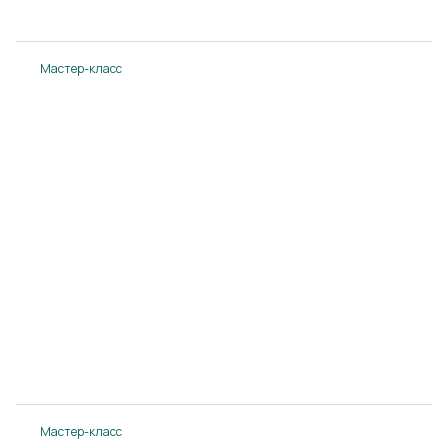
Подробнее
Мастер-класс
Мастер-класс с Виталием Егоровым. Горячие
напитки, теплые коктейли.
14.08.2024
Подробнее
Мастер-класс