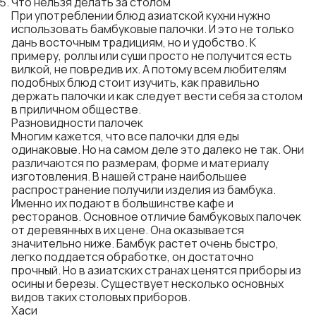
Что нельзя делать за столом
При употреблении блюд азиатской кухни нужно
использовать бамбуковые палочки. И это не только
дань восточным традициям, но и удобство. К
примеру, роллы или суши просто не получится есть
вилкой, не повредив их. А потому всем любителям
подобных блюд стоит изучить, как правильно
держать палочки и как следует вести себя за столом
в приличном обществе.
Разновидности палочек
Многим кажется, что все палочки для еды
одинаковые. Но на самом деле это далеко не так. Они
различаются по размерам, форме и материалу
изготовления. В нашей стране наибольшее
распространение получили изделия из бамбука.
Именно их подают в большинстве кафе и
ресторанов. Основное отличие
бамбуковых палочек
от деревянных в их цене. Она оказывается
значительно ниже. Бамбук растет очень быстро,
легко поддается обработке, он достаточно
прочный. Но в азиатских странах ценятся приборы из
осины и березы. Существует несколько основных
видов таких столовых приборов.
Хаси