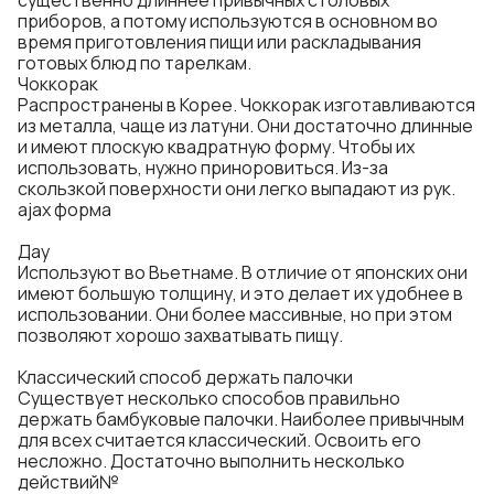
существенно длиннее привычных столовых
приборов, а потому используются в основном во
время приготовления пищи или раскладывания
готовых блюд по тарелкам.
Чоккорак
Распространены в Корее. Чоккорак изготавливаются
из металла, чаще из латуни. Они достаточно длинные
и имеют плоскую квадратную форму. Чтобы их
использовать, нужно приноровиться. Из-за
скользкой поверхности они легко выпадают из рук.
ajax форма
Дау
Используют во Вьетнаме. В отличие от японских они
имеют большую толщину, и это делает их удобнее в
использовании. Они более массивные, но при этом
позволяют хорошо захватывать пищу.
Классический способ держать палочки
Существует несколько способов правильно
держать бамбуковые палочки. Наиболее привычным
для всех считается классический. Освоить его
несложно. Достаточно выполнить несколько
действий№