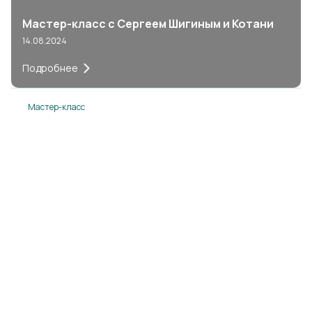
Мастер-класс с Сергеем Шигиным и Котани
14.08.2024
Подробнее
Мастер-класс
Мастер-класс от ДонФудс с Вячеславом
Шибаловым
14.08.2024