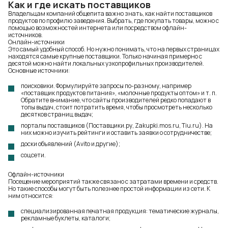
Как и где искать поставщиков
Владельцам компаний общепита важно знать, как найти поставщиков
продуктов по профилю заведения. Выбрать, где покупать товары, можно с
помощью возможностей интернета или посредством офлайн-
источников.
Онлайн-источники
Это самый удобный способ. Но нужно понимать, что на первых страницах
находятся самые крупные поставщики. Только начиная примерно с
десятой можно найти локальных узкопрофильных производителей.
Основные источники:
поисковики. Формулируйте запросы по-разному, например
«поставщик продуктов питания», «молочные продукты оптом» и т. п.
Обратите внимание, что сайты производителей редко попадают в
топы выдач, стоит потратить время, чтобы просмотреть несколько
десятков страниц выдач;
порталы поставщиков (Поставщики.ру, Zakupki.mos.ru, Tiu.ru). На
них можно изучить рейтинги и оставить заявки о сотрудничестве;
доски объявлений (Avito и другие);
соцсети.
Офлайн-источники
Посещение мероприятий также связано с затратами времени и средств.
Но такие способы могут быть полезнее простой информации из сети. К
ним относится:
специализированная печатная продукция: тематические журналы,
рекламные буклеты, каталоги;