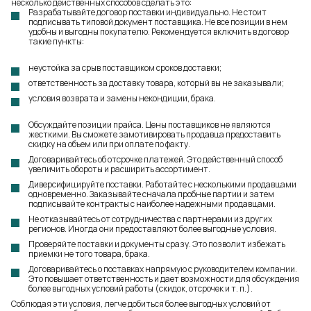
несколько действенных способов сделать это:
Разрабатывайте договор поставки индивидуально. Не стоит
подписывать типовой документ поставщика. Не все позиции в нем
удобны и выгодны покупателю. Рекомендуется включить в договор
такие пункты:
неустойка за срыв поставщиком сроков доставки;
ответственность за доставку товара, который вы не заказывали;
условия возврата и замены некондиции, брака.
Обсуждайте позиции прайса. Цены поставщиков не являются
жесткими. Вы сможете замотивировать продавца предоставить
скидку на объем или при оплате по факту.
Договаривайтесь об отсрочке платежей. Это действенный способ
увеличить обороты и расширить ассортимент.
Диверсифицируйте поставки. Работайте с несколькими продавцами
одновременно. Заказывайте сначала пробные партии и затем
подписывайте контракты с наиболее надежными продавцами.
Не отказывайтесь от сотрудничества с партнерами из других
регионов. Иногда они предоставляют более выгодные условия.
Проверяйте поставки и документы сразу. Это позволит избежать
приемки не того товара, брака.
Договаривайтесь о поставках напрямую с руководителем компании.
Это повышает ответственность и дает возможности для обсуждения
более выгодных условий работы (скидок, отсрочек и т. п.).
Соблюдая эти условия, легче добиться более выгодных условий от