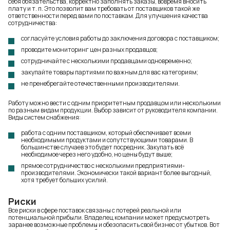
себя обязательства, корректно заполнять заказы, вовремя вносить
плату и т. п. Это позволит вам требовать от поставщиков такой же
ответственности перед вами по поставкам. Для улучшения качества
сотрудничества:
согласуйте условия работы до заключения договора с поставщиком;
проводите мониторинг цен разных продавцов;
сотрудничайте с несколькими продавцами одновременно;
закупайте товары партиями по важным для вас категориям;
не пренебрегайте отечественными производителями.
Работу можно вести с одним приоритетным продавцом или несколькими
по разным видам продукции. Выбор зависит от руководителя компании.
Виды систем снабжения:
работа с одним поставщиком, который обеспечивает всеми
необходимыми продуктами и сопутствующими товарами. В
большинстве случаев это будет посредник. Закупать всё
необходимое через него удобно, но цены будут выше;
прямое сотрудничество с несколькими предприятиями-
производителями. Экономически такой вариант более выгодный,
хотя требует больших усилий.
Риски
Все риски в сфере поставок связаны с потерей реальной или
потенциальной прибыли. Владелец компании может предусмотреть
заранее возможные проблемы и обезопасить свой бизнес от убытков. Вот