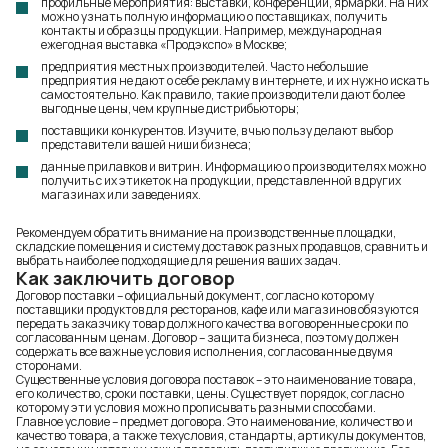
профильные мероприятия: выставки, конференции, ярмарки. На них
можно узнать полную информацию о поставщиках, получить
контакты и образцы продукции. Например, международная
ежегодная выставка «Продэкспо» в Москве;
предприятия местных производителей. Часто небольшие
предприятия не дают о себе рекламу в интернете, и их нужно искать
самостоятельно. Как правило, такие производители дают более
выгодные цены, чем крупные дистрибьюторы;
поставщики конкурентов. Изучите, в чью пользу делают выбор
представители вашей ниши бизнеса;
данные прилавков и витрин. Информацию о производителях можно
получить с их этикеток на продукции, представленной в других
магазинах или заведениях.
Рекомендуем обратить внимание на производственные площадки,
складские помещения и систему доставок разных продавцов, сравнить и
выбрать наиболее подходящие для решения ваших задач.
Как заключить договор
Договор поставки – официальный документ, согласно которому
поставщики продуктов для ресторанов, кафе или магазинов обязуются
передать заказчику товар должного качества в оговоренные сроки по
согласованным ценам. Договор – защита бизнеса, поэтому должен
содержать все важные условия исполнения, согласованные двумя
сторонами.
Существенные условия договора поставок – это наименование товара,
его количество, сроки поставки, цены. Существует порядок, согласно
которому эти условия можно прописывать разными способами.
Главное условие – предмет договора. Это наименование, количество и
качество товара, а также техусловия, стандарты, артикулы документов,