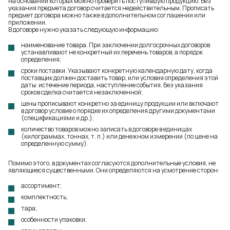
на основании которых можно проверить поступившую продукцию. Без
указания предмета договор считается недействительным. Прописать
предмет договора можно также в дополнительном соглашении или
приложении.
В договоре нужно указать следующую информацию:
наименование товара. При заключении долгосрочных договоров
устанавливают не конкретный их перечень товаров, а порядок
определения;
сроки поставки. Указывают конкретную календарную дату, когда
поставщик должен доставить товар, или условия определения этой
даты: истечение периода, наступление события. Без указания
сроков сделка считается незаключенной;
цены прописывают конкретно за единицу продукции или включают
в договор условие о порядке их определения другими документами
(спецификациями и др.);
количество товаров можно записать в договоре в единицах
(килограммах, тоннах, т. п.) или денежном измерении (по цене на
определенную сумму).
Помимо этого, в документах согласуются дополнительные условия, не
являющиеся существенными. Они определяются на усмотрение сторон:
ассортимент;
комплектность;
тара;
особенности упаковки;