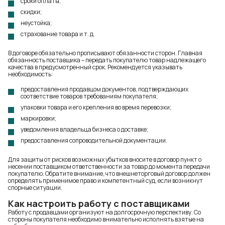
сроки оплаты;
скидки;
неустойка;
страхование товара и т. д.
В договоре обязательно прописывают обязанности сторон. Главная
обязанность поставщика – передать покупателю товар надлежащего
качества в предусмотренный срок. Рекомендуется указывать
необходимость:
предоставления продавцом документов, подтверждающих
соответствие товаров требованиям покупателя;
упаковки товара и его крепления во время перевозки;
маркировки;
уведомления владельца бизнеса о доставке;
предоставления сопроводительной документации.
Для защиты от рисков возможных убытков вносите в договор пункт о
несении поставщиком ответственности за товар до момента передачи
покупателю. Обратите внимание, что внешнеторговый договор должен
определять применимое право и компетентный суд, если возникнут
спорные ситуации.
Как настроить работу с поставщиками
Работу с продавцами организуют на долгосрочную перспективу. Со
стороны покупателя необходимо внимательно исполнять взятые на