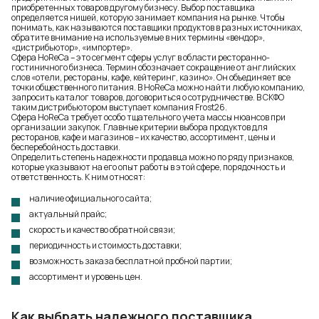
приобретенных товаров другому бизнесу. Выбор поставщика
определяется нишей, которую занимает компания на рынке. Чтобы
понимать, как называются поставщики продуктов в разных источниках,
обратите внимание на используемые в них термины «вендор»,
«дистрибьютор», «импортер».
Сфера HoReCa – это сегмент сферы услуг в области ресторанно-
гостиничного бизнеса. Термин обозначает сокращение от английских
слов «отели, рестораны, кафе, кейтеринг, казино». Он объединяет все
точки общественного питания. В HoReCa можно найти любую компанию,
запросить каталог товаров, договориться о сотрудничестве. В СКФО
таким дистрибьютором выступает компания
Frost26
.
Сфера HoReCa требует особо тщательного учета массы нюансов при
организации закупок. Главные критерии выбора продуктов для
ресторанов, кафе и магазинов – их качество, ассортимент, цены и
бесперебойность доставки.
Определить степень надежности продавца можно по ряду признаков,
которые указывают на его опыт работы в этой сфере, порядочность и
ответственность. К ним относят:
наличие официального сайта;
актуальный прайс;
скорость и качество обратной связи;
периодичность и стоимость доставки;
возможность заказа бесплатной пробной партии;
ассортимент и уровень цен.
Как выбрать надежного поставщика