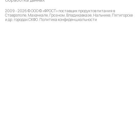
2009 - 2026 © ООО © «ФРОСТ» поставщик продуктов питания в
Ставрополе, Махачкале, Грозном, Владикавказе, Нальчике, Пятигорске
и др. городах СКФО.
Политика конфиденциальности