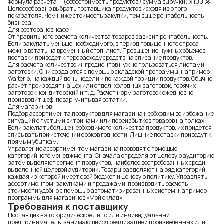
Формула расчета = (себестоимость продуктов / сумма выручки) х 100 %.
Целесообразно выбрать поставщика продуктов исходя из этого
показателя. Чем ниже стоимость закупки, тем выше рентабельность
бизнеса.
Для ресторанов, кафе
От правильного расчета количества товаров зависит рентабельность.
Если закупать меньше необходимого, в период повышенного спроса
можно встать на временный стоп-лист. Превышение нужных объемов
поставки приведет к перерасходу средств на списание продуктов.
Для расчета количество ингредиентов нужно пользоваться листами
заготовки. Они создаются с помощью складской программы, например
Waiterio, на каждый день недели и по каждой позиции продуктов. Обычно
расчет производят на цех или отдел: холодных заготовок, горячих
заготовок, кондитерский и т. д. Расчет норм заготовок ежедневно
производит шеф-повар, учитывая остатки.
Для магазинов
Подбор ассортимента продуктов для магазина необходим во избежание
ситуаций с пустыми витринами или переизбытков товаров на полках.
Если закупать больше необходимого количества продуктов, их придется
списывать при истечении сроков годности. Лишние поставки приведут к
прямым убыткам.
Управление ассортиментом магазина проводят с помощью
категорийного менеджмента. Сначала определяют целевую аудиторию,
затем выделяют сегмент продуктов, наиболее востребованных среди
выделенной целевой аудитории. Товары разделяют на ряд категорий,
каждая из которой имеет свой бюджет и ценовую политику. Управлять
ассортиментом, закупками и продажами, производить расчеты
стоимости удобно с помощью автоматизированных систем, например
программы для магазинов «Мой склад».
Требования к поставщику
Поставщик – это юридическое лицо или индивидуальный
предприниматель, занимающийся реализацией произведенных или