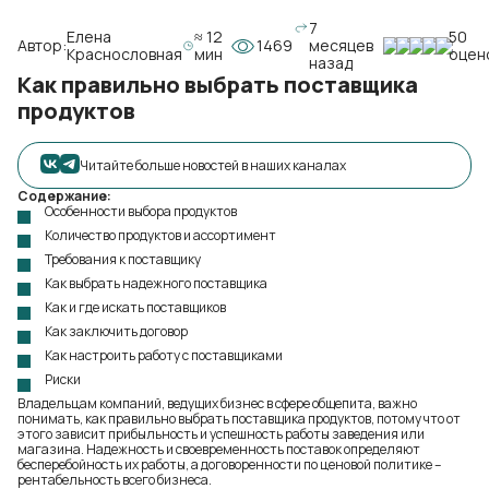
7
Елена
≈ 12
50
Автор:
1469
месяцев
Краснословная
мин
оцен
назад
Как правильно выбрать поставщика
продуктов
Читайте больше новостей в наших каналах
Содержание:
Особенности выбора продуктов
Количество продуктов и ассортимент
Требования к поставщику
Как выбрать надежного поставщика
Как и где искать поставщиков
Как заключить договор
Как настроить работу с поставщиками
Риски
Владельцам компаний, ведущих бизнес в сфере общепита, важно
понимать, как правильно выбрать поставщика продуктов, потому что от
этого зависит прибыльность и успешность работы заведения или
магазина. Надежность и своевременность поставок определяют
бесперебойность их работы, а договоренности по ценовой политике –
рентабельность всего бизнеса.