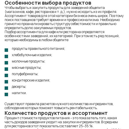
Особенности выбора продуктов
Чтобы выбрать и закупить продукты для заведений общепита
(магазинов, кафе, ресторанов и т. д.), нужно исходить из их профиля.
Ассортимент товаров для этой категории бизнеса очень широк. Поэтому
поиск поставщиков требует времени и профессионализма. Необходимо
грамотно проанализировать структуру себестоимости и правильно
определить долю закупаемых продуктов.
Подбор ассортимента для кафе
или ресторана определяется
особенностями заведений, их категорией. При этом есть ряд позиций,
которые необходимы в любом общепите:
продукты правильного питания;
хлебобулочные изделия;
молочные продукты
;
мясные продукты;
полуфабрикаты;
кондитерские изделия;
десерты
;
напитки.
Существуют правила расчетов нужного количества ингредиентов,
соблюдение которых поможет повысить рентабельность.
Количество продуктов и ассортимент
Процент стоимости продуктов питания – это показатель того, какая
часть доходов заведения уходит на закупки ингредиентов. В среднем
для ресторанов этот показатель составляет 25–35 %.