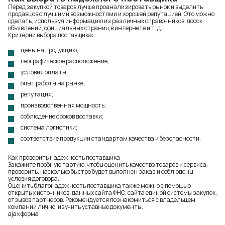
Перед закупкой товаров лучше проанализировать рынок и выделить
продавцов с лучшими возможностями и хорошей репутацией. Это можно
сделать, используя информацию из различных справочников, досок
объявлений, официальных страниц в интернете и т. д.
Критерии выбора поставщика:
цены на продукцию;
географическое расположение;
условия оплаты;
опыт работы на рынке;
репутация;
производственная мощность;
соблюдение сроков доставки;
система логистики;
соответствие продукции стандартам качества и безопасности.
Как проверить надежность поставщика
Закажите пробную партию, чтобы оценить качество товаров и сервиса,
проверить, насколько быстро будет выполнен заказ и соблюдены
условия договора.
Оценить благонадежность поставщика также можно с помощью
открытых источников: данных сайта ФНС, сайта единой системы закупок,
отзывов партнеров. Рекомендуется познакомиться с владельцем
компании лично, изучить уставные документы.
ajax форма