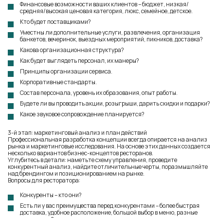
Финансовые возможности ваших клиентов – бюджет, низкая/
средняя/высокая ценовая категория, люкс, семейное, детское.
Кто будет поставщиками?
Уместны ли дополнительные услуги, развлечения, организация
банкетов, вечеринок, выездных мероприятий, пикников, доставка?
Какова организационная структура?
Как будет выглядеть персонал, их манеры?
Принципы организации сервиса.
Корпоративные стандарты.
Состав персонала, уровень их образования, опыт работы.
Будете ли вы проводить акции, розыгрыши, дарить скидки и подарки?
Какое звуковое сопровождение планируется?
3-й этап: маркетинговый анализ и план действий
Профессиональная разработка концепции всегда опирается на анализ
рынка и маркетинговые исследования. На основе этих данных создается
несколько вариантов бизнес-концептов ресторанов.
Углубитесь в детали: наметьте схему управления, проведите
конкурентный анализ, найдите отличительные черты, поразмышляйте
над брендингом и позиционированием на рынке.
Вопросы для ресторатора:
Конкуренты – кто они?
Есть ли у вас преимущества перед конкурентами – более быстрая
доставка, удобное расположение, большой выбор в меню, разные