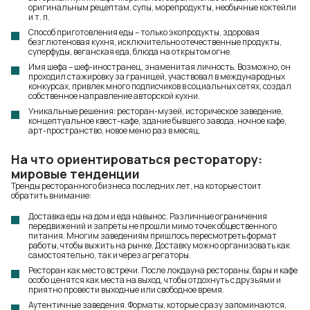
оригинальным рецептам, супы, морепродукты, необычные коктейли
и т. п.
Способ приготовления еды – только экопродукты, здоровая
безглютеновая кухня, исключительно отечественные продукты,
суперфуды, веганская еда, блюда на открытом огне.
Имя шефа – шеф-иностранец, знаменитая личность. Возможно, он
проходил стажировку за границей, участвовал в международных
конкурсах, привлек много подписчиков в социальных сетях, создал
собственное направление авторской кухни.
Уникальные решения: ресторан-музей, историческое заведение,
концептуальное квест-кафе, здание бывшего завода, ночное кафе,
арт-пространство, новое меню раз в месяц.
На что ориентироваться ресторатору:
мировые тенденции
Тренды ресторанного бизнеса последних лет, на которые стоит
обратить внимание:
Доставка еды на дом и еда навынос. Различные ограничения
передвижений и запреты не прошли мимо точек общественного
питания. Многим заведениям пришлось пересмотреть формат
работы, чтобы выжить на рынке. Доставку можно организовать как
самостоятельно, так и через агрегаторы.
Ресторан как место встречи. После локдауна рестораны, бары и кафе
особо ценятся как места на выход, чтобы отдохнуть с друзьями и
приятно провести выходные или свободное время.
Аутентичные заведения. Форматы, которые сразу запоминаются,