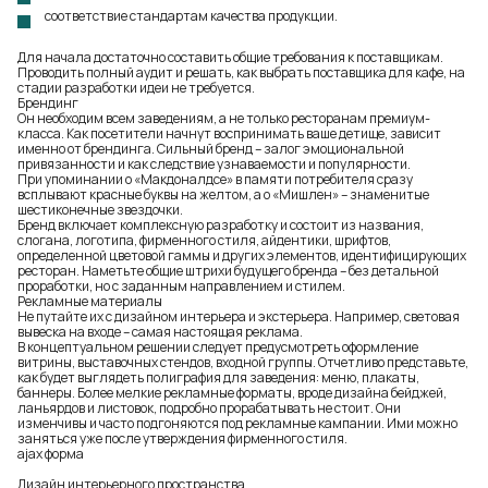
соответствие стандартам качества продукции.
Для начала достаточно составить общие требования к поставщикам.
Проводить полный аудит и решать,
как выбрать поставщика для кафе
, на
стадии разработки идеи не требуется.
Брендинг
Он необходим всем заведениям, а не только ресторанам премиум-
класса. Как посетители начнут воспринимать ваше детище, зависит
именно от брендинга. Сильный бренд – залог эмоциональной
привязанности и как следствие узнаваемости и популярности.
При упоминании о «Макдоналдсе» в памяти потребителя сразу
всплывают красные буквы на желтом, а о «Мишлен» – знаменитые
шестиконечные звездочки.
Бренд включает комплексную разработку и состоит из названия,
слогана, логотипа, фирменного стиля, айдентики, шрифтов,
определенной цветовой гаммы и других элементов, идентифицирующих
ресторан. Наметьте общие штрихи будущего бренда – без детальной
проработки, но с заданным направлением и стилем.
Рекламные материалы
Не путайте их с дизайном интерьера и экстерьера. Например, световая
вывеска на входе – самая настоящая реклама.
В концептуальном решении следует предусмотреть оформление
витрины, выставочных стендов, входной группы. Отчетливо представьте,
как будет выглядеть полиграфия для заведения: меню, плакаты,
баннеры. Более мелкие рекламные форматы, вроде дизайна бейджей,
ланьярдов и листовок, подробно прорабатывать не стоит. Они
изменчивы и часто подгоняются под рекламные кампании. Ими можно
заняться уже после утверждения фирменного стиля.
ajax форма
Дизайн интерьерного пространства