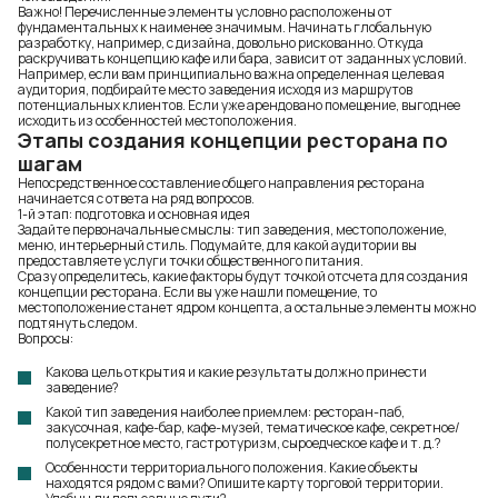
Важно! Перечисленные элементы условно расположены от
фундаментальных к наименее значимым. Начинать глобальную
разработку, например, с дизайна, довольно рискованно. Откуда
раскручивать
концепцию кафе
или бара, зависит от заданных условий.
Например, если вам принципиально важна определенная целевая
аудитория
, подбирайте место
заведения
исходя из маршрутов
потенциальных
клиентов
. Если уже арендовано помещение, выгоднее
исходить из особенностей местоположения.
Этапы создания концепции ресторана по
шагам
Непосредственное составление общего направления ресторана
начинается с ответа на ряд вопросов.
1-й этап: подготовка и основная идея
Задайте первоначальные смыслы: тип заведения, местоположение,
меню, интерьерный стиль. Подумайте, для какой аудитории вы
предоставляете услуги точки общественного питания.
Сразу определитесь, какие факторы будут точкой отсчета для создания
концепции ресторана. Если вы уже нашли помещение, то
местоположение станет ядром концепта, а остальные элементы можно
подтянуть следом.
Вопросы:
Какова цель открытия и какие результаты должно принести
заведение?
Какой тип заведения наиболее приемлем: ресторан-паб,
закусочная, кафе-бар, кафе-музей, тематическое кафе, секретное/
полусекретное место, гастротуризм, сыроедческое кафе и т. д.?
Особенности территориального положения. Какие объекты
находятся рядом с вами? Опишите карту торговой территории.