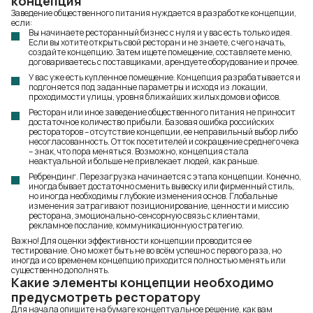
концепция
Заведение общественного питания нуждается в разработке концепции,
если:
Вы начинаете ресторанный бизнес с нуля и у вас есть только идея.
Если
вы хотите открыть свой ресторан и не знаете, с чего начать
,
создайте концепцию. Затем ищете помещение, составляете меню,
договариваетесь с поставщиками, арендуете оборудование и прочее.
У вас уже есть купленное помещение. Концепция разрабатывается и
подгоняется под заданные параметры и исходя из локации,
проходимости улицы, уровня ближайших жилых домов и офисов.
Ресторан или иное заведение общественного питания не приносит
достаточное количество прибыли. Базовая ошибка российских
рестораторов – отсутствие концепции, ее неправильный выбор либо
несогласованность. Отток посетителей и сокращение среднего чека
– знак, что пора меняться. Возможно, концепция стала
неактуальной и больше не привлекает людей, как раньше.
Ребрендинг. Перезагрузка начинается с этапа концепции. Конечно,
иногда бывает достаточно сменить вывеску или фирменный стиль,
но иногда необходимы глубокие изменения основ. Глобальные
изменения затрагивают позиционирование, ценности и миссию
ресторана, эмоционально-сенсорную связь с клиентами,
рекламное послание, коммуникационную стратегию.
Важно! Для оценки эффективности
концепции
проводится ее
тестирование. Оно может быть не во всём успешно с первого раза, но
иногда и со временем концепцию приходится полностью менять или
существенно дополнять.
Какие элементы концепции необходимо
предусмотреть ресторатору
Для начала опишите на бумаге концептуальное решение, как вам