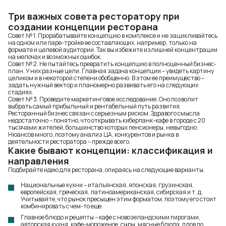
Три важных совета ресторатору при
создании концепции ресторана
Совет № 1. Прорабатывайте концепцию в комплексе и не зацикливайтесь
на одном или паре-тройке ее составляющих, например, только на
формате и целевой аудитории. Так вы избежите излишней концентрации
на мелочах и возможных ошибок.
Совет № 2. Не пытайтесь превратить концепцию в полноценный бизнес-
план. У них разные цели. Главная задача концепции – увидеть картину
целиком и в некоторой степени обобщенно. В этом ее преимущество –
задать нужный вектор и планомерно развивать его на следующих
стадиях.
Совет № 3. Проведите маркетинговое исследование. Оно позволит
выбрать самый прибыльный и рентабельный путь развития.
Ресторанный бизнес связан с серьезным риском. Здравого смысла
недостаточно – понятно, что открывать киберпанк-кафе в городе с 20
тысячами жителей, большинство которых пенсионеры, невыгодно.
Нюансов много, поэтому анализ ЦА, конкурентов и рынка в
деятельности ресторатора – прежде всего.
Какие бывают концепции: классификация и
направления
Подбирайте идею для ресторана, опираясь на следующие варианты.
Национальные кухни – итальянская, японская, грузинская,
европейская, греческая, латиноамериканская, сибирская и т. д.
Учитывайте, что рынок пресыщен этим форматом, поэтому его стоит
комбинировать с чем-то еще.
Главное блюдо и рецепты – кафе с новозеландскими пирогами,
авторская кухня, кафе-мороженое, сыры, мясные блюда, плов по