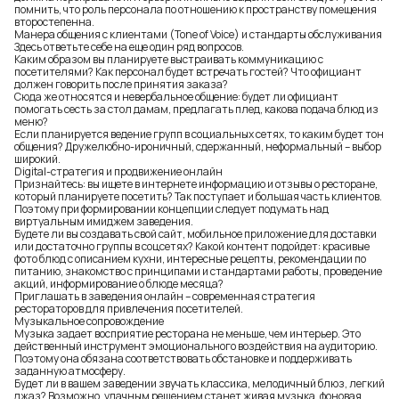
помнить, что роль персонала по отношению к пространству помещения
второстепенна.
Манера общения с клиентами (Tone of Voice) и стандарты обслуживания
Здесь ответьте себе на еще один ряд вопросов.
Каким образом вы планируете выстраивать коммуникацию с
посетителями? Как персонал будет встречать гостей? Что официант
должен говорить после принятия заказа?
Сюда же относятся и невербальное общение: будет ли официант
помогать сесть за стол дамам, предлагать плед, какова подача блюд из
меню?
Если планируется ведение групп в социальных сетях, то каким будет тон
общения? Дружелюбно-ироничный, сдержанный, неформальный – выбор
широкий.
Digital-стратегия и продвижение онлайн
Признайтесь: вы ищете в интернете информацию и отзывы о ресторане,
который планируете посетить? Так поступает и большая часть клиентов.
Поэтому при формировании концепции следует подумать над
виртуальным имиджем заведения.
Будете ли вы создавать свой сайт, мобильное приложение для доставки
или достаточно группы в соцсетях? Какой контент подойдет: красивые
фото блюд с описанием кухни, интересные рецепты, рекомендации по
питанию, знакомство с принципами и стандартами работы, проведение
акций, информирование о блюде месяца?
Приглашать в
заведения
онлайн – современная стратегия
рестораторов
для привлечения посетителей.
Музыкальное сопровождение
Музыка задает восприятие ресторана не меньше, чем интерьер. Это
действенный инструмент эмоционального воздействия на аудиторию.
Поэтому она обязана соответствовать обстановке и поддерживать
заданную атмосферу.
Будет ли в вашем заведении звучать классика, мелодичный блюз, легкий
джаз? Возможно, удачным решением станет живая музыка, фоновая