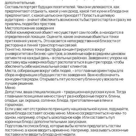
дополнительные.
Составьте портрет будущих посетителей. Чем они увлекаются, как
предпочитают отдыхать, какой у них доход, какой тип кухни и блюда они
предпочитают, с какой целью они приходят? Попасть в целевую
аудиторию – значит обеспечить возможность быстрого старта и сразу же
привлечь людей без простоев.
Местоположение заведения
Любой коммерческий объект не существует сам по себе, а находится в
определенной локации. Оцените, какие значимые объекты и точки
притяжения уже есть. Это касается непосредственной близости от
ресторана и линий транспортных связей.
Понятно, почему точки фастфуда концентрируются вокруг
университетов и бизнес-центров, а семейные кафе в среднем ценовом
сегменте на каждый день – в спальных районах. Заведения с упором на
доставку еды наверняка будут располагаться в центре города, чтобы
обеспечить себе максимальный охват клиентов.
Места, собирающие вокруг себя людей, – это главные ориентиры для
сбора информации о будущих гостях заведения. Важно обозначить
конкурентов рядом. Открывать пятую по счету блинную у вокзала не
лучшее решение.
Меню
Допустим, ваша специализация – традиционная русская кухня. Тогда
главными позициями меню станут разнообразные пироги, блины,
оладьи, щи, окрошка, солянки, блюда, приготовленные в печи и
горшочках.
Если у вас нет отстройки по принципу национальной кухни, подумайте,
какие блюда составят основу меню. Можно сосредоточиться на чем-то
одном, например, открыть шоколадное кафе. Или составить пул
коронных блюд с дополнительными закусками.
Подготовьте список блюд, которые вы бы хотели предлагать гостям
постоянно, а какие вводить временно. Например, заказывать сезонные
поставки или вводить блюдо дня/недели.