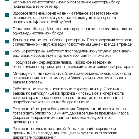
например, самостоятельное приготовление некоторых блюд,
подача еды в темноте и др.
Здоровое питание. Тренд на внимательное и ответственное
отношение к здоровью и укреплению иммунитета породил
популярный формат Healthy Food.
Только одно блюдо. Моноконцепт предполагает специализацию на
одном-единственном блюде.
Демократичные цены. Casual-рестораны. Просто хороший ресторан
с качественной и вкусной едой по доступным ценам всегда в тренде.
Pop-Up рестораны. Работают по определенному случаю: фестивали,
выставки, массовые культурные мероприятия, ярмарки.
Продуктовые и фермерские лавки. Гибридное заведение,
объединяющее торговые ряды, шведский стол и привычный ресторан.
Минимум личных контактов. Электронное меню и чеки, киоски для
ознакомления с внешним видом блюд кухни, самостоятельного
заказа и оплаты.
Собственные пекарни, коптильни, сыроварни и т. д. Свои мини-
заводы по выпуску пищевой продукции повышают экспертность
ресторатора в глазах клиентов, вызывают интерес и желание
попробовать эксклюзивные блюда из меню.
Рестораны быстрого обслуживания. Современный посетитель не
готов ждать блюдо по 30 минут, даже в сегменте премиум-класса.
Сокращение времени ожидания – весомое конкурентное
преимущество.
Рестораны только с доставкой. Больше онлайн-сервис, чем
привычный тип заведения. Концентрируется на стратегии
диджитал-продвижения.