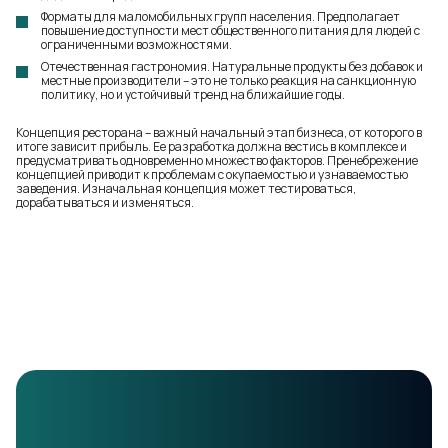
Форматы для маломобильных групп населения. Предполагает
повышение доступности мест общественного питания для людей с
ограниченными возможностями.
Отечественная гастрономия. Натуральные продукты без добавок и
местные производители – это не только реакция на санкционную
политику, но и устойчивый тренд на ближайшие годы.
Концепция ресторана – важный начальный этап бизнеса, от которого в
итоге зависит прибыль. Ее разработка должна вестись в комплексе и
предусматривать одновременно множество факторов. Пренебрежение
концепцией приводит к проблемам с окупаемостью и узнаваемостью
заведения. Изначальная концепция может тестироваться,
дорабатываться и изменяться.