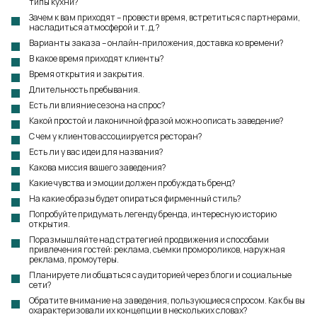
типы кухни?
Зачем к вам приходят – провести время, встретиться с партнерами,
насладиться атмосферой и т. д.?
Варианты заказа – онлайн-приложения, доставка ко времени?
В какое время приходят клиенты?
Время открытия и закрытия.
Длительность пребывания.
Есть ли влияние сезона на спрос?
Какой простой и лаконичной фразой можно описать заведение?
С чем у клиентов ассоциируется ресторан?
Есть ли у вас идеи для названия?
Какова миссия вашего заведения?
Какие чувства и эмоции должен пробуждать бренд?
На какие образы будет опираться фирменный стиль?
Попробуйте придумать легенду бренда, интересную историю
открытия.
Поразмышляйте над стратегией продвижения и способами
привлечения гостей: реклама, съемки промороликов, наружная
реклама, промоутеры.
Планируете ли общаться с аудиторией через блоги и социальные
сети?
Обратите внимание на заведения, пользующиеся спросом. Как бы вы
охарактеризовали их концепции в нескольких словах?