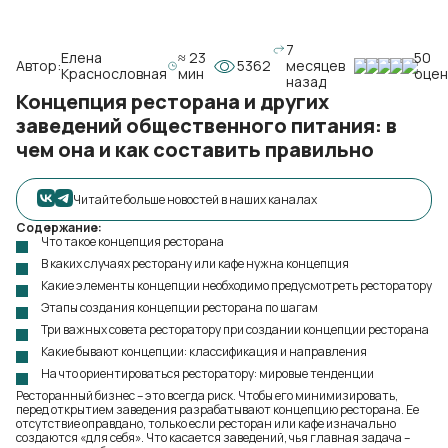
7
Елена
≈ 23
50
Автор:
5362
месяцев
Краснословная
мин
оцен
назад
Концепция ресторана и других
заведений общественного питания: в
чем она и как составить правильно
Читайте больше новостей в наших каналах
Содержание:
Что такое концепция ресторана
В каких случаях ресторану или кафе нужна концепция
Какие элементы концепции необходимо предусмотреть ресторатору
Этапы создания концепции ресторана по шагам
Три важных совета ресторатору при создании концепции ресторана
Какие бывают концепции: классификация и направления
На что ориентироваться ресторатору: мировые тенденции
Ресторанный бизнес – это всегда риск. Чтобы его минимизировать,
перед открытием заведения разрабатывают концепцию ресторана. Ее
отсутствие оправдано, только если ресторан или кафе изначально
создаются «для себя». Что касается заведений, чья главная задача –