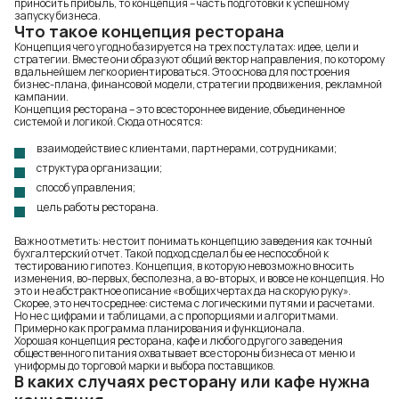
приносить прибыль, то концепция – часть подготовки к успешному
запуску бизнеса.
Что такое концепция ресторана
Концепция чего угодно базируется на трех постулатах: идее, цели и
стратегии. Вместе они образуют общий вектор направления, по которому
в дальнейшем легко ориентироваться. Это основа для построения
бизнес-плана, финансовой модели, стратегии продвижения, рекламной
кампании.
Концепция ресторана – это всестороннее видение, объединенное
системой и логикой. Сюда относятся:
взаимодействие с клиентами, партнерами, сотрудниками;
структура организации;
способ управления;
цель работы ресторана
.
Важно отметить: не стоит понимать концепцию заведения как точный
бухгалтерский отчет. Такой подход сделал бы ее неспособной к
тестированию гипотез. Концепция, в которую невозможно вносить
изменения, во-первых, бесполезна, а во-вторых, и вовсе не концепция. Но
это и не абстрактное описание «в общих чертах да на скорую руку».
Скорее, это нечто среднее: система с логическими путями и расчетами.
Но не с цифрами и таблицами, а с пропорциями и алгоритмами.
Примерно как программа планирования и функционала.
Хорошая концепция ресторана, кафе и любого другого заведения
общественного питания охватывает все стороны бизнеса от меню и
униформы до торговой марки и выбора поставщиков.
В каких случаях ресторану или кафе нужна