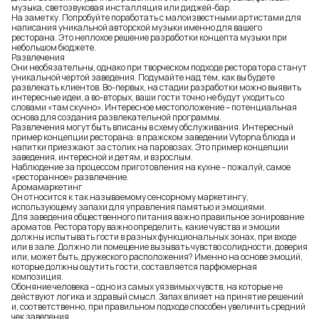
музыка, светозвуковая инсталляция или диджей-бар.
На заметку. Попробуйте поработать с малоизвестными артистами для
написания уникальной авторской музыки именно для вашего
ресторана
. Это неплохое решение разработки концепта музыки при
небольшом бюджете.
Развлечения
Они необязательны, однако при творческом подходе ресторатора станут
уникальной чертой заведения. Подумайте над тем, как вы будете
развлекать клиентов. Во-первых, на стадии разработки можно выявить
интересные идеи, а во-вторых, ваши гости точно не будут уходить со
словами «там скучно». Интересное местоположение – потенциальная
основа для создания развлекательной программы.
Развлечения могут быть вписаны в схему обслуживания. Интересный
пример концепции ресторана: в пражском заведении Vytopna блюда и
напитки приезжают за столик на паровозах. Это пример концепции
заведения, интересной и детям, и взрослым.
Наблюдение за процессом приготовления на
кухне
– пожалуй, самое
«ресторанное» развлечение.
Аромамаркетинг
Он относится к так называемому сенсорному маркетингу,
использующему запахи для управления памятью и эмоциями.
Для заведения общественного питания важно правильное зонирование
ароматов. Ресторатору важно определить, какие чувства и эмоции
должны испытывать гости в разных функциональных зонах, при входе
или в зале. Должно ли помещение вызывать чувство солидности, доверия
или, может быть, дружеского расположения? Именно на основе эмоций,
которые должны ощутить гости, составляется парфюмерная
композиция.
Обоняние человека – одно из самых уязвимых чувств, на которые не
действуют логика и здравый смысл. Запах влияет на принятие решений
и, соответственно, при правильном подходе способен увеличить средний
чек заведения.