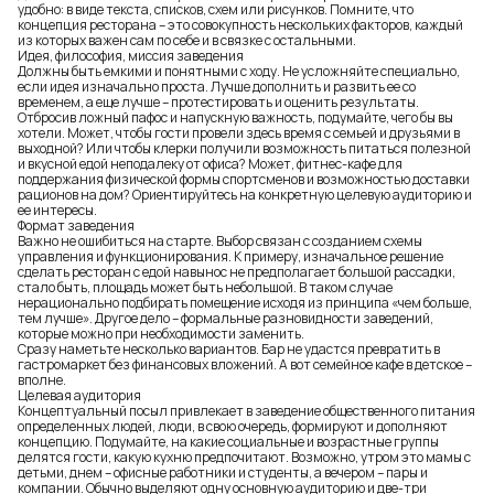
удобно: в виде текста, списков, схем или рисунков. Помните, что
концепция ресторана – это совокупность нескольких факторов, каждый
из которых важен сам по себе и в связке с остальными.
Идея, философия, миссия заведения
Должны быть емкими и понятными с ходу. Не усложняйте специально,
если идея изначально проста. Лучше дополнить и развить ее со
временем, а еще лучше – протестировать и оценить результаты.
Отбросив ложный пафос и напускную важность, подумайте, чего бы вы
хотели. Может, чтобы гости провели здесь время с семьей и друзьями в
выходной? Или чтобы клерки получили возможность питаться полезной
и вкусной едой неподалеку от офиса? Может, фитнес-кафе для
поддержания физической формы спортсменов и возможностью доставки
рационов на дом? Ориентируйтесь на конкретную целевую аудиторию и
ее интересы.
Формат заведения
Важно не ошибиться на старте. Выбор связан с созданием схемы
управления и функционирования. К примеру, изначальное решение
сделать ресторан с едой навынос не предполагает большой рассадки,
стало быть, площадь может быть небольшой. В таком случае
нерационально подбирать помещение исходя из принципа «чем больше,
тем лучше». Другое дело – формальные разновидности заведений,
которые можно при необходимости заменить.
Сразу наметьте несколько вариантов. Бар не удастся превратить в
гастромаркет без финансовых вложений. А вот семейное кафе в детское –
вполне.
Целевая аудитория
Концептуальный посыл привлекает в заведение общественного питания
определенных людей, люди, в свою очередь, формируют и дополняют
концепцию. Подумайте, на какие социальные и возрастные группы
делятся гости, какую кухню предпочитают. Возможно, утром это мамы с
детьми, днем – офисные работники и студенты, а вечером – пары и
компании. Обычно выделяют одну основную аудиторию и две-три