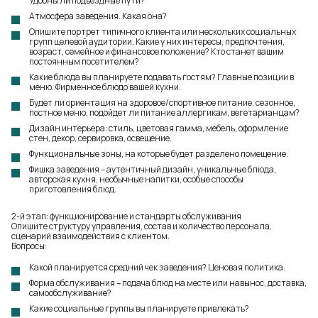
Удобны ли подъездные пути?
Атмосфера заведения. Какая она?
Опишите портрет типичного клиента или нескольких социальных
групп целевой аудитории. Какие у них интересы, предпочтения,
возраст, семейное и финансовое положение? Кто станет вашим
постоянным посетителем?
Какие блюда вы планируете подавать гостям? Главные позиции в
меню. Фирменное блюдо вашей кухни.
Будет ли ориентация на здоровое/спортивное питание, сезонное,
постное меню, подойдет ли питание аллергикам, вегетарианцам?
Дизайн интерьера: стиль, цветовая гамма, мебель, оформление
стен, декор, сервировка, освещение.
Функциональные зоны, на которые будет разделено помещение.
Фишка заведения – аутентичный дизайн, уникальные блюда,
авторская кухня, необычные напитки, особые способы
приготовления блюд.
2-й этап: функционирование и стандарты обслуживания
Опишите структуру управления, состав и количество персонала,
сценарий взаимодействия с клиентом.
Вопросы:
Какой планируется средний чек заведения? Ценовая политика.
Форма обслуживания – подача блюд на месте или навынос, доставка,
самообслуживание?
Какие социальные группы вы планируете привлекать?