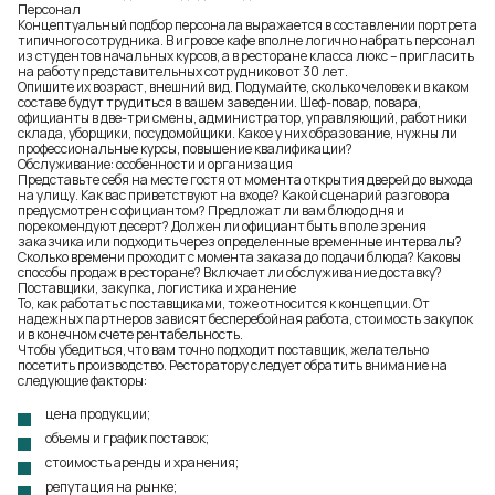
Персонал
Концептуальный подбор персонала выражается в составлении портрета
типичного сотрудника. В игровое кафе вполне логично набрать персонал
из студентов начальных курсов, а в ресторане класса люкс – пригласить
на работу представительных сотрудников от 30 лет.
Опишите их возраст, внешний вид. Подумайте, сколько человек и в каком
составе будут трудиться в вашем заведении. Шеф-повар, повара,
официанты в две-три смены, администратор, управляющий, работники
склада, уборщики, посудомойщики. Какое у них образование, нужны ли
профессиональные курсы, повышение квалификации?
Обслуживание: особенности и организация
Представьте себя на месте гостя от момента открытия дверей до выхода
на улицу. Как вас приветствуют на входе? Какой сценарий разговора
предусмотрен с официантом? Предложат ли вам блюдо дня и
порекомендуют десерт? Должен ли официант быть в поле зрения
заказчика или подходить через определенные временные интервалы?
Сколько времени проходит с момента заказа до подачи блюда?
Каковы
способы продаж в ресторане
? Включает ли обслуживание доставку?
Поставщики, закупка, логистика и хранение
То,
как работать с поставщиками
, тоже относится к концепции. От
надежных партнеров зависят бесперебойная работа, стоимость закупок
и в конечном счете рентабельность.
Чтобы убедиться, что вам точно подходит поставщик, желательно
посетить производство. Ресторатору следует обратить внимание на
следующие факторы:
цена продукции;
объемы и график поставок;
стоимость аренды и хранения;
репутация на рынке;