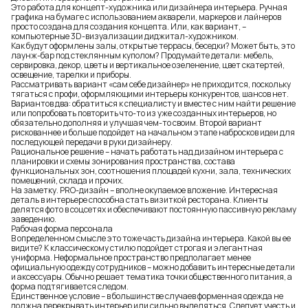
Это работа для концепт-художника или дизайнера интерьера. Ручная
графика на бумаге с использованием акварели, маркеров и лайнеров
просто создана для создания концепта. Или, как вариант, –
компьютерные 3D-визуализации диджитал-художником.
Как будут оформлены залы, открытые террасы, беседки? Может быть, это
лаунж-бар под стеклянным куполом? Продумайте детали: мебель,
сервировка, декор, цветы и вертикальное озеленение, цвет скатертей,
освещение, тарелки и приборы.
Рассматривать вариант «сам себе дизайнер» не приходится, поскольку
тягаться с профи, оформляющими интерьеры конкурентов, шансов нет.
Вариантов два: обратиться к специалисту и вместе с ним найти решение
или попробовать повторить что-то из уже созданных интерьеров, но
обязательно дополняя и улучшая чем-то своим. Второй вариант
рискованнее и больше подойдет на начальном этапе набросков идеи для
последующей передачи в руки дизайнеру.
Рациональное решение – начать работать над дизайном интерьера с
планировки и схемы зонирования пространства, состава
функциональных зон, соотношения площадей кухни, зала, технических
помещений, склада и прочих.
На заметку. PRO-дизайн – вполне окупаемое вложение. Интересная
деталь в
интерьере
способна стать визиткой
ресторана. Клиенты
делятся фото в соцсетях и обеспечивают постоянную пассивную рекламу
заведению
.
Рабочая форма персонала
В определенном смысле это тоже часть дизайна интерьера. Какой вы ее
видите? К классическому стилю подойдет строгая и элегантная
униформа. Неформальное пространство предполагает менее
официальную одежду сотрудников – можно добавить интересные детали
и аксессуары. Обычно решает тематика точки общественного питания, а
форма подтягивается следом.
Единственное условие – в большинстве случаев форменная одежда не
должна перекрывать интерьер или сильно выделяться. Следует учесть и