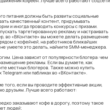
движения кофеен. Лучше всего работают соцсети
го питания должны быть развиты социальные
ывать качественный контент, придумывать
ории и иногда проводить конкурсы с призами.
апускать таргетированную рекламу и настраивать
р, во «ВКонтакте» вы можете делать размещение
рядом с кофейней, на работников ближайших
 не умеете это делать, наймите SMM-менеджера.
гим. Цена зависит от популярности блогера: чем
размещение рекламы. Если вы думаете, как
щите местных блогеров. Также можно купить
 Telegram или пабликах во «ВКонтакте».
 того, если вы проводите эффективные акции,
ю друзьям. Лучше всего работают:
ередко заказывают кофе в дорогу, поэтому такое
ет людей;