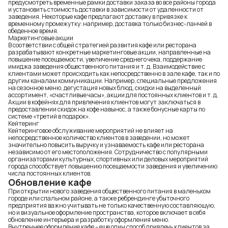
предусмотреть временные рамки доставки заказа во все районы города
и установить стоимость доставки в зависимости от удаленности от
заведения. Некоторые кафе предлагают доставку в привязке к
временному промежутку: например, доставка только бизнес-ланчей в
обеденное время.
Маркетинговые акции
В соответствии с общей стратегией развития кафе или ресторана
разрабатывают конкретные маркетинговые акции, направленные на
повышение посещаемости, увеличение среднего чека, поддержание
имиджа заведения общественного питания и т. д. Взаимодействие с
клиентами может происходить как непосредственно в зале кафе, так и по
другим каналам коммуникации. Например, специальные предложения
на сезонное меню, дегустация новых блюд, скидки на выделенный
ассортимент, «счастливые часы»,
акции для постоянных клиентов
и т. д.
Акции в кофейнях для привлечения клиентов могут заключаться в
предоставлении скидок на кофе навынос, а также бонусные карты по
системе «третий в подарок».
Кейтеринг
Кейтеринговое обслуживание мероприятий не влияет на
непосредственное количество клиентов в заведении, но может
значительно повысить выручку и узнаваемость кафе или ресторана
независимо от его местоположения. Сотрудничество с популярными
организаторами культурных, спортивных или деловых мероприятий
города способствует повышению посещаемости заведения и увеличению
числа постоянных клиентов.
Обновление кафе
При открытии нового заведения общественного питания в маленьком
городе или спальном районе, а также ребрендинге убыточного
предприятия важно учитывать не только качественную составляющую,
но и визуальное оформление пространства, которое включает в себя
обновление интерьера и разработку оформления меню.
Внутреннее оформление кафе – еще один способ привлечь клиентов за