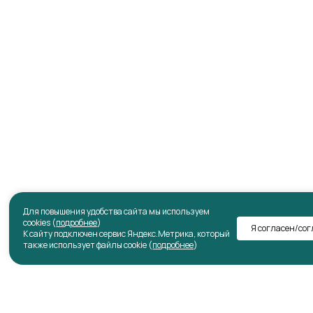
Для повышения удобства сайта мы используем
cookies (
подробнее
)
Я согласен/со
К сайту подключен сервис Яндекс.Метрика, который
также использует файлы cookie (
подробнее
)