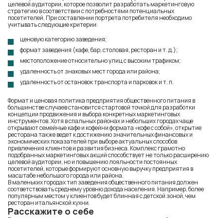
целевой аудитории, которое позволит разработать маркетинговую
стратегию в соответствии с потребностями потенциальных
посетителей. При составлении портрета потребителя необходимо
учитывать следующие критерии:
ценовую категорию заведения;
формат заведения (кафе, бар, столовая, ресторан и т. д.);
местоположение относительно улиц с высоким трафиком;
удаленность от знаковых мест города или района;
удаленность от остановок транспорта и парковок и т. п.
Формат и ценовая политика предприятия общественного питания в
большинстве случаев становится стартовой точкой для разработки
концепции продвижения и выбора конкретных маркетинговых
инструментов. Хотя в спальных районах и небольших городах чаще
открывают семейные кафе и кофейни формата «кофе с собой», открытие
ресторана также ведет к достижению значительных финансовых и
экономических показателей при выборе актуальных способов
привлечения клиентов и развития бизнеса. Комплекс грамотно
подобранных маркетинговых акций способствует не только расширению
целевой аудитории, но и повышению лояльности постоянных
посетителей, которые формируют основную выручку предприятия в
масштабе небольшого города или района.
В маленьких городах тип заведения общественного питания должен
соответствовать среднему уровню дохода населения. Например, более
популярным местом у клиентов будет блинная с детской зоной, чем
ресторан итальянской кухни.
Расскажите о себе