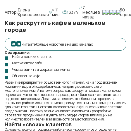
7
Елена
≈ 11
50
Автор:
3374
месяцев
Краснословная
мин
оцен
назад
Как раскрутить кафе в маленьком
городе
Читайте больше новостей в наших каналах
Содержание:
Найти «своих» клиентов
Расскажите о себе
Чем заманить и удержать клиента
Обновление кафе
Развитие предприятий общественного питания, как и продвижение
компании в другой сфере бизнеса, напрямую связано с его
местоположением. А потому вопрос, как раскрутить кафе в маленьком
городе, актуален для повышения доходности бизнеса и его адаптации
под внешние условия. Локация заведения в небольшом городе или
спальном районе может стать как преимуществом и местом притяжения
для клиентов, так и негативно сказаться на финансовых показателях
предприятия. Поэтому важно комплексно подойти к разработке
стратегии продвижения и учитывать ряд факторов, влияющих на
количество посетителей в зависимости от местоположения.
Найти «своих» клиентов
Основа успешного продвижения бизнеса – корректное определение