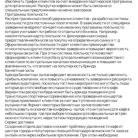
обеспечить трафик клиентов за счет внедрения партнерской программы
для организаций.
Раскрутка кофейни
может быть связана со
специальным предложением на меню завтраков.
Программы лояльности
Распространенный способ удержания клиентов – разработка системы
лояльности для постоянных посетителей. В зависимости от специфики
заведения внедряют конкретную механику программы лояльности,
которая учитывает потребности отдельного бизнеса. Например,
накопительная карта лояльности, фиксированная скидка,
предоставление бонусов за покупку на определенную сумму и т. д.
Оформление карты лояльности дает клиентам преимущества
относительно других посетителей заведения и повышает вероятность
повторных визитов. При этом система лояльности позволяет
сформировать клиентскую базу для дальнейшего взаимодействия с
клиентами по актуальным каналам коммуникации и повышает их
вовлеченность, что влияет на популярность бренда.
Банкетные залы
Аренда банкетных залов кафе дает возможность не только увеличить
прибыль компании, но и повысить узнаваемость заведения и расширить
целевую аудиторию, поскольку гостями мероприятия могут быть люди,
которые до этого вообще не слышали о существовании этого кафе.
Вариантом раскрутки бара может быть аренда помещения для
трансляции спортивных соревнований или проведения концертов,
которые привлекают клиентов за счет выступления конкретных
музыкантов. Формат некоторых банкетных залов позволяет
использовать их в качестве конференц-залов, что актуально для кафе в
небольшом городе, где при выборе площадки для официальных встреч
можно столкнуться с недостатком подходящих помещений.
Сервис доставки
Создание отдела доставки снижает проблему удаленности кафе от
центра города и популярных локаций благодаря возможности заказа
онлайн или через мобильное приложение. При этом необходимо