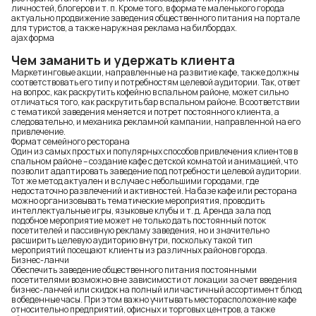
личностей, блогеров и т. п. Кроме того, в формате маленького города
актуально продвижение заведения общественного питания на портале
для туристов, а также наружная реклама на билбордах.
ajax форма
Чем заманить и удержать клиента
Маркетинговые акции, направленные на развитие кафе, также должны
соответствовать его типу и потребностям целевой аудитории. Так, ответ
на вопрос, как раскрутить кофейню в спальном районе, может сильно
отличаться того, как раскрутить бар в спальном районе. В соответствии
с тематикой заведения меняется и потрет постоянного клиента, а
следовательно, и механика рекламной кампании, направленной на его
привлечение.
Формат семейного ресторана
Один из самых простых и популярных способов привлечения клиентов в
спальном районе – создание кафе с детской комнатой и анимацией, что
позволит адаптировать заведение под потребности целевой аудитории.
Тот же метод актуален и в случае с небольшими городами, где
недостаточно развлечений и активностей. На базе кафе или ресторана
можно организовывать тематические мероприятия, проводить
интеллектуальные игры, языковые клубы и т. д. Аренда зала под
подобное мероприятие может не только дать постоянный поток
посетителей и пассивную рекламу заведения, но и значительно
расширить целевую аудиторию внутри, поскольку такой тип
мероприятий посещают клиенты из различных районов города.
Бизнес-ланчи
Обеспечить заведение общественного питания постоянными
посетителями возможно вне зависимости от локации за счет введения
бизнес-ланчей или скидок на полный или частичный ассортимент блюд
в обеденные часы. При этом важно учитывать месторасположение кафе
относительно предприятий, офисных и торговых центров, а также