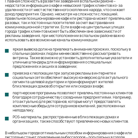
Главная сложность в развитии заведения в спальном районе –
недостаток информации о кафе и невысокий трафик клиентов из-за
удаленности от мест естественного скопления народа, что снижает
доход предприятия. Однако, несмотря на сложности с локацией,
правильное позиционирование кафе или ресторана может привлечь как
разовых, так и постоянных посетителей за счет выстраивания
коммуникационной стратегии. Если в кафе на центральных улицах
города трафик клиентов может быть обеспечен вне зависимости от
рекламы заведения, при местоположении в спальном районе важно
использовать все возможные каналы коммуникации:
яркая вывеска должна привлекать внимание прохожих, поскольку в
спальных районах людям менее свойственно рассматривать
витрины. Также возможно установить дополнительные указатели и
уличные штендеры для информирования о специальных
предложениях и акциях в заведении;
привязка к геолокации при запуске рекламы в интернете и
социальных сетях обеспечит высокую конверсию для актуального
сегмента целевой аудитории и проинформирует жителей
близлежащих домов об открытии или скидках в кафе;
партнерские программы позволяют привлечь постоянных клиентов
благодаря сотрудничеству с соседними предприятиями. Например,
это актуально для ресторанов, которые могут предоставлять
комплексные обеды для сотрудников компаний, расположенных
неподалеку;
POS-материалы, распространенные в близлежащих домах и
организациях, также способствуют привлечению новых клиентов.
В небольшом городе оптимальным способом информирования о кафе или
ресторане станет привлечение амбассадоров – популярных в городе