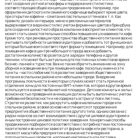
счет создания уютной атмосферы и поддержания стилистики,
соответствующей общей концепции продвижения. Например, при
оформлении детского или семейного кафе чаще выбирают яркие цвета,
при открытии кофейни – сочетания пастельных оттенков и т. п. Как
правило, дизайн интерьера, меню и рекламных материалов
выдерживается в едином стиле с учетом фирменных цветов и брендбука
для создания целостного образа компании в восприятии клиентов, что
может стать самостоятельным способом повышения узнаваемости кафе.
Кроме того, при реновации пространства общественного питания важно
учитывать потребности целевой аудитории и добавлять тот функционал,
который больше всего соответствует формату помещения. Например, для
помещения кафе в центре небольшого города важно добавить
достаточное количество розеток для зарядки телефона и другой
техники, что может быть актуально для постоянных клиентов во время
бизнес-ланчей и туристов. Важно также обратить внимание на зону
уборной и освещение внутри помещения кафе, поскольку именно эти
пункты – часто слабое место в развитии заведений общественного
питания в спальном районе или небольшом городе. Внедрение
программы лояльности в некоторых случаях может стать причиной
отделения зоны для постоянных ВИП-клиентов, которая в другое время
используется в качестве банкетной площадки. Детские комнаты и залы с
возможностью проведения анимации должны быть выполнены с учетом
требований безопасности и не содержать острых углов и лестниц.
Стратегия развития, как раскрутить кафе в маленьком городе
или
спальном районе, в своей основе не отличается от продвижения
предприятия общественного питания другого типа, однако связана с
рядом нюансов за счет взаимодействия с другой целевой аудиторией и
иным построении ценовой политики заведения. Конкретные способы
продвижения подбираются в соответствии с потребностями постоянных
посетителей и во многом зависят от формата кафе или ресторана, а
также от масштаба предприятия и возможности внедрения
дополнительных сервисов, например кейтеринга или доставки.