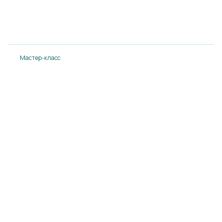
14.08.2024
Подробнее
Мастер-класс
Мастер-класс в Понтос-плаза
14.08.2024
Подробнее