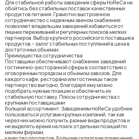
Для стабильной работы заведения сферы HoReCa не
обойтись без стабильных поставок качественных
продуктов питания. Грамотно выстроенное
сотрудничество с надежным звеном снабжения
позволяет владельцам заведений избавиться от
лишних переживаний и регулярных поисков мелких
партнеров. Выбор крупного российского поставщика
продуктов – залог стабильных поступлений в цеха в
достаточных объемах.
Преимущества сотрудничества
Поставщики обеспечивают снабжение заведений
гостинично-ресторанной сферы в соответствии с
оговоренным порядком и объемом завозов. Для
каждого кафе, ресторана или гостиницы такое
партнерство выгодно, благодаря ему можно
подобрать нужные позиции и обеспечить их
стабильную поставку. Плюсы сотрудничества с
крупными поставщицами:
большой ассортимент. Заведениям HoReCa удобнее
пользоваться услугами крупных компаний, так как
через них можно получить разные виды продуктов и
не выделять время на поиск отдельных позиций по
мелким фирмам;
качество продуктов. Большие складские помещения,