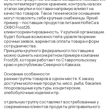
мультитемпературное хранение, контроль на всех
этапах закупки и поставки напрямую влияют на
качество товаров. Такое техническое оснащение
могут позволить себе крупные снабженцы. Яркий
пример –
поставщик продуктов питания HoReCa в
СКФО
Frost26;
клиентоориентированность. У крупной организации
будет больше возможностей в удовлетворении
срочных заявок, вариантов оплаты товара и форм
сотрудничества.
Принципы крупного федерального поставщика
можно оценить на конкретном примере компании
Frost26, которая работает по Ставропольскому
краю и республикам Северного Кавказа.
Основные особенности:
разные группы товаров в одном месте. К заказу
доступны
молочные продукты
, мясо, рыба, бакалея,
плодоовощные культуры, кондитерские,
хлебобулочные изделия и пр.
отдельную группу составляют востребованные у
современных клиентов продукты для правильного