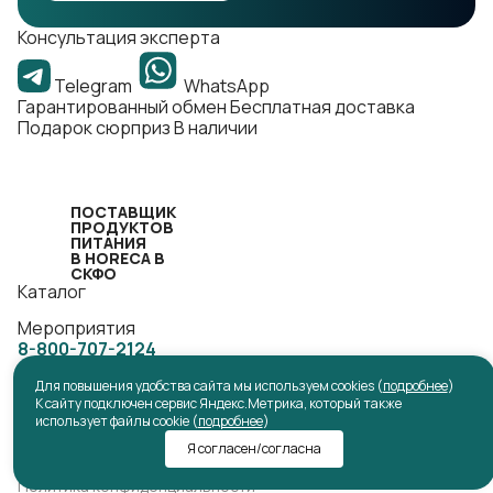
Консультация эксперта
Telegram
WhatsApp
Гарантированный обмен
Бесплатная доставка
Подарок сюрприз
В наличии
ПОСТАВЩИК
ПРОДУКТОВ
ПИТАНИЯ
В HORECA В
СКФО
Каталог
Мероприятия
8-800-707-2124
chernyaevaalena@frost26.ru
Для повышения удобства сайта мы используем cookies (
подробнее
)
г. Ставрополь, ул. Заводская, д.11
К сайту подключен сервис Яндекс.Метрика, который также
использует файлы cookie (
подробнее
)
Я согласен/согласна
Политика конфиденциальности