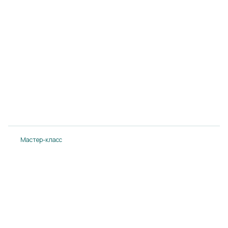
Мастер-класс от ДонФудс с Вячеславом
Шибаловым
14.08.2024
Подробнее
Мастер-класс