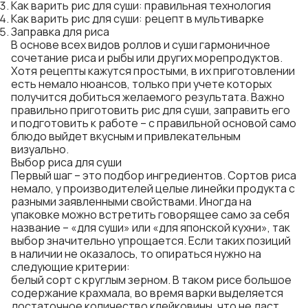
Как варить рис для суши: правильная технология
Как варить рис для суши: рецепт в мультиварке
Заправка для риса
В основе всех видов роллов и суши гармоничное
сочетание риса и рыбы или других морепродуктов.
Хотя рецепты кажутся простыми, в их приготовлении
есть немало нюансов, только при учете которых
получится добиться желаемого результата. Важно
правильно приготовить рис для суши, заправить его
и подготовить к работе – с правильной основой само
блюдо выйдет вкусным и привлекательным
визуально.
Выбор риса для суши
Первый шаг – это подбор ингредиентов. Сортов риса
немало, у производителей целые линейки продукта с
разными заявленными свойствами. Иногда на
упаковке можно встретить говорящее само за себя
название – «для суши» или «для японской кухни», так
выбор значительно упрощается. Если таких позиций
в наличии не оказалось, то опираться нужно на
следующие критерии:
белый сорт с круглым зерном. В таком рисе большое
содержание крахмала, во время варки выделяется
достаточное количество клейковины, что не даст