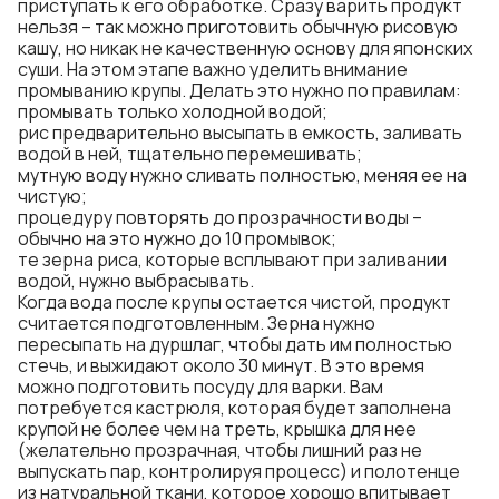
приступать к его обработке. Сразу варить продукт
нельзя – так можно приготовить обычную рисовую
кашу, но никак не качественную основу для японских
суши. На этом этапе важно уделить внимание
промыванию крупы. Делать это нужно по правилам:
промывать только холодной водой;
рис предварительно высыпать в емкость, заливать
водой в ней, тщательно перемешивать;
мутную воду нужно сливать полностью, меняя ее на
чистую;
процедуру повторять до прозрачности воды –
обычно на это нужно до 10 промывок;
те зерна риса, которые всплывают при заливании
водой, нужно выбрасывать.
Когда вода после крупы остается чистой, продукт
считается подготовленным. Зерна нужно
пересыпать на дуршлаг, чтобы дать им полностью
стечь, и выжидают около 30 минут. В это время
можно подготовить посуду для варки. Вам
потребуется кастрюля, которая будет заполнена
крупой не более чем на треть, крышка для нее
(желательно прозрачная, чтобы лишний раз не
выпускать пар, контролируя процесс) и полотенце
из натуральной ткани, которое хорошо впитывает