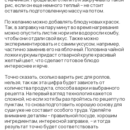
рис, если он еще немного теплый – не стоит
оставлять подготовленную массу на потом.
По желанию можно добавлять блюду новых красок.
Так, в заправку на пару минут во время нагревания
можно опустить листик нори или водоросли комбу,
чтобы они отдали свой вкус. Также можно
экспериментировать и с самим уксусом, например,
частично заменив его на яблочный. Половина чайной
ложки куркумы придаст отварной крупе красивый
желтый цвет, что сделает готовое блюдо
интереснее и ярче.
Точно сказать, сколько варить рис для роллов,
нельзя, так как эта цифра будет зависеть от
количества продукта, способа варки и выбранного
рецепта. На первый взгляд технология кажется
сложной, но если хотя бы раз пройтись по рецепту по
пунктам, то снова подготовить хорошую основу для
суши уже не составит особого труда. Уделяйте
внимание деталям – правильной посуде, хорошим
ингредиентам, интересной заправке, – и тогда
результат точно будет соответствовать