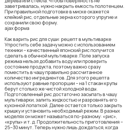
дерева или стекла. Чтобы поверхность не
заветривалась, нужно накрыть емкость полотенцем.
При правильной подготовке в миске окажется
клейкий рис, отдельные зерна которого упругие и
сохранили свою форму.
ajax форма
Как варить рис для суши: рецепт в мультиварке
Упростить себе задачу можно с использованием
техники – качественный японский рис получится
сделать в обычной мультиварке. Поле запуска
режима нельзя добавить воду или проверить
состояние продукта, поэтому важно сразу
поместить в чашу правильно рассчитанное
количество ингредиентов. Для этого рецепта
используют равные пропорции – на 1 стакан крупы
берут столько же чистой холодной воды.
Подготовленный рис достаточно засыпать в чашу
мультиварки, залить жидкостью и разровнять его
кухонной лопаткой. Далее остается только закрыть
крышку и установить необходимый режим. В разных
моделях он может называться по-разному: «рис»,
«крупы» и т. д. Продолжительность приготовления –
25–30 минут. Теперь нужно лишь дождаться, когда