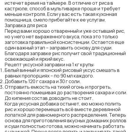
истечет время на таймере. В отличие от риса в
кастрюле, способ в мультиварке проще и требует
меньше контроля. Если у вас есть такая кухонная
помощница, смело прибегайте к ее услугам.
Заправка для риса
Перед вами хорошо отваренный и уже остывший рис,
но у него нет выраженного вкуса, пока это только
заготовка правильной консистенции. Остается еще
один важный этап – заправить основу для суши.
Благодаря заправке рис получит свой традиционный
освежающий и яркий вкус.
Рецепт уксусной заправки на 1 кг крупы:
Белый винный и японский рисовый уксус смешать в
равных пропорциях – по 90 мл каждого.
Добавить 120 г сахара и 30 г соли.
Отправить емкость на тихий огонь и прогреть,
постоянно помешивая до растворения сахара и соли.
До кипения состав доводить не стоит.
Когда уксусная добавка остынет, ею можно полить
рис и хорошо перемешать всё вместе деревянной
лопаткой для равномерного распределения. Теперь
основа для приготовления вкусных домашних роллов
и суши полностью готова, можно начинать работать
с начинкой. Проще всего лепить и закручивать такой