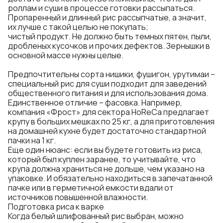
роллам и суши в процессе готовки рассыпаться.
Пропаренный и длинный рис рассыпчатые, а значит,
их лучше с такой целью не покупать;
чистый продукт. Не должно быть темных пятен, пыли,
дробленых кусочков и прочих дефектов. Зернышки в
основной массе нужны целые.
Предпочтительны сорта нишики, фушигон, урутимаи –
специальный рис для суши подходит для заведений
общественного питания и для использования дома.
Единственное отличие – фасовка. Например,
компания «Фрост» для сектора HoReCa предлагает
крупу в больших
мешках по 25 кг
, а для приготовления
на домашней кухне будет достаточно стандартной
пачки на 1 кг.
Еще один нюанс: если вы будете готовить из риса,
который был куплен заранее, то учитывайте, что
крупа должна храниться не дольше, чем указано на
упаковке. И обязательно находиться в запечатанной
пачке или в герметичной емкости вдали от
источников повышенной влажности.
Подготовка риса к варке
Когда белый шлифованный рис выбран, можно