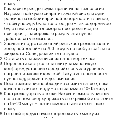
влагу.
Как варить рис для суши: правильная технология
На домашней кухне сварить вкусный рис для суши
реально на любой варочной поверхности, главное,
чтобы у посуды было толстое дно – так содержимое
будет плавно и равномерно прогреваться, не
пригорая. Для хорошего результата нужно
действовать пошагово:
Засыпать подготовленный рис в кастрюлю и залить
холодной водой – на 700 г крупы потребуется 1 литр
жидкости. Соль добавлять не нужно.
Оставить для замачивания на четверть часа.
Перенести кастрюлю на плиту на маленькую
конфорку, установив средний огонь или уровень
нагрева, и закрыть крышкой. Такую интенсивность
нужно поддерживать до закипания.
После закипания необходимо снизить нагрев, пока
крупа не впитает воду – этап занимает 10–15 минут.
Кастрюлю убрать с печки. Накрыть емкость чистым
полотенцем, сверху прижать его крышкой и оставить
на 15–20 минут – ткань поможет впитать лишнюю
влагу.
Готовый продукт нужно переложить в миску из