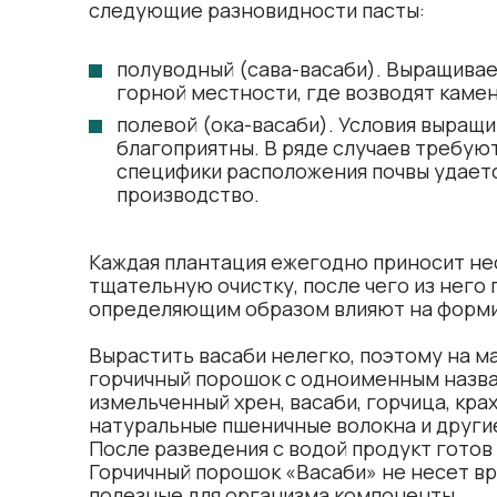
следующие разновидности пасты:
полуводный (сава-васаби). Выращивае
горной местности, где возводят каме
полевой (ока-васаби). Условия выращи
благоприятны. В ряде случаев требую
специфики расположения почвы удаетс
производство.
Каждая плантация ежегодно приносит нес
тщательную очистку, после чего из него
определяющим образом влияют на форми
Вырастить васаби нелегко, поэтому на 
горчичный порошок с одноименным назван
измельченный хрен, васаби, горчица, кра
натуральные пшеничные волокна и другие
После разведения с водой продукт готов 
Горчичный порошок «Васаби» не несет вре
полезные для организма компоненты.