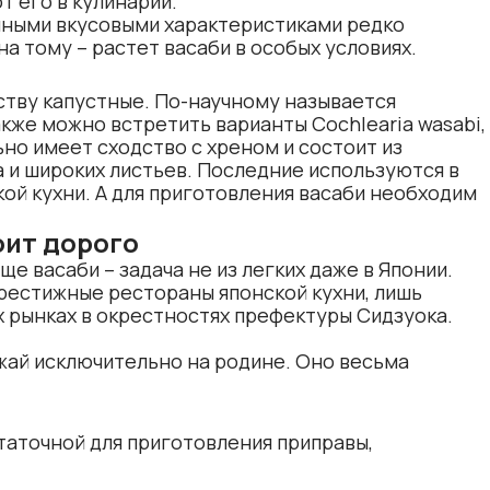
т его в кулинарии.
ичными вкусовыми характеристиками редко
а тому – растет васаби в особых условиях.
ству капустные. По-научному называется
акже можно встретить варианты Cochlearia wasabi,
ьно имеет сходство с хреном и состоит из
 и широких листьев. Последние используются в
кой кухни. А для приготовления васаби необходим
оит дорого
 васаби – задача не из легких даже в Японии.
рестижные рестораны японской кухни, лишь
х рынках в окрестностях префектуры Сидзуока.
жай исключительно на родине. Оно весьма
таточной для приготовления приправы,