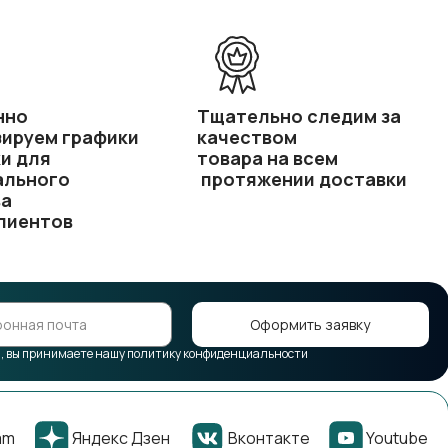
нно
Тщательно следим за
ируем графики
качеством
и для
товара на всем
ального
протяжении доставки
ва
лиентов
Оформить заявку
 вы принимаете нашу политику конфиденциальности
am
Яндекс Дзен
Вконтакте
Youtube