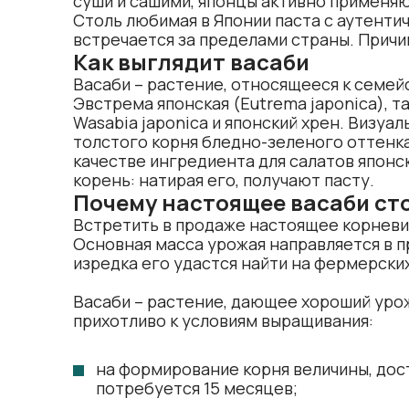
суши и сашими, японцы активно применяю
Столь любимая в Японии паста с аутент
встречается за пределами страны. Причин
Как выглядит васаби
Васаби – растение, относящееся к семей
Эвстрема японская (Eutrema japonica), т
Wasabia japonica и японский хрен. Визуал
толстого корня бледно-зеленого оттенка
качестве ингредиента для салатов японс
корень: натирая его, получают пасту.
Почему настоящее васаби ст
Встретить в продаже настоящее корневище
Основная масса урожая направляется в п
изредка его удастся найти на фермерски
Васаби – растение, дающее хороший уро
прихотливо к условиям выращивания:
на формирование корня величины, дос
потребуется 15 месяцев;