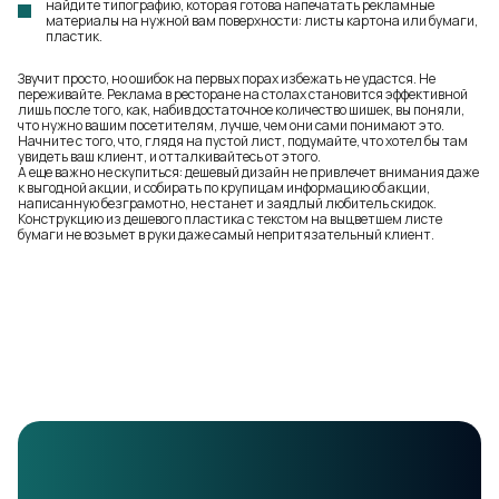
найдите типографию, которая готова напечатать рекламные
материалы на нужной вам поверхности: листы картона или бумаги,
пластик.
Звучит просто, но ошибок на первых порах избежать не удастся. Не
переживайте. Реклама в ресторане на столах становится эффективной
лишь после того, как, набив достаточное количество шишек, вы поняли,
что нужно вашим посетителям, лучше, чем они сами понимают это.
Начните с того, что, глядя на пустой лист, подумайте, что хотел бы там
увидеть ваш клиент, и отталкивайтесь от этого.
А еще важно не скупиться: дешевый дизайн не привлечет внимания даже
к выгодной акции, и собирать по крупицам информацию об акции,
написанную безграмотно, не станет и заядлый любитель скидок.
Конструкцию из дешевого пластика с текстом на выцветшем листе
бумаги не возьмет в руки даже самый непритязательный клиент.