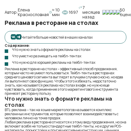
7
Елена
≈ 10
50
Автор:
1697
месяцев
Краснословная
мин
оцен
назад
Реклама в ресторане на столах
Читайте больше новостей в наших каналах
Содержание:
Что нужно знать о формате рекламы на столах
Что уместно размещать на тейбл-тентах
Что нужно для хорошей рекламы на тейбл-тентах
Реклама в ресторане на столах – эффективный способ продвижения,
которым часто не умеют пользоваться. Тейбл-тенты в ресторанах
среднего ценового сегмента выглядят в лучшем случае сносно, но едва
ли выполняют свою функцию. Чтобы этого избежать, недостаточно
знать, как называется реклама на столах в кафе, но нужно еще
чувствовать, когда применение этого маркетингового инструмента
принесет ресторану пользу.
Что нужно знать о формате рекламы на
столах
BTL-реклама – так на языке маркетологов называется комплекс
рекламных инструментов, которые позволяют взаимодействовать с
человеком лично на точке продаж.
Любая реклама в ресторане относится к этому виду продвижения, но она
включает в себя не только стандартные тейбл-тенты, но и другие POS-
материалы: промостойки и другие массивные конструкции, ценники,