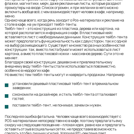
флажки, магнитики, мерч, даже рекламные листы, которые раздают
промоутеры на входе. Список огромен, и при желании в него можно
включить вообще всё, с чем взаимодействует человек в кафе, например,
меню.
Однако чаще всего, когда речь заходит о Pos-материалах и рекламе на
столе в кафе, на ум приходят тейбл-тенты.
Тейбл-тент – это конструкция из пластика, дерева или картона, на
которой располагается информация о кафе. В пластиковый кейс
вставляется лист с необходимыми данными. Конструкция тейбл-тента
может предполагать функциональность как с двух сторон, так и с одной
на выбор размещающего. Существует множество разных особенностей
конструкции: так, вместо листа бумаги может использоваться лист
картона, а вместо пластиковой ножки – массивное дерево. Сути это не
меняет.
Благодаря своей конструкции, дешевизне и привлекательному
внешнему виду тейбл-тенты стали использоваться повсеместно,
особенно в недорогих кафе.
Но вместе с тем тейбл-тенты могут и навредить продажам. Например:
установили дешевый пластиковый тейбл-тент в премиальном
заведении;
сэкономили на дизайнере, и стиль тейбл-тента отталкивает
гостей;
поставили тейбл-тент, не понимая, зачем он нужен.
Последняя ошибка фатальна. Человек чаще всего взаимодействует с
POS-материалами непосредственно в кафе, поэтому предлагать ему
скидку на следующее посещение – плохая идея, равно как и предлагать
оставить отзыв в социальных сетях, не предоставив возможность
сделать это без лишних усилий. Хорошая BTL-реклама дает