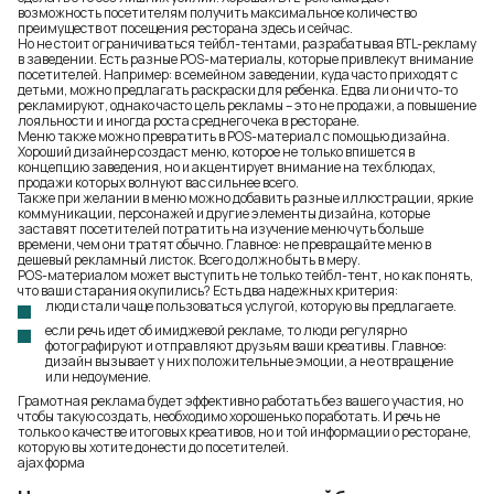
возможность посетителям получить максимальное количество
преимуществ от посещения ресторана здесь и сейчас.
Но не стоит ограничиваться тейбл-тентами, разрабатывая BTL-рекламу
в заведении. Есть разные POS-материалы, которые привлекут внимание
посетителей. Например: в семейном заведении, куда часто приходят с
детьми, можно предлагать раскраски для ребенка. Едва ли они что-то
рекламируют, однако часто цель рекламы – это не продажи, а повышение
лояльности и иногда роста среднего чека в ресторане.
Меню также можно превратить в POS-материал с помощью дизайна.
Хороший дизайнер создаст меню, которое не только впишется в
концепцию заведения, но и акцентирует внимание на тех блюдах,
продажи которых волнуют вас сильнее всего.
Также при желании в меню можно добавить разные иллюстрации, яркие
коммуникации, персонажей и другие элементы дизайна, которые
заставят посетителей потратить на изучение меню чуть больше
времени, чем они тратят обычно. Главное: не превращайте меню в
дешевый рекламный листок. Всего должно быть в меру.
POS-материалом может выступить не только тейбл-тент, но как понять,
что ваши старания окупились? Есть два надежных критерия:
люди стали чаще пользоваться услугой, которую вы предлагаете.
если речь идет об имиджевой рекламе, то люди регулярно
фотографируют и отправляют друзьям ваши креативы. Главное:
дизайн вызывает у них положительные эмоции, а не отвращение
или недоумение.
Грамотная реклама будет эффективно работать без вашего участия, но
чтобы такую создать, необходимо хорошенько поработать. И речь не
только о качестве итоговых креативов, но и той информации о ресторане,
которую вы хотите донести до посетителей.
ajax форма