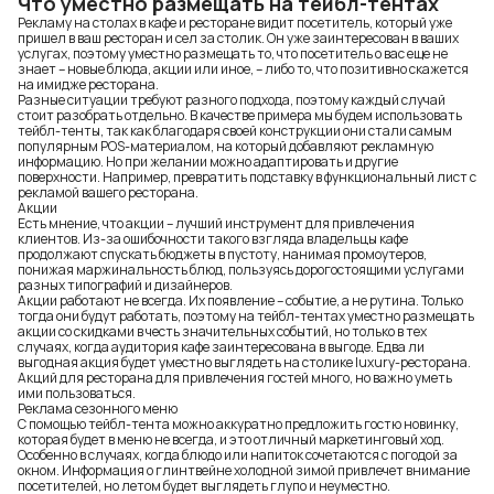
Что уместно размещать на тейбл-тентах
Рекламу на столах в кафе и ресторане видит посетитель, который уже
пришел в ваш ресторан и сел за столик. Он уже заинтересован в ваших
услугах, поэтому уместно размещать то, что посетитель о вас еще не
знает – новые блюда, акции или иное, – либо то, что позитивно скажется
на имидже ресторана.
Разные ситуации требуют разного подхода, поэтому каждый случай
стоит разобрать отдельно. В качестве примера мы будем использовать
тейбл-тенты, так как благодаря своей конструкции они стали самым
популярным POS-материалом, на который добавляют рекламную
информацию. Но при желании можно адаптировать и другие
поверхности. Например, превратить подставку в функциональный лист с
рекламой вашего ресторана.
Акции
Есть мнение, что акции – лучший инструмент для привлечения
клиентов. Из-за ошибочности такого взгляда владельцы кафе
продолжают спускать бюджеты в пустоту, нанимая промоутеров,
понижая маржинальность блюд, пользуясь дорогостоящими услугами
разных типографий и дизайнеров.
Акции работают не всегда. Их появление – событие, а не рутина. Только
тогда они будут работать, поэтому на тейбл-тентах уместно размещать
акции со скидками в честь значительных событий, но только в тех
случаях, когда аудитория кафе заинтересована в выгоде. Едва ли
выгодная акция будет уместно выглядеть на столике luxury-ресторана.
Акций для ресторана для привлечения гостей много, но важно уметь
ими пользоваться.
Реклама сезонного меню
С помощью тейбл-тента можно аккуратно предложить гостю новинку,
которая будет в меню не всегда, и это отличный маркетинговый ход.
Особенно в случаях, когда блюдо или напиток сочетаются с погодой за
окном. Информация о глинтвейне холодной зимой привлечет внимание
посетителей, но летом будет выглядеть глупо и неуместно.