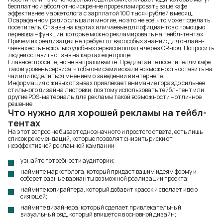
бесплатно и абсолютно искренне прорекламировать ваше кафе
эффективнее маркетолога с зарплатой 100 тысяч рублей в месяц.
О сарафанном радио слышали многие, но это не всё, что может сделать
посетитель. Отзывы на картах или чаевые для официантов с помощью
перевода – функции, которые можно рекламировать на тейбл-тентах.
Причем их реализация не требует от вас особых знаний: для онлайн-
чаевых есть несколько удобных сервисов оплаты через QR-код. Попросить
людей оставить отзыв на картах еще проще.
Главное: просите, но не выпрашивайте. Предлагайте посетителям кафе
такой уровень сервиса, чтобы они сами искали возможность оставить на
чай или поделиться мнением о заведении в интернете.
Информация о живых отзывах привлекает внимание гораздо сильнее
стильного дизайна листовки, поэтому использовать тейбл-тент или
другие POS-материалы для рекламы такой возможности – отличное
решение.
Что нужно для хорошей рекламы на тейбл-
тентах
На этот вопрос не бывает однозначного и простого ответа, есть лишь
список рекомендаций, которые позволят снизить риски от
неэффективной рекламной кампании:
узнайте потребности аудитории;
наймите маркетолога, который придаст вашим идеям форму и
соберет разные варианты возможной реализации проекта;
наймите копирайтера, который добавит красок и сделает идею
сияющей;
наймите дизайнера, который сделает привлекательный
визуальный ряд, который впишется в основной дизайн;