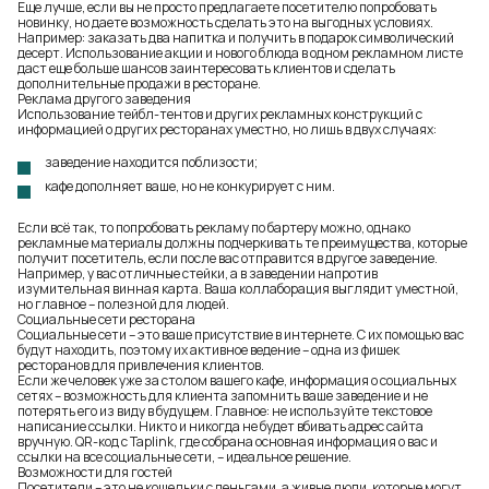
Еще лучше, если вы не просто предлагаете посетителю попробовать
новинку, но даете возможность сделать это на выгодных условиях.
Например: заказать два напитка и получить в подарок символический
десерт. Использование акции и нового блюда в одном рекламном листе
даст еще больше шансов заинтересовать клиентов и сделать
дополнительные продажи в ресторане.
Реклама другого заведения
Использование тейбл-тентов и других рекламных конструкций с
информацией о других ресторанах уместно, но лишь в двух случаях:
заведение находится поблизости;
кафе дополняет ваше, но не конкурирует с ним.
Если всё так, то попробовать рекламу по бартеру можно, однако
рекламные материалы должны подчеркивать те преимущества, которые
получит посетитель, если после вас отправится в другое заведение.
Например, у вас отличные стейки, а в заведении напротив
изумительная винная карта. Ваша коллаборация выглядит уместной,
но главное – полезной для людей.
Социальные сети ресторана
Социальные сети – это ваше присутствие в интернете. С их помощью вас
будут находить, поэтому их активное ведение – одна из фишек
ресторанов для привлечения клиентов.
Если же человек уже за столом вашего кафе, информация о социальных
сетях – возможность для клиента запомнить ваше заведение и не
потерять его из виду в будущем. Главное: не используйте текстовое
написание ссылки. Никто и никогда не будет вбивать адрес сайта
вручную. QR-код с Taplink, где собрана основная информация о вас и
ссылки на все социальные сети, – идеальное решение.
Возможности для гостей
Посетители – это не кошельки с деньгами, а живые люди, которые могут