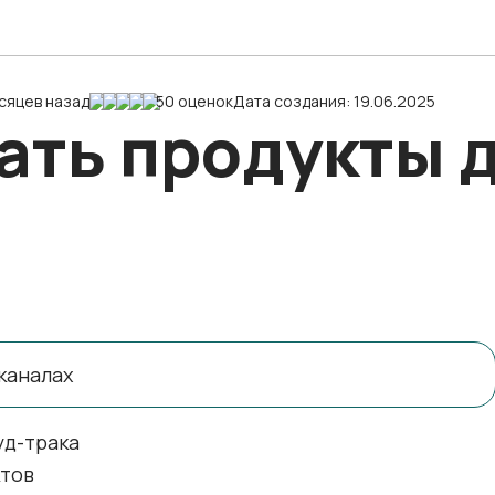
сяцев назад
50 оценок
Дата создания: 19.06.2025
ать продукты 
каналах
уд-трака
ктов