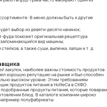
ассортименте. В меню должны быть и другие
будет выбор из девяти-десяти начинок;
ст-фуда поможет оригинальная рецептура
 запоминающийся вид машины;
тейков, а также суши, выпечки, лапши и т. д.
авщика
ей закупок, наиболее важны стоимость продуктов
имел хорошую репутацию на рынке и был способен
ильно высоком уровне. Этим требованиям
щик продуктов питания в HoReCa в СКФО
.
 подобранные продукты питания, которые поварам
отовлении блюд. В каталоге компании широко
 например
полуфабрикаты
: