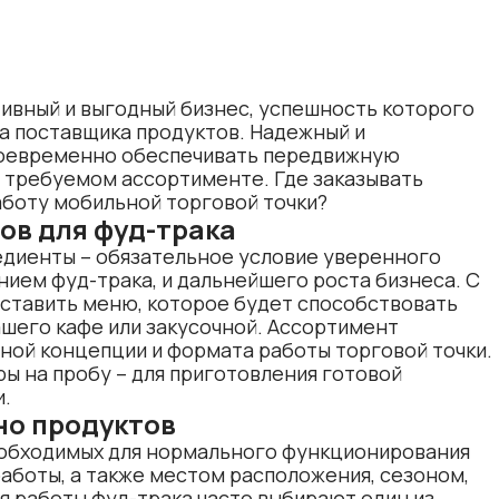
ктивный и выгодный бизнес, успешность которого
а поставщика продуктов. Надежный и
воевременно обеспечивать передвижную
 требуемом ассортименте. Где заказывать
работу мобильной торговой точки?
ов для фуд-трака
едиенты – обязательное условие уверенного
нием фуд-трака, и дальнейшего роста бизнеса. С
ставить меню, которое будет способствовать
шего кафе или закусочной. Ассортимент
ной концепции и формата работы торговой точки.
ы на пробу – для приготовления готовой
и.
но продуктов
еобходимых для нормального функционирования
аботы, а также местом расположения, сезоном,
я работы фуд-трака часто выбирают один из