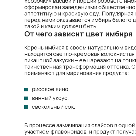
«розочки» васаби и порции розового имби
сформирован заведениями общественного
аппетитную и красивую еду. Популярная к
перед нами оказывается имбирь белого ц
такой и каким должен быть.
От чего зависит цвет имбиря
Корень имбиря в своем натуральном виде
находится светло-кремовая волокнистая 
пикантной закуски – ее нарезают на тонк
таинственная трансформация оттенка. С
применяют для маринования продукта:
рисовое вино;
винный уксус;
свекольный сок.
В процессе замачивания слайсов в одной 
участием флавоноидов, и продукт получа