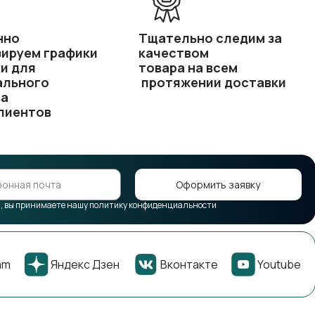
нно
Тщательно следим за
ируем графики
качеством
и для
товара на всем
ального
протяжении доставки
ва
лиентов
Оформить заявку
 вы принимаете нашу политику конфиденциальности
am
Яндекс Дзен
Вконтакте
Youtube