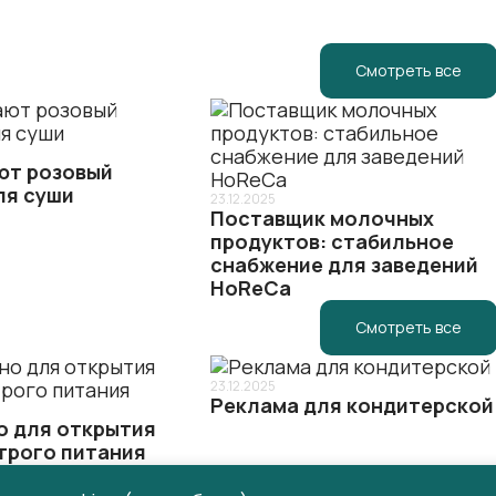
Смотреть все
ют розовый
ля суши
23.12.2025
Поставщик молочных
продуктов: стабильное
снабжение для заведений
HoReCa
Смотреть все
23.12.2025
Реклама для кондитерской
о для открытия
трого питания