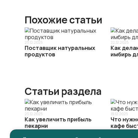
Похожие статьи
23.12.2025
22.12.2025
Поставщик натуральных
Как дела
продуктов
имбирь д
х
ное
дений
Статьи раздела
ерской
23.12.2025
19.12.2025
Как увеличить прибыль
Что нужн
пекарни
кафе быс