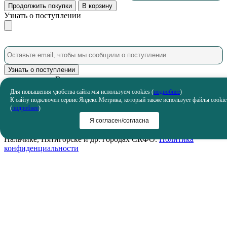
Продолжить покупки
В корзину
Узнать о поступлении
Узнать о поступлении
Ваша заявка успешно отправлена
Для повышения удобства сайта мы используем cookies (
подробнее
)
Менеджер свяжется с вами в ближайшее время!
К сайту подключен сервис Яндекс.Метрика, который также использует файлы cookie
Политика конфиденциальности
Согласие на обработку
(
подробнее
)
данных Яндекс.Метрика
Условия продажи
Обработка данных
2009 - 2026 © ООО © «ФРОСТ» поставщик продуктов
Я согласен/согласна
питания в Ставрополе, Махачкале, Грозном, Владикавказе,
Нальчике, Пятигорске и др. городах СКФО.
Политика
конфиденциальности