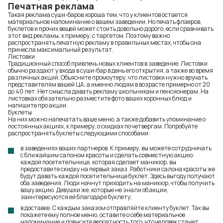
Печатная реклама
Такая реклама суши-баров хороша тем, что у клиентов остается
материальное напоминание о вашем заведении. Но печать флаеров,
буклетов и прочих вещей может стоить довольно дорого, если сравнивать
этот вид рекламы, к примеру, с таргетом. Поэтому важно
распространять печатную рекламу в правильных местах, чтобы она
принесла максимальный результат.
Листовки
Традиционный способ привлечь новых клиентов в заведение. Листовки
обычно раздают у входа в суши-бар в день его открытия, а также во время
различных акций. Объясните промоутеру, что листовки нужно вручать
представителям вашей ЦА, а именно людям в возрасте примерно от 20
до 40 лет. Нет смысла давать рекламу школьникам и пенсионерам. На
листовках обязательно разместите фото ваших коронных блюд и
напишите про акции.
Буклеты
На них можно напечатать ваше меню, а также добавить упоминание о
постоянных акциях, к примеру, о скидках по четвергам. Попробуйте
распространять буклеты следующими способами:
в заведениях ваших партнеров. К примеру, вы можете сотрудничать
с ближайшим салоном красоты и сделать совместную акцию:
каждой посетительнице, которая сделает маникюр, вы
предоставите скидку на первый заказ. Работники салона красоты же
будут давать каждой посетительнице буклет. Здесь выгоду получают
оба заведения. Люди начнут приходить на маникюр, чтобы получить
вашу акцию. Девушки же, которые не знали об акции,
заинтересуются ей благодаря буклету;
в доставке. С каждым заказом отправляйте клиенту буклет. Так вы
покажете ему полное меню, оставите о себе материальное
напоминание и повысите вероятность того, что человек станет