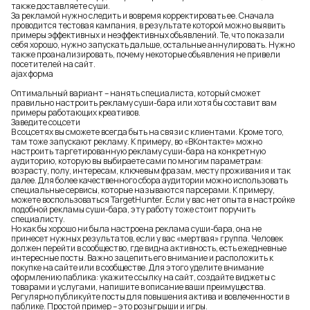
также доставляете суши.
За рекламой нужно следить и вовремя корректировать ее. Сначала
проводится тестовая кампания, в результате которой можно выявить
примеры эффективных и неэффективных объявлений. Те, что показали
себя хорошо, нужно запускать дальше, остальные аннулировать. Нужно
также проанализировать, почему некоторые объявления не привели
посетителей на сайт.
ajax форма
Оптимальный вариант – нанять специалиста, который сможет
правильно настроить рекламу суши-бара или хотя бы составит вам
примеры работающих креативов.
Заведите соцсети
В соцсетях вы сможете всегда быть на связи с клиентами. Кроме того,
там тоже запускают рекламу. К примеру, во «ВКонтакте» можно
настроить таргетированную рекламу суши-бара на конкретную
аудиторию, которую вы выбираете сами по многим параметрам:
возрасту, полу, интересам, ключевым фразам, месту проживания и так
далее. Для более качественного сбора аудитории можно использовать
специальные сервисы, которые называются парсерами. К примеру,
можете воспользоваться TargetHunter. Если у вас нет опыта в настройке
подобной рекламы суши-бара, эту работу тоже стоит поручить
специалисту.
Но как бы хорошо ни была настроена реклама суши-бара, она не
принесет нужных результатов, если у вас «мертвая» группа. Человек
должен перейти в сообщество, где видна активность, есть ежедневные
интересные посты. Важно зацепить его внимание и расположить к
покупке на сайте или в сообществе. Для этого уделите внимание
оформлению паблика: укажите ссылку на сайт, создайте виджеты с
товарами и услугами, напишите в описание ваши преимущества.
Регулярно публикуйте посты для повышения актива и вовлеченности в
паблике. Простой пример – это розыгрыши и игры.