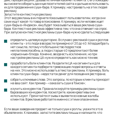
действующих акциях. Добавьте личный кабинет клиента. С его помощью
вы сможете собирать данные посетителей сайта и дальше использовать
их для продвижения суши-бара. К примеру, настраивать на этих людей
рекламу.
Запустите контекстную рекламу
Этот вид рекламы в интернете показывают пользователям, когда они
сами ищут какой-то товар в поисковике. К примеру, если человек ищет
суши-бары в «Яндексе», ему будет показываться ваша реклама суши-
бара. Контекстная реклама эффективна тем, что она отвечает на спрос.
При запуске контекстной рекламы суши-бара нужно сделать следующее:
определить целевую аудиторию. В случае с рекламой суши и роллов
клиенты – это люди в возрасте примерно от 20 до 40. Младше брать
нет смысла, потому что большинство подростков
неплатежеспособны, а люди старше 40 предпочитают более
«серьезные» блюда. Конечно, везде есть исключения, но при
настройке рекламы ЦА нужно определять как можно точнее;
проработать боли клиентов. Разделите ЦА на сегменты и для
каждого сегмента подберите тревожащие людей вопросы и ответы
на них. Это можно использовать в текстах рекламы. К примеру, боль
клиента суши-бара – недостаток денег для посещения ресторана;
собрать ключевые слова. Это запросы, по которым клиенты приходят
на ваш сайт. Как пример – «заказать суши в Томске»;
изучить конкурентов. Проанализируйте примеры рекламы суши-
баров ваших конкурентов, посмотрите, какие креативы они
используют. Прочитайте отзывы и выявите основные жалобы
клиентов. В рекламе работайте именно с этими опасениями.
Если ваше заведение продает не только суши и роллы, укажите это в
объявлениях. К примеру, запустите
рекламу пиццы
и напишите, что