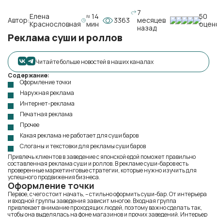
7
Елена
≈ 14
50
Автор:
3363
месяцев
Краснословная
мин
оцен
назад
Реклама суши и роллов
Читайте больше новостей в наших каналах
Содержание:
Оформление точки
Наружная реклама
Интернет-реклама
Печатная реклама
Прочее
Какая реклама не работает для суши баров
Слоганы и текстовки для рекламы суши баров
Привлечь клиентов в заведение с японской едой поможет правильно
составленная реклама суши и роллов. В рекламе суши-баров есть
проверенные маркетинговые стратегии, которые нужно изучить для
успешного продвижения бизнеса.
Оформление точки
Первое, с чего стоит начать, – стильно оформить суши-бар. От интерьера
и входной группы заведения зависит многое. Входная группа
привлекает внимание проходящих людей, поэтому важно сделать так,
чтобы она выделялась на фоне магазинов и прочих заведений. Интерьер