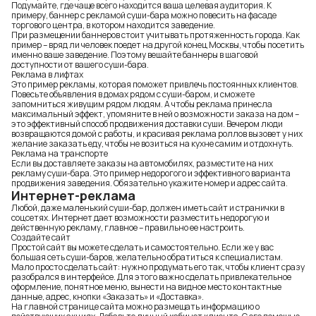
Подумайте, где чаще всего находится ваша целевая аудитория. К
примеру, баннер с рекламой суши-бара можно повесить на фасаде
торгового центра, в котором находится заведение.
При размещении баннеров стоит учитывать протяженность города. Как
пример – вряд ли человек поедет на другой конец Москвы, чтобы посетить
именно ваше заведение. Поэтому вешайте баннеры в шаговой
доступности от вашего суши-бара.
Реклама в лифтах
Это пример рекламы, которая поможет привлечь постоянных клиентов.
Повесьте объявления в домах рядом с суши-баром, и сможете
запомниться живущим рядом людям. А чтобы реклама принесла
максимальный эффект, упомяните в ней о возможности заказа на дом –
это эффективный способ продвижения доставки суши. Вечером люди
возвращаются домой с работы, и красивая реклама роллов вызовет у них
желание заказать еду, чтобы не возиться на кухне самим и отдохнуть.
Реклама на транспорте
Если вы доставляете заказы на автомобилях, разместите на них
рекламу суши-бара. Это пример недорогого и эффективного варианта
продвижения заведения. Обязательно укажите номер и адрес сайта.
Интернет-реклама
Любой, даже маленький суши-бар, должен иметь сайт и странички в
соцсетях. Интернет дает возможности разместить недорогую и
действенную рекламу, главное – правильно ее настроить.
Создайте сайт
Простой сайт вы можете сделать и самостоятельно. Если же у вас
большая сеть суши-баров, желательно обратиться к специалистам.
Мало просто сделать сайт: нужно продумать его так, чтобы клиент сразу
разобрался в интерфейсе. Для этого важно сделать привлекательное
оформление, понятное меню, вынести на видное место контактные
данные, адрес, кнопки «Заказать» и «Доставка».
На главной странице сайта можно размещать информацию о