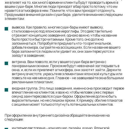
же влияет на то, как много времени клиенты будут проводить время в
вашем суши-баре. Многие люди приходят в бар просто потому, что им
нравится атмосфера в нем. Помните, что к вам приходят отдохнуть.
Продумывая внешний дизайн суши бара, уделите внимание следующим
элементам:
вывеска. Как правило, многие суши-бары имеют вывеску,
стилизованную под японские иероглифы. Это действительно
отражает концепцию заведения, однако важно, чтобы название
было просто и быстро читаемым. Кроме того, оно должно
запоминаться. Попробуйте придумать что-то оригинальное,
добавьте юмора, сыграйте на ассоциациях. Если название вашего
бара запомнится людям или удивит их, они заинтересуются и
зайдут в заведение;
витрина. Вам повезло, если у вашего суши-бара витрина с
панорамными окнами. Прохожие будут невзначай заглядывать в
окна, и, если их привлечет атмосфера, они захотят зайти. Держите
витрину в чистоте, украсьте ее элементами японской культуры или
повесьте на нее меню дня. Главное – не завешивайте окна большими
рекламными плакатами;
входная группа. Это лицо заведения, именно она производит первое
впечатление на клиентов, и важно, чтобы человек уже с первых
секунд заинтересовался суши-баром. Оформление должно быть
выразительным, но не слишком ярким. К примеру, обилие плакатов
с акциями может только отпугнуть потенциальных клиентов.
При оформлении внутреннего дизайна обращайте внимание на
следующее:
интерьер ресторана – концепцию, дизайн, кухню
. Японской