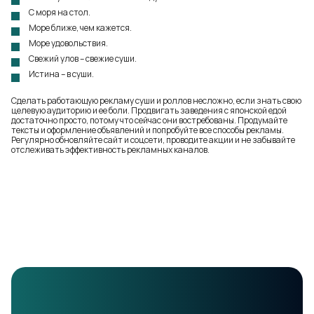
С моря на стол.
Море ближе, чем кажется.
Море удовольствия.
Свежий улов – свежие суши.
Истина – в суши.
Сделать работающую рекламу суши и роллов несложно, если знать свою
целевую аудиторию и ее боли. Продвигать заведения с японской едой
достаточно просто, потому что сейчас они востребованы. Продумайте
тексты и оформление объявлений и попробуйте все способы рекламы.
Регулярно обновляйте сайт и соцсети, проводите акции и не забывайте
отслеживать эффективность рекламных каналов.