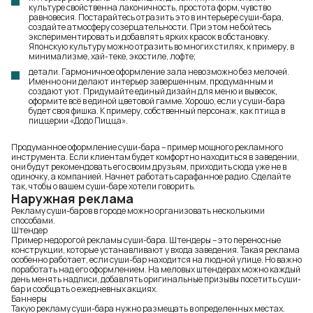
культуре свойственна лаконичность, простота форм, чувство
равновесия. Постарайтесь отразить это в интерьере суши-бара,
создайте атмосферу созерцательности. При этом не бойтесь
экспериментировать и добавлять ярких красок в обстановку.
Японскую культуру можно отразить во многих стилях, к примеру, в
минимализме, хай-теке, экостиле, лофте;
детали. Гармоничное оформление зала невозможно без мелочей.
Именно они делают интерьер завершенным, продуманным и
создают уют. Придумайте единый дизайн для меню и вывесок,
оформите всё в единой цветовой гамме. Хорошо, если у суши-бара
будет своя фишка. К примеру, собственный персонаж, как птица в
пиццерии «Додо Пицца».
Продуманное оформление суши-бара – пример мощного рекламного
инструмента. Если клиентам будет комфортно находиться в заведении,
они будут рекомендовать его своим друзьям, приходить сюда уже не в
одиночку, а компанией. Начнет работать сарафанное радио. Сделайте
так, чтобы о вашем суши-баре хотели говорить.
Наружная реклама
Рекламу суши-баров в городе можно организовать несколькими
способами.
Штендер
Пример недорогой рекламы суши-бара. Штендеры – это переносные
конструкции, которые устанавливают у входа заведения. Такая реклама
особенно работает, если суши-бар находится на людной улице. Но важно
поработать над его оформлением. На меловых штендерах можно каждый
день менять надписи, добавлять оригинальные призывы посетить суши-
бар и сообщать о ежедневных акциях.
Баннеры
Такую рекламу суши-бара нужно размещать в определенных местах.