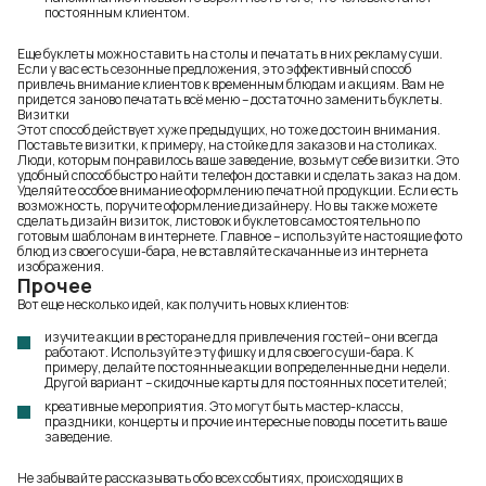
постоянным клиентом.
Еще буклеты можно ставить на столы и печатать в них рекламу суши.
Если у вас есть сезонные предложения, это эффективный способ
привлечь внимание клиентов к временным блюдам и акциям. Вам не
придется заново печатать всё меню – достаточно заменить буклеты.
Визитки
Этот способ действует хуже предыдущих, но тоже достоин внимания.
Поставьте визитки, к примеру, на стойке для заказов и на столиках.
Люди, которым понравилось ваше заведение, возьмут себе визитки. Это
удобный способ быстро найти телефон доставки и сделать заказ на дом.
Уделяйте особое внимание оформлению печатной продукции. Если есть
возможность, поручите оформление дизайнеру. Но вы также можете
сделать дизайн визиток, листовок и буклетов самостоятельно по
готовым шаблонам в интернете. Главное – используйте настоящие фото
блюд из своего суши-бара, не вставляйте скачанные из интернета
изображения.
Прочее
Вот еще несколько идей, как получить новых клиентов:
изучите
акции в ресторане для привлечения гостей
– они всегда
работают. Используйте эту фишку и для своего суши-бара. К
примеру, делайте постоянные акции в определенные дни недели.
Другой вариант – скидочные карты для постоянных посетителей;
креативные мероприятия. Это могут быть мастер-классы,
праздники, концерты и прочие интересные поводы посетить ваше
заведение.
Не забывайте рассказывать обо всех событиях, происходящих в