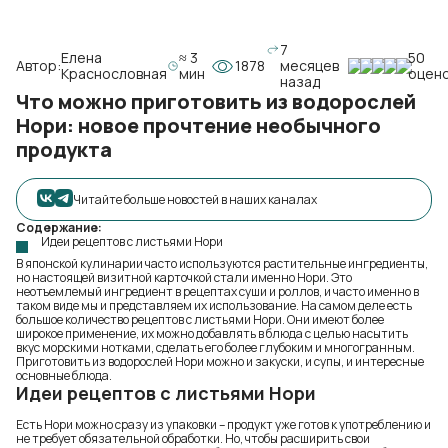
7
Елена
≈ 3
50
Автор:
1878
месяцев
Краснословная
мин
оцен
назад
Что можно приготовить из водорослей
Нори: новое прочтение необычного
продукта
Читайте больше новостей в наших каналах
Содержание:
Идеи рецептов с листьями Нори
В японской кулинарии часто используются растительные ингредиенты,
но настоящей визитной карточкой стали именно Нори. Это
неотъемлемый ингредиент в рецептах суши и роллов, и часто именно в
таком виде мы и представляем их использование. На самом деле есть
большое количество рецептов с листьями Нори. Они имеют более
широкое применение, их можно добавлять в блюда с целью насытить
вкус морскими нотками, сделать его более глубоким и многогранным.
Приготовить из водорослей Нори можно и закуски, и супы, и интересные
основные блюда.
Идеи рецептов с листьями Нори
Есть Нори можно сразу из упаковки – продукт уже готов к употреблению и
не требует обязательной обработки. Но, чтобы расширить свои