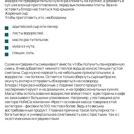
Водоросли предварительно нужно разломать на кусочки, а добавить в
суп уже в конце приготовления, перед выключением плиты. Важно
оставить блюдо настояться под крышкой.
Жареный сыр
Чтобы приготовить это, необходимы:
адыгейский сыр или панир;
листы водорослей;
масло растительное;
мука из нута;
специи, соль.
Сухие ингредиенты смешивают вместе, чтобы получить панировочную
смесь. В нее добавляют немного теплой воды до консистенции густой
сметаны. Сыр нужно нарезать на небольшие прямоугольники, а
водоросли – на полоски. Остается только обернуть сырные бруски,
окунуть в кляр и отправить обжариваться на сковороду.
Блюда с Нори разнообразные, с подачей такого продукта
экспериментируют и на домашних, и на профессиональных кухнях.
Масштабы использования водорослей впечатляют, в рестораны и кафе
их заказывают большими упаковками. Например, у поставщика для
сектора HoReCa компании «Фрост» основная масса товаров в этой
категории – фасовки
по 100 листов
и более. Ведь это весьма
востребованный продукт. Главная причина такой популярности –
богатый вкус и универсальная сочетаемость как с простыми, так и с
экзотическими ингредиентами.