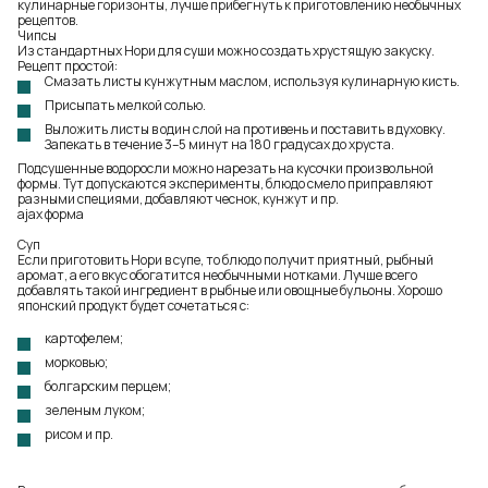
кулинарные горизонты, лучше прибегнуть к приготовлению необычных
рецептов.
Чипсы
Из стандартных Нори для суши можно создать хрустящую закуску.
Рецепт простой:
Смазать листы кунжутным маслом, используя кулинарную кисть.
Присыпать мелкой солью.
Выложить листы в один слой на противень и поставить в духовку.
Запекать в течение 3–5 минут на 180 градусах до хруста.
Подсушенные водоросли можно нарезать на кусочки произвольной
формы. Тут допускаются эксперименты, блюдо смело приправляют
разными специями, добавляют чеснок, кунжут и пр.
ajax форма
Суп
Если приготовить Нори в супе, то блюдо получит приятный, рыбный
аромат, а его вкус обогатится необычными нотками. Лучше всего
добавлять такой ингредиент в рыбные или овощные бульоны. Хорошо
японский продукт будет сочетаться с:
картофелем;
морковью;
болгарским перцем;
зеленым луком;
рисом и пр.