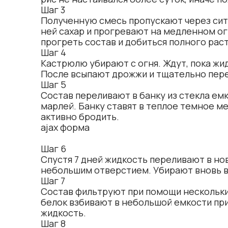
Шаг 3
Полученную смесь пропускают через сит
ней сахар и прогревают на медленном ог
прогреть состав и добиться полного рас
Шаг 4
Кастрюлю убирают с огня. Ждут, пока жи
После всыпают дрожжи и тщательно пер
Шаг 5
Состав переливают в банку из стекла ем
марлей. Банку ставят в теплое темное м
активно бродить.
ajax форма
Шаг 6
Спустя 7 дней жидкость переливают в но
небольшим отверстием. Убирают вновь в 
Шаг 7
Состав фильтруют при помощи нескольки
белок взбивают в небольшой емкости при
жидкость.
Шаг 8