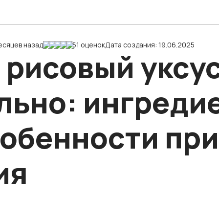
есяцев назад
51 оценок
Дата создания: 19.06.2025
 рисовый уксу
льно: ингреди
собенности пр
ия