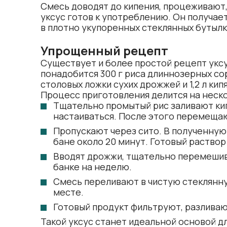
Смесь доводят до кипения, процеживают,
уксус готов к употреблению. Он получае
в плотно укупоренных стеклянных бутыл
Упрощенный рецепт
Существует и более простой рецепт уксус
понадобится 300 г риса длиннозерных сор
столовых ложки сухих дрожжей и 1,2 л кип
Процесс приготовления делится на неско
Тщательно промытый рис заливают кип
настаиваться. После этого перемещают
Пропускают через сито. В полученную
бане около 20 минут. Готовый раствор
Вводят дрожжи, тщательно перемешив
банке на неделю.
Смесь переливают в чистую стеклянну
месте.
Готовый продукт фильтруют, разливаю
Такой уксус станет идеальной основой д