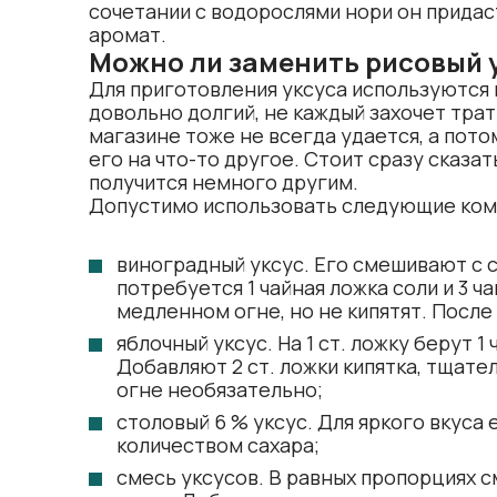
сочетании с водорослями нори он прида
аромат.
Можно ли заменить рисовый 
Для приготовления уксуса используются
довольно долгий, не каждый захочет трат
магазине тоже не всегда удается, а по
его на что-то другое. Стоит сразу сказать
получится немного другим.
Допустимо использовать следующие ком
виноградный уксус. Его смешивают с с
потребуется 1 чайная ложка соли и 3 ч
медленном огне, но не кипятят. После
яблочный уксус. На 1 ст. ложку берут 1
Добавляют 2 ст. ложки кипятка, тщате
огне необязательно;
столовый 6 % уксус. Для яркого вкус
количеством сахара;
смесь уксусов. В равных пропорциях 