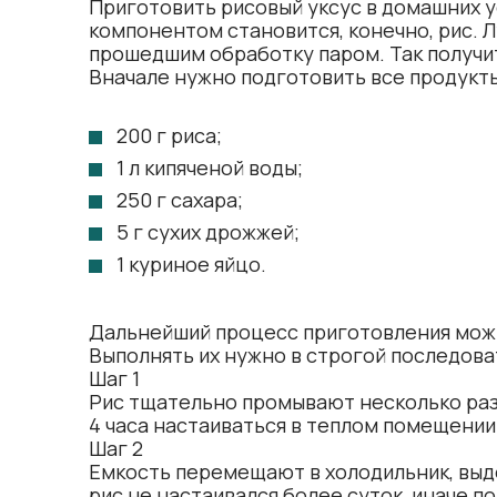
Приготовить рисовый уксус в домашних ус
компонентом становится, конечно, рис. 
прошедшим обработку паром. Так получит
Вначале нужно подготовить все продукт
200 г риса;
1 л кипяченой воды;
250 г сахара;
5 г сухих дрожжей;
1 куриное яйцо.
Дальнейший процесс приготовления можн
Выполнять их нужно в строгой последова
Шаг 1
Рис тщательно промывают несколько раз,
4 часа настаиваться в теплом помещении
Шаг 2
Емкость перемещают в холодильник, выде
рис не настаивался более суток, иначе п