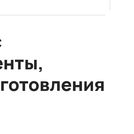
с
енты,
иготовления