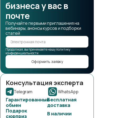
бизнеса у вас в
почте
Получайте первыми приглашения на
вебинары, анонсы курсов и подборки
статей
Продолжая, вы принимаете нашу политику
конфиденциальности
Оформить заявку
Консультация эксперта
Telegram
WhatsApp
Гарантированный
Бесплатная
обмен
доставка
Подарок
В наличии
сюрприз