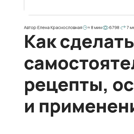
Автор:
Елена Краснословная
≈ 8 мин
6798
7 м
Как сделать
самостояте
рецепты, о
и применен