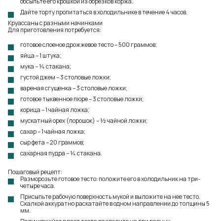
обсыпьте его крошкой из обрезков коржа.
Дайте торту пропитаться в холодильнике в течение 4 часов.
Круассаны с разными начинками
Для приготовления потребуется:
готовое слоеное дрожжевое тесто – 500 граммов;
яйца – 1 штука;
мука – ¼ стакана;
густой джем – 3 столовые ложки;
вареная сгущенка – 3 столовые ложки;
готовое тыквенное пюре – 3 столовые ложки;
корица – 1 чайная ложка;
мускатный орех (порошок) – ½ чайной ложки;
сахар – 1 чайная ложка;
сыр фета – 20 граммов;
сахарная пудра – ¼ стакана.
Пошаговый рецепт:
Разморозьте готовое тесто: положите его в холодильник на три-
четыре часа.
Присыпьте рабочую поверхность мукой и выложите на нее тесто.
Скалкой аккуратно раскатайте в одном направлении до толщины 5
мм.