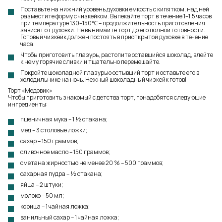
Поставьте на нижний уровень духовки емкость с кипятком, над ней
разместите форму с чизкейком. Выпекайте торт в течение 1–1,5 часов
при температуре 130–150℃ – продолжительность приготовления
зависит от духовки. Не вынимайте торт до его полной готовности.
Готовый чизкейк должен постоять в приоткрытой духовке в течение
часа.
Чтобы приготовить глазурь, растопите оставшийся шоколад, влейте
к нему горячие сливки и тщательно перемешайте.
Покройте шоколадной глазурью остывший торт и оставьте его в
холодильнике на ночь. Нежный шоколадный чизкейк готов!
Торт «Медовик»
Чтобы приготовить знакомый с детства торт, понадобятся следующие
ингредиенты:
пшеничная мука – 1 ½ стакана;
мед – 3 столовые ложки;
сахар – 150 граммов;
сливочное масло – 150 граммов;
сметана жирностью не менее 20 % – 500 граммов;
сахарная пудра – ½ стакана;
яйца – 2 штуки;
молоко – 50 мл;
корица – 1 чайная ложка;
ванильный сахар – 1 чайная ложка;