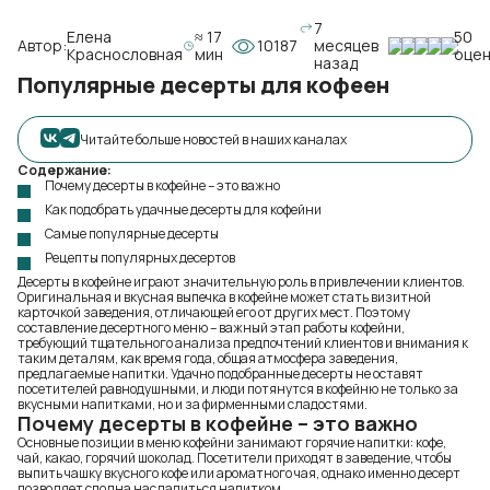
7
Елена
≈ 17
50
Автор:
10187
месяцев
Краснословная
мин
оце
назад
Популярные десерты для кофеен
Читайте больше новостей в наших каналах
Содержание:
Почему десерты в кофейне – это важно
Как подобрать удачные десерты для кофейни
Самые популярные десерты
Рецепты популярных десертов
Десерты в кофейне играют значительную роль в привлечении клиентов.
Оригинальная и вкусная выпечка в кофейне может стать визитной
карточкой заведения, отличающей его от других мест. Поэтому
составление десертного меню – важный этап работы кофейни,
требующий тщательного анализа предпочтений клиентов и внимания к
таким деталям, как время года, общая атмосфера заведения,
предлагаемые напитки. Удачно подобранные десерты не оставят
посетителей равнодушными, и люди потянутся в кофейню не только за
вкусными напитками, но и за фирменными сладостями.
Почему десерты в кофейне – это важно
Основные позиции в меню кофейни занимают горячие напитки: кофе,
чай, какао, горячий шоколад. Посетители приходят в заведение, чтобы
выпить чашку вкусного кофе или ароматного чая, однако именно десерт
позволяет сполна насладиться напитком.