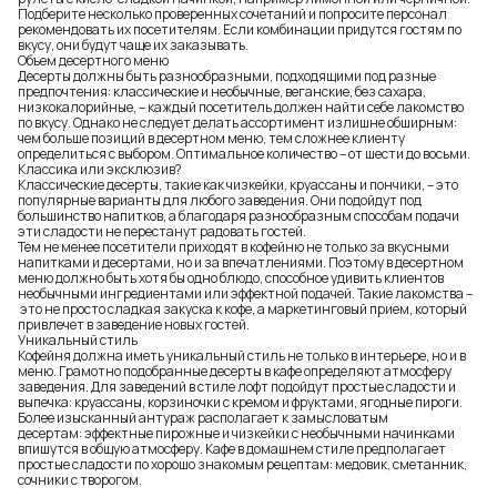
Подберите несколько проверенных сочетаний и попросите персонал
рекомендовать их посетителям. Если комбинации придутся гостям по
вкусу, они будут чаще их заказывать.
Объем десертного меню
Десерты должны быть разнообразными, подходящими под разные
предпочтения: классические и необычные, веганские, без сахара,
низкокалорийные, – каждый посетитель должен найти себе лакомство
по вкусу. Однако не следует делать ассортимент излишне обширным:
чем больше позиций в десертном меню, тем сложнее клиенту
определиться с выбором. Оптимальное количество – от шести до восьми.
Классика или эксклюзив?
Классические десерты, такие как чизкейки, круассаны и пончики, – это
популярные варианты для любого заведения. Они подойдут под
большинство напитков, а благодаря разнообразным способам подачи
эти сладости не перестанут радовать гостей.
Тем не менее посетители приходят в кофейню не только за вкусными
напитками и десертами, но и за впечатлениями. Поэтому в десертном
меню должно быть хотя бы одно блюдо, способное удивить клиентов
необычными ингредиентами или эффектной подачей. Такие лакомства –
это не просто сладкая закуска к кофе, а маркетинговый прием, который
привлечет в заведение новых гостей.
Уникальный стиль
Кофейня должна иметь уникальный стиль не только в интерьере, но и в
меню. Грамотно подобранные десерты в кафе определяют атмосферу
заведения. Для заведений в стиле лофт подойдут простые сладости и
выпечка: круассаны, корзиночки с кремом и фруктами, ягодные пироги.
Более изысканный антураж располагает к замысловатым
десертам: эффектные пирожные и чизкейки с необычными начинками
впишутся в общую атмосферу. Кафе в домашнем стиле предполагает
простые сладости по хорошо знакомым рецептам: медовик, сметанник,
сочники с творогом.