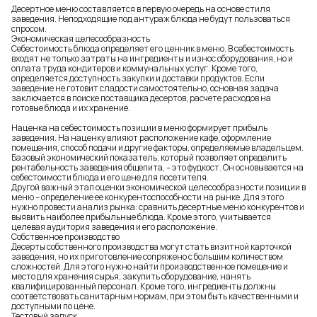
Десертное меню составляется в первую очередь на основе стиля
заведения. Неподходящие под антураж блюда не будут пользоваться
спросом.
Экономическая целесообразность
Себестоимость блюда определяет его ценник в меню. В себестоимость
входят не только затраты на ингредиенты и износ оборудования, но и
оплата труда кондитеров и коммунальных услуг. Кроме того,
определяется доступность закупки и доставки продуктов. Если
заведение не готовит сладости самостоятельно, основная задача
заключается в поиске поставщика десертов, расчете расходов на
готовые блюда и их хранение.
Наценка на себестоимость позиции в меню формирует прибыль
заведения. На наценку влияют расположение кафе, оформление
помещения, способ подачи и другие факторы, определяемые владельцем.
Базовый экономический показатель, который позволяет определить
рентабельность заведения общепита, – это фудкост. Он основывается на
себестоимости блюда и его цене для посетителя.
Другой важный этап оценки экономической целесообразности позиции в
меню – определение ее конкурентоспособности на рынке. Для этого
нужно провести анализ рынка: сравнить десертные меню конкурентов и
выявить наиболее прибыльные блюда. Кроме этого, учитывается
целевая аудитория заведения и его расположение.
Собственное производство
Десерты собственного производства могут стать визитной карточкой
заведения, но их приготовление сопряжено с большим количеством
сложностей. Для этого нужно найти производственное помещение и
место для хранения сырья, закупить оборудование, нанять
квалифицированный персонал. Кроме того, ингредиенты должны
соответствовать санитарным нормам, при этом быть качественными и
доступными по цене.
Тестовый запуск