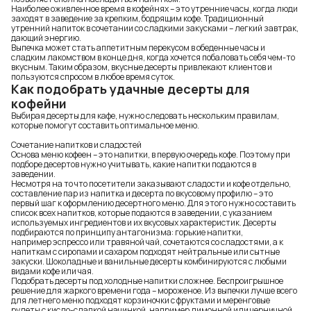
Наиболее оживленное время в кофейнях – это утренние часы, когда люди
заходят в заведение за крепким, бодрящим кофе. Традиционный
утренний напиток в сочетании со сладкими закусками – легкий завтрак,
дающий энергию.
Выпечка может стать аппетитным перекусом в обеденные часы и
сладким лакомством в конце дня, когда хочется побаловать себя чем-то
вкусным. Таким образом, вкусные десерты привлекают клиентов и
пользуются спросом в любое время суток.
Как подобрать удачные десерты для
кофейни
Выбирая десерты для кафе, нужно следовать нескольким правилам,
которые помогут составить оптимальное меню.
Сочетание напитков и сладостей
Основа меню кофеен – это напитки, в первую очередь кофе. Поэтому при
подборе десертов нужно учитывать, какие напитки подаются в
заведении.
Несмотря на то что посетители заказывают сладости и кофе отдельно,
составление пар из напитка и десерта по вкусовому профилю – это
первый шаг к оформлению десертного меню. Для этого нужно составить
список всех напитков, которые подаются в заведении, с указанием
используемых ингредиентов и их вкусовых характеристик. Десерты
подбираются по принципу антагонизма: горькие напитки,
например эспрессо или травяной чай, сочетаются со сладостями, а к
напиткам с сиропами и сахаром подходят нейтральные или сытные
закуски. Шоколадные и ванильные десерты комбинируются с любыми
видами кофе или чая.
Подобрать десерты под холодные напитки сложнее. Беспроигрышное
решение для жаркого времени года – мороженое. Из выпечки лучше всего
для летнего меню подходят корзиночки с фруктами и меренговые
рулеты с кисло-сладкой начинкой, например лимонной или черничной.