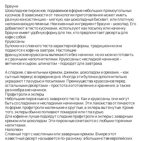
Брауни
Шоколадное пирожное, подаваемое в форме небольших прямоугольных
кусочков. В зависимости от технологии приготовления может иметь
разную консистенцию – мягкую, как шоколадный бисквит, или плотную,
напоминающую печенье. Неизменный ингредиент брауни – шоколад. Его
добавляют в тесто кусочками, используют как посыпку или начинку.
Брауни имеет удобную форму для тех, кто предпочитает десерты для
кофе с собой.
Круассаны
Булочки из слоеного теста характерной формы, традиционно они
подаются к кофе на завтрак. Настоящие
французские круассаны выпекаются без начинки, но их можно готовить
и с разными наполнителями. Круассаны с несладкой начинкой –
ветчиной и сыром, шпинатом – подходят для завтрака.
А сладкие, с ванильным кремом, джемом, шоколадом и орехами, – как
сытный перекус в середине дня. Иногда эти булочки дополнительно
украшают глазурью и посыпками. Преимущества круассанов перед
остальными десертами – простота изготовления и хранения, а также
разнообразие начинок.
Профитроли и эклеры
Небольшие пирожные из заварного теста. Как и круассаны, они могут
быть со сладкими и несладкими начинками. Эти лакомства отличаются
по форме: профитроли маленькие и круглые, а эклеры вытянутые. Кроме
того, эклеры обычно поливают помадкой или глазурью.
Для кофейни лучше подойдут сладкие профитроли и эклеры с заварным
кремом или шоколадом. Эти пирожные сочетаются с любыми горячими
напитками.
Наполеон
Слоеный торт с масляным или заварным кремом. В мире этот
известный десерт называется по-разному: в большинстве европейских