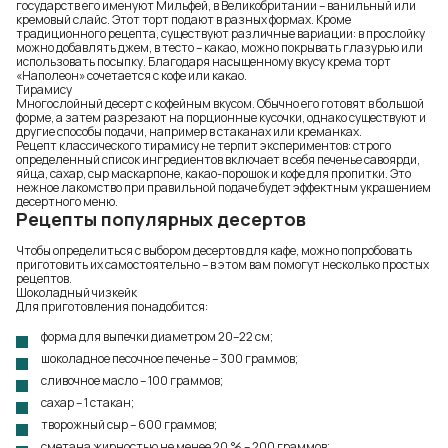
государств его именуют Мильфей, в Великобритании – ванильный или
кремовый слайс. Этот торт подают в разных формах. Кроме
традиционного рецепта, существуют различные вариации: в прослойку
можно добавлять джем, в тесто – какао, можно покрывать глазурью или
использовать посыпку. Благодаря насыщенному вкусу крема торт
«Наполеон» сочетается с кофе или какао.
Тирамису
Многослойный десерт с кофейным вкусом. Обычно его готовят в большой
форме, а затем разрезают на порционные кусочки, однако существуют и
другие способы подачи, например в стаканах или креманках.
Рецепт классического тирамису не терпит экспериментов: строго
определенный список ингредиентов включает в себя печенье савоярди,
яйца, сахар, сыр маскарпоне, какао-порошок и кофе для пропитки. Это
нежное лакомство при правильной подаче будет эффектным украшением
десертного меню.
Рецепты популярных десертов
Чтобы определиться с выбором десертов для кафе, можно попробовать
приготовить их самостоятельно – в этом вам помогут несколько простых
рецептов.
Шоколадный чизкейк
Для приготовления понадобится:
форма для выпечки диаметром 20–22 см;
шоколадное песочное печенье – 300 граммов;
сливочное масло – 100 граммов;
сахар – 1 стакан;
творожный сыр – 600 граммов;
сметана жирностью не менее 20 % – 200 граммов;