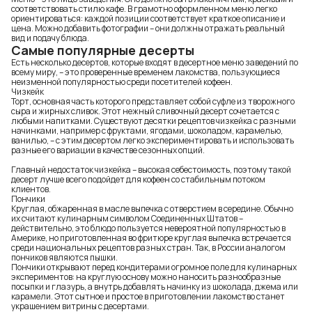
соответствовать стилю кафе. В грамотно оформленном меню легко
ориентироваться: каждой позиции соответствует краткое описание и
цена. Можно добавить фотографии – они должны отражать реальный
вид и подачу блюда.
Самые популярные десерты
Есть несколько десертов, которые входят в десертное меню заведений по
всему миру, – это проверенные временем лакомства, пользующиеся
неизменной популярностью среди посетителей кофеен.
Чизкейк
Торт, основная часть которого представляет собой суфле из творожного
сыра и жирных сливок. Этот нежный сливочный десерт сочетается с
любыми напитками. Существуют десятки рецептов чизкейка с разными
начинками, например с фруктами, ягодами, шоколадом, карамелью,
ванилью, – с этим десертом легко экспериментировать и использовать
разные его вариации в качестве сезонных опций.
Главный недостаток чизкейка – высокая себестоимость, поэтому такой
десерт лучше всего подойдет для кофеен со стабильным потоком
клиентов.
Пончики
Круглая, обжаренная в масле выпечка с отверстием в середине. Обычно
их считают кулинарным символом Соединенных Штатов –
действительно, это блюдо пользуется невероятной популярностью в
Америке, но приготовленная во фритюре круглая выпечка встречается
среди национальных рецептов разных стран. Так, в России аналогом
пончиков являются пышки.
Пончики открывают перед кондитерами огромное поле для кулинарных
экспериментов: на круглую основу можно наносить разнообразные
посыпки и глазурь, а внутрь добавлять начинку из шоколада, джема или
карамели. Этот сытное и простое в приготовлении лакомство станет
украшением витрины с десертами.