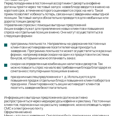
Перед попаданием в постоянный ассортимент десерты в кофейне
должны пройти через тестовый запуск: новое блюдо вводится в меню на
короткий срок, в течение которого оценивается спрос на него. Такой
прием позволяет избежать потерь, связанных с введением невыгодной
позиции. Тестовый запуск обязательно проводится для необычных или
дорогостоящих десертов.
Управление спросом с помощью выгодных предложений
Акции в кафе служат для привлечения новых клиентов и повышения
спроса на отдельные позиции в меню. Они могут осуществляться в
следующих формах:
программы лояльности. Направлены на удержание постоянных
клиентов и мотивирование посетителей чаще приходить в
заведение. Программа лояльности может осуществляться в разных
формах, например в виде скидки на один из продуктов или системы
бонусов, которыми можно оплачивать заказ;
скидки на определенные комбинации напитков и десертов. Так
можно повысить спрос на мало востребованные блюда благодаря их
сочетанию с популярными позициями в меню;
праздничные спецпредложения и т. д. Используются для
повышения продаж отдельных блюд и повышения клиентооборота в
праздники. Лимитированность акции мотивирует клиентов
посетить заведение безотлагательно.
Информация о выгодных предложениях должна активно
распространяться через медиаресурсы кофейни и рекламу. Постоянных
клиентов, подписанных на рассылку заведения, можно оповещать через
СМС и электронную почту.
Оформление меню
Меню – это лицо заведения. Оно должно быть лаконичным, красивым и