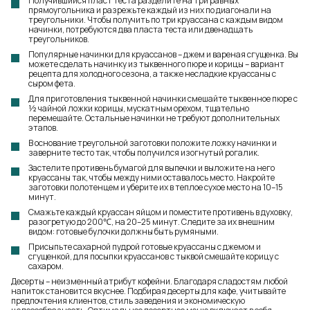
Получившийся пласт теста разделите на три равных
прямоугольника и разрежьте каждый из них по диагонали на
треугольники. Чтобы получить по три круассана с каждым видом
начинки, потребуются два пласта теста или двенадцать
треугольников.
Популярные начинки для круассанов – джем и вареная сгущенка. Вы
можете сделать начинку из тыквенного пюре и корицы – вариант
рецепта для холодного сезона, а также несладкие круассаны с
сыром фета.
Для приготовления тыквенной начинки смешайте тыквенное пюре с
½ чайной ложки корицы, мускатным орехом, тщательно
перемешайте. Остальные начинки не требуют дополнительных
этапов.
В основание треугольной заготовки положите ложку начинки и
заверните тесто так, чтобы получился изогнутый рогалик.
Застелите противень бумагой для выпечки и выложите на него
круассаны так, чтобы между ними оставалось место. Накройте
заготовки полотенцем и уберите их в теплое сухое место на 10–15
минут.
Смажьте каждый круассан яйцом и поместите противень в духовку,
разогретую до 200℃, на 20–25 минут. Следите за их внешним
видом: готовые булочки должны быть румяными.
Присыпьте сахарной пудрой готовые круассаны с джемом и
сгущенкой, для посыпки круассанов с тыквой смешайте корицу с
сахаром.
Десерты – неизменный атрибут кофейни. Благодаря сладостям любой
напиток становится вкуснее. Подбирая десерты для кафе, учитывайте
предпочтения клиентов, стиль заведения и экономическую