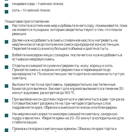
пищевая сода – 1 чайная ложка;
соль – ½ чайной ложки.
Пошаговое приготовление:
Растопите в сотейнике мед и добавьте в него соду, помешивайте, пока
не появятся пузырьки, которые свидетельствуют о том, что пошла
реакция.
Далее нужно добавить в смесь сливочное масло и нагревать на
медленном огне до получения смеси однородной консистенции.
Перелейте массу в миску большого объема и дайте остыть.
Взбейте миксером яйца с сахаром, после чего их нужно добавить в
остывшую медовую смесь.
Отдельно смешайте сухие ингредиенты: муку, корицу и соль.
Просейте смесь к жидким ингредиентам и перемешайте до
однородности. По консистенции тесто должно напоминать густую
сметану.
Выложите тесто на противень, предварительно застеленный
бумагой для выпечки. Бисквит для коржей выпекается в течение 30
минут в духовке, разогретой до 180 ℃.
При выпекании он должен подняться и увеличиться в два-три раза.
Готовый бисквит разрежьте на три-четыре отдельных слоя,
подровняйте края. Обрезки измельчите ножом или блендером.
На медленной скорости миксера смешайте сметану, сахарную
пудру и ванилин. Уберите крем на 20–30 минут в холодильник для
стабилизации.
Промажьте коржи сметанным кремом. Обмажьте края торта и