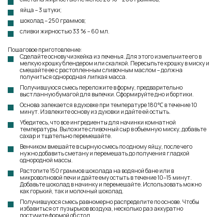
яйца – 3 штуки;
шоколад – 250 граммов;
сливки жирностью 33 % – 60 мл.
Пошаговое приготовление:
Сделайте основу чизкейка из печенья. Для этого измельчите его в
мелкую крошку блендером или скалкой. Пересыпьте крошку в миску и
смешайте ее с растопленным сливочным маслом – должна
получиться однородная липкая масса.
Получившуюся смесь переложите в форму, предварительно
выстланную бумагой для выпечки. Сформируйте дно и бортики.
Основа запекается в духовке при температуре 180℃ в течение 10
минут. Извлеките основу из духовки и дайте ей остыть.
Убедитесь, что все ингредиенты для начинки комнатной
температуры. Выложите сливочный сыр в объемную миску, добавьте
сахар и тщательно перемешайте.
Венчиком вмешайте в сырную смесь по одному яйцу, после чего
нужно добавить сметану и перемешать до получения гладкой
однородной массы.
Растопите 150 граммов шоколада на водяной бане или в
микроволновой печи и дайте ему остыть в течение 10–15 минут.
Добавьте шоколад в начинку и перемешайте. Использовать можно
как горький, так и молочный шоколад.
Получившуюся смесь равномерно распределите по основе. Чтобы
избавиться от пузырьков воздуха, несколько раз аккуратно
постучите формой об стол.