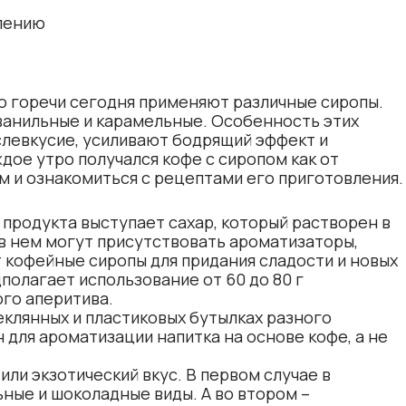
лению
го горечи сегодня применяют различные сиропы.
ванильные и карамельные. Особенность этих
ослевкусие, усиливают бодрящий эффект и
дое утро получался кофе с сиропом как от
 и ознакомиться с рецептами его приготовления.
родукта выступает сахар, который растворен в
 в нем могут присутствовать ароматизаторы,
 кофейные сиропы для придания сладости и новых
полагает использование от 60 до 80 г
ого аперитива.
еклянных и пластиковых бутылках разного
для ароматизации напитка на основе кофе, а не
ли экзотический вкус. В первом случае в
ные и шоколадные виды. А во втором –