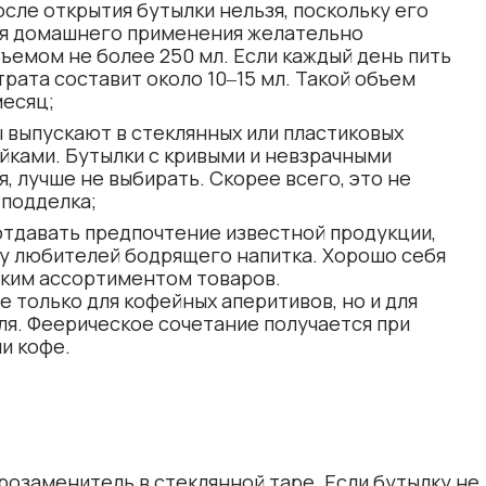
осле открытия бутылки нельзя, поскольку его
Для домашнего применения желательно
ъемом не более 250 мл. Если каждый день пить
трата составит около 10‒15 мл. Такой объем
месяц;
 выпускают в стеклянных или пластиковых
йками. Бутылки с кривыми и невзрачными
, лучше не выбирать. Скорее всего, это не
 подделка;
отдавать предпочтение известной продукции,
у любителей бодрящего напитка. Хорошо себя
оким ассортиментом товаров.
 только для кофейных аперитивов, но и для
ля. Феерическое сочетание получается при
ли кофе.
озаменитель в стеклянной таре. Если бутылку не