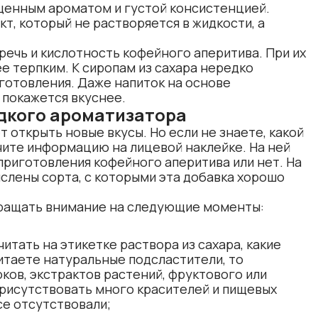
щенным ароматом и густой консистенцией.
т, который не растворяется в жидкости, а
ечь и кислотность кофейного аперитива. При их
е терпким. К сиропам из сахара нередко
готовления. Даже напиток на основе
 покажется вкуснее.
дкого ароматизатора
 открыть новые вкусы. Но если не знаете,
какой
чите информацию на лицевой наклейке. На ней
 приготовления кофейного аперитива или нет. На
слены сорта, с которыми эта добавка хорошо
бращать внимание на следующие моменты:
итать на этикетке раствора из сахара, какие
итаете натуральные подсластители, то
ков, экстрактов растений, фруктового или
присутствовать много красителей и пищевых
се отсутствовали;