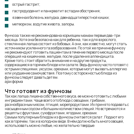
острый гастрит;
гастродуоденит и панкреатит в стадии обострения;
язвенная болезнь желудка, двенадцатиперстной кишки;
метеоризм, вздутие живота, запоры.
Фунчоза также не рекомендована кормящим мамам первые два-три
месяца. Хотя она безопасна как для ребенка, так и для взрослого,
стеклянная лапша состоит из бобовых. А они, как известно, могут стать
источником усиленного газообразования. По этой же причине фунчозу
не рекомендуют готовить пациентам в течение первого месяца после
операций на кишечнике, желудке, после удаления аппендицита.
Кроме того, стоит обратить внимание и на другие продукты,
содержащиеся в горячем блюде или салате. Ведь фунчозу часто готовят с
острыми специями, уксусом, орехами, которые могут вызвать аллергию
или ухудшение самочувствия. Поэтому с осторожностью блюда из
фунчозы следует давать детям.
ajax форма
Что готовят из фунчозы
Так как лапша лишена собственного вкуса, ее можно готовить с любыми
ингредиентами. Чаще всего это блюда с овощами, грибами,
разнообразным мясом, птицей, морепродуктами. Их принято подавать с
насыщенным соусом и большим количеством специй. Но встречаются и
рецепты с фруктами, сухофруктами, ягодами, орехами.
Самым популярным блюдом из фунчозы считается салат. Подают его
как в горячем, так и в холодном виде. В нём должно быть много овощей,
использовать можно любые, но желательно твердые: