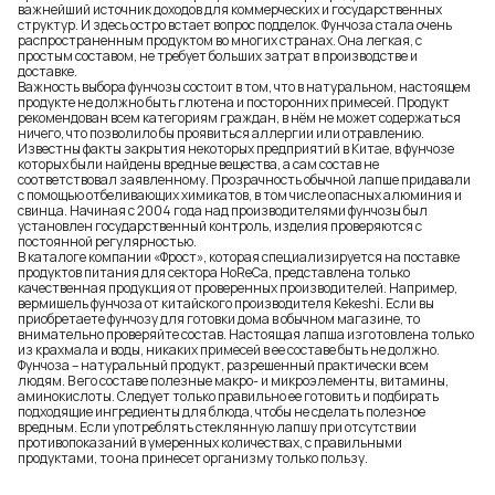
важнейший источник доходов для коммерческих и государственных
структур. И здесь остро встает вопрос подделок. Фунчоза стала очень
распространенным продуктом во многих странах. Она легкая, с
простым составом, не требует больших затрат в производстве и
доставке.
Важность выбора фунчозы состоит в том, что в натуральном, настоящем
продукте не должно быть глютена и посторонних примесей. Продукт
рекомендован всем категориям граждан, в нём не может содержаться
ничего, что позволило бы проявиться аллергии или отравлению.
Известны факты закрытия некоторых предприятий в Китае, в фунчозе
которых были найдены вредные вещества, а сам состав не
соответствовал заявленному. Прозрачность обычной лапше придавали
с помощью отбеливающих химикатов, в том числе опасных алюминия и
свинца. Начиная с 2004 года над производителями фунчозы был
установлен государственный контроль, изделия проверяются с
постоянной регулярностью.
В каталоге компании «Фрост», которая специализируется на поставке
продуктов питания для сектора HoReCa, представлена только
качественная продукция от проверенных производителей. Например,
вермишель фунчоза от китайского производителя Kekeshi. Если вы
приобретаете фунчозу для готовки дома в обычном магазине, то
внимательно проверяйте состав. Настоящая лапша изготовлена только
из крахмала и воды, никаких примесей в ее составе быть не должно.
Фунчоза – натуральный продукт, разрешенный практически всем
людям. В его составе полезные макро- и микроэлементы, витамины,
аминокислоты. Следует только правильно ее готовить и подбирать
подходящие ингредиенты для блюда, чтобы не сделать полезное
вредным. Если употреблять стеклянную лапшу при отсутствии
противопоказаний в умеренных количествах, с правильными
продуктами, то она принесет организму только пользу.