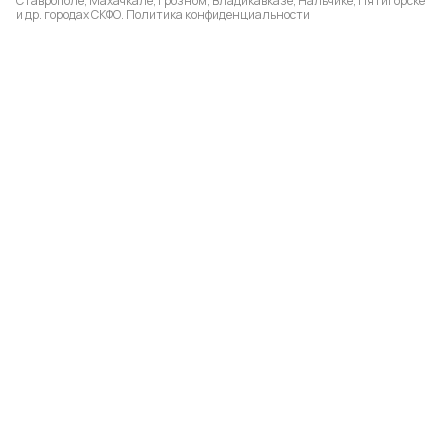
Ставрополе, Махачкале, Грозном, Владикавказе, Нальчике, Пятигорске
и др. городах СКФО.
Политика конфиденциальности