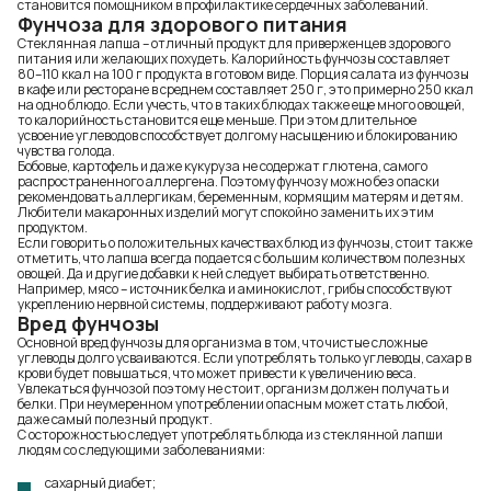
становится помощником в профилактике сердечных заболеваний.
Фунчоза для здорового питания
Стеклянная лапша – отличный продукт для приверженцев здорового
питания или желающих похудеть. Калорийность фунчозы составляет
80–110 ккал на 100 г продукта в готовом виде. Порция салата из фунчозы
в кафе или ресторане в среднем составляет 250 г, это примерно 250 ккал
на одно блюдо. Если учесть, что в таких блюдах также еще много овощей,
то калорийность становится еще меньше. При этом длительное
усвоение углеводов способствует долгому насыщению и блокированию
чувства голода.
Бобовые, картофель и даже кукуруза не содержат глютена, самого
распространенного аллергена. Поэтому фунчозу можно без опаски
рекомендовать аллергикам, беременным, кормящим матерям и детям.
Любители макаронных изделий могут спокойно заменить их этим
продуктом.
Если говорить о положительных качествах блюд из фунчозы, стоит также
отметить, что лапша всегда подается с большим количеством полезных
овощей. Да и другие добавки к ней следует выбирать ответственно.
Например, мясо – источник белка и аминокислот, грибы способствуют
укреплению нервной системы, поддерживают работу мозга.
Вред фунчозы
Основной вред фунчозы для организма в том, что чистые сложные
углеводы долго усваиваются. Если употреблять только углеводы, сахар в
крови будет повышаться, что может привести к увеличению веса.
Увлекаться фунчозой поэтому не стоит, организм должен получать и
белки. При неумеренном употреблении опасным может стать любой,
даже самый полезный продукт.
С осторожностью следует употреблять блюда из стеклянной лапши
людям со следующими заболеваниями:
сахарный диабет;