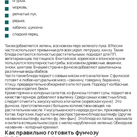
огурцы;
морковь;
репчатый лук;
редька;
кабачки, цуккини;
сладкий перец.
Также добавляется зелень, в основном перо зеленого лука. В России
часто используют привычные для всех укроп, петрушку, кинзу. Такие
блюда считаются полностью растительными, подходят для ПП,
вегетарианцев, постящихся. В китайской, корейской и японской кухне
пользуются популярностью грибы, в основном древесные, вешенки,
эноки, шиитаке. В нашей стране к фунчозе добавляют шампиньоны,
различные виды обабков.
Часто такие блюда подают с соевым мясом и его аналогами. С фунчозой
готовят и любое натуральное мясо – свинину, говядину, баранину,
птицу, предварительно обжарив его или потушив. Подойдут колбасные,
копченые изделия, бекон.
Кроме горячих и холодных салатов, из фунчозы готовят супы, подают ее в
качестве гарнира, добавляют в выпечку. Среди самых известных блюд
следует отметить закуску чапчхэ или чапче (корейская кухня). Это
фунчоза, приготовленная с большим количеством овощей, на
растительном масле. У мусульманского народа дунган, проживающих в
Китае, Киргизии, Кыргызстане распространено блюдо ашлямфу (другие
названия ашлянфу, ашлян-фу, лен-фын). Это блюдо из лапши, крахмала
и омлета в специальном соусе, с мелко нарубленной зеленью. Обиходное
название – холодный крахмал.
Как правильно готовить фунчозу