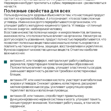
Недоваренная будет прилипать к зубам, переваренная – разваливаться
на части.
Полезные свойства для всех
Польза фунчозы для здоровья объясняется тем, что настоящий продукт
состоит из крахмала бобовых. А это означает, что в составе сложные
углеводы. Именно они долго перерабатываются организмом, что
улучшает работу желудочно-кишечного тракта. Углеводы – отличный
источник энергии, необходимой человеку.
В составе множество полезных макро- и микроэлементов, витамины,
аминокислоты, что положительно влияет на организм. Несмотря на
долгую скорость усваивания, продукт полностью перерабатывается, что
позволяет полезным веществам максимально попасть в кровоток и
повлиять на ткани и органы, защищая, восстанавливая и укрепляя их.
Фунчоза содержит множество ценных веществ. Отметим наиболее
важные из них:
витамин Е, или токоферол, нейтрализует работу свободных
радикалов, предотвращая появление раковых образований.
Положительно влияет на кровь, улучшает эластичность сосудов,
уменьшает вероятность развития тромбов и холестериновых
бляшек;
витамин РР, или никотиновая кислота, участвует в метаболизме
жиров и углеводов. Снижает уровень холестерина, расширяет
мелкие кровеносные сосуды, усиливает циркуляцию крови.
Укрепляет волосы и волосяные луковицы;
витамин В1, или тиамин, способствует правильному
функционированию нервной системы и мозга, улучшает память,
концентрирует внимание. Усиливает работу мышц, в том числе
сердечной;