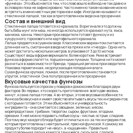
«фунчёза». Это объясняется тем, что слово вошло в обиход не так давно и
в словарях пока не зафиксировано. Часто именно такое название можно
встретить в меню местных ресторанов и кафе. Иногда ее называют и
стеклянной лапшой, так как в приготовленном виде она прозрачная.
Состав и внешний вид
Стеклянная лапша готовится из крахмала. В оригинале это должны
быть бобы мунг или маш, но иногда используется крахмал нута, ямса,
маниока, канны. Некоторые производители готовят фунчозу и из
кукурузного, горохового или картофельного крахмала.
Лапша продается в сушеном виде. Классическим вариантом считается
длинная нить, смотанная в виде мотка пряжи или «гнезда». Одна нить
может достигать нескольких метров, в упаковке от 3 до 10 мотков.
Существуют виды в форме вермишели, более короткие. Реже встречает
фунчоза в форме спагетти, порционными пучками. Толщина нити может
разниться в зависимости от бренда, традиций региона производителя.
Упаковка герметичная, не допускающая попадания влаги.
Сухая фунчоза хрупкая, ломкая, после приготовления становится
упругой, эластичной. Она полупрозрачная или прозрачная.
Вкусовые качества фунчозы
Фунчоза пользуется спросом у поваров и домохозяек благодаря двум
факторов. Во-первых, это скорость приготовления: всего две-восемь
минут, и сама лапша готова. А во-вторых, это ее вкусовые особенности.
Фунчоза безвкусная и имеет свойство впитывать вкусы тех ингредиентов,
с которыми готовится. Этим объясняется и универсальность
ингредиента – она сочетается с овощами, зеленью, мясом,
морепродуктами, грибами, творогом, сыром, фруктами, ягодами,
орехами. К ней можно подавать любые соусы – кислые, острые, сладкие.
Поэтому вкус каждого блюда будет отличаться из-за тех ингредиентов,
которые приготовлены с нейтральной, пресной фунчозой. К самому же
продукту более подходит не «вкус», а «ощущение». Правильно
приготовленная лапша кажется тянущейся, скользкой, гладкой.