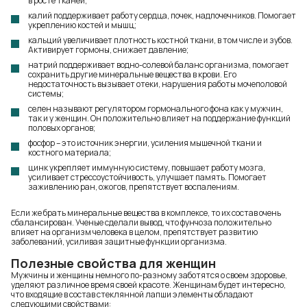
в росте тканей;
калий поддерживает работу сердца, почек, надпочечников. Помогает
укреплению костей и мышц;
кальций увеличивает плотность костной ткани, в том числе и зубов.
Активирует гормоны, снижает давление;
натрий поддерживает водно-солевой баланс организма, помогает
сохранить другие минеральные вещества в крови. Его
недостаточность вызывает отеки, нарушения работы мочеполовой
системы;
селен называют регулятором гормонального фона как у мужчин,
так и у женщин. Он положительно влияет на поддержание функций
половых органов;
фосфор – это источник энергии, усиления мышечной ткани и
костного материала;
цинк укрепляет иммунную систему, повышает работу мозга,
усиливает стрессоустойчивость, улучшает память. Помогает
заживлению ран, ожогов, препятствует воспалениям.
Если же брать минеральные вещества в комплексе, то их состав очень
сбалансирован. Ученые сделали вывод, что фунчоза положительно
влияет на организм человека в целом, препятствует развитию
заболеваний, усиливая защитные функции организма.
Полезные свойства для женщин
Мужчины и женщины немного по-разному заботятся о своем здоровье,
уделяют различное время своей красоте. Женщинам будет интересно,
что входящие в состав стеклянной лапши элементы обладают
следующими свойствами: