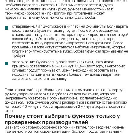
Чтобы блюда из стеклянной лапши оставались наиболее полезными, ее
необходимо правильно готовить. В отличие от спагетти и других
макаронных изделий из муки и риса, фунчоза менее устойчива к
термической обработке и при долгом приготовлении может
превратиться в кашу. Обычно используют два способа:
отваривание. Лапшу опускают в кипяток на 2–3 минуты. Если варить
ее дольше, она будет не такая упругая. После этого ее сразу же
откидывают на дуршлаг, в некоторых случаях промывают под струей
холодной воды. Это необходимо делать для тех видов, которые
изготовлены из кукурузного или картофельного крахмала. После
промывания в воде могут оставаться небольшие крупинки, которые
будут неприятно хрустеть на зубах. Бобовая фунчоза промывания не
требует;
запаривание. Сухую лапшу заливают кипятком, накрывают
крышкой и оставляют на 8–10 минут. Сцеживают воду, в некоторых
случаях продукт промывают. Время необходимо рассчитывать
исходя из толщины нити: чем она больше, тем дольше варят или
запаривают стеклянную лапшу.
Если готовится блюдо с большим количеством жидкости, например суп,
фунчозу заранее не варят. Ее добавляют в самом конце, когда все
ингредиенты уже готовы и огонь выключен. После чего необходимо
дождаться, чтобы фунчоза успела распариться в кипятке, оставив блюдо
на те же 8–10 минут, либо суп проваривают 2 минуты и сразу подают на
стол.
Почему стоит выбирать фунчозу только у
проверенных производителей
В азиатских странах, особенно в Японии и Китае, производители очень
трепетно относятся к своей репутации. Экспорт продуктов питания –