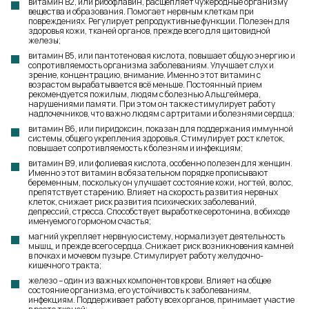
витамин В2, или рибофлавин, расщепляет чужеродные организму
вещества и образования. Помогает нервным клеткам при
повреждениях. Регулирует репродуктивные функции. Полезен для
здоровья кожи, тканей органов, прежде всего для щитовидной
железы;
витамин В5, или пантотеновая кислота, повышает общую энергию и
сопротивляемость организма заболеваниям. Улучшает слух и
зрение, концентрацию, внимание. Именно этот витамин с
возрастом вырабатывается всё меньше. Постоянный прием
рекомендуется пожилым, людям с болезнью Альцгеймера,
нарушениями памяти. При этом он также стимулирует работу
надпочечников, что важно людям с артритами и болезнями сердца;
витамин В6, или пиридоксин, показан для поддержания иммунной
системы, общего укрепления здоровья. Стимулирует рост клеток,
повышает сопротивляемость к болезням и инфекциям;
витамин В9, или фолиевая кислота, особенно полезен для женщин.
Именно этот витамин в обязательном порядке прописывают
беременным, поскольку он улучшает состояние кожи, ногтей, волос,
препятствует старению. Влияет на скорость развития нервных
клеток, снижает риск развития психических заболеваний,
депрессий, стресса. Способствует выработке серотонина, в обиходе
именуемого гормоном счастья;
магний укрепляет нервную систему, нормализует деятельность
мышц, и прежде всего сердца. Снижает риск возникновения камней
в почках и мочевом пузыре. Стимулирует работу желудочно-
кишечного тракта;
железо – один из важных компонентов крови. Влияет на общее
состояние организма, его устойчивость к заболеваниям,
инфекциям. Поддерживает работу всех органов, принимает участие