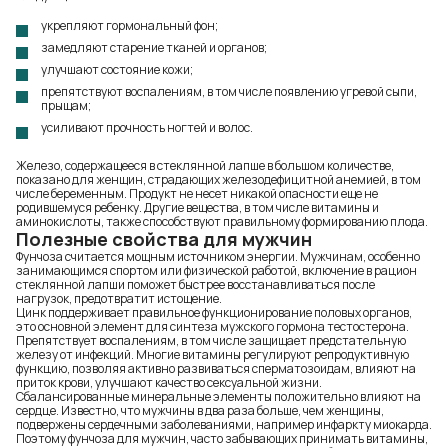
укрепляют гормональный фон;
замедляют старение тканей и органов;
улучшают состояние кожи;
препятствуют воспалениям, в том числе появлению угревой сыпи,
прыщам;
усиливают прочность ногтей и волос.
Железо, содержащееся в стеклянной лапше в большом количестве,
показано для женщин, страдающих железодефицитной анемией, в том
числе беременным. Продукт не несет никакой опасности еще не
родившемуся ребенку. Другие вещества, в том числе витамины и
аминокислоты, также способствуют правильному формированию плода.
Полезные свойства для мужчин
Фунчоза считается мощным источником энергии. Мужчинам, особенно
занимающимся спортом или физической работой, включение в рацион
стеклянной лапши поможет быстрее восстанавливаться после
нагрузок, предотвратит истощение.
Цинк поддерживает правильное функционирование половых органов,
это основной элемент для синтеза мужского гормона тестостерона.
Препятствует воспалениям, в том числе защищает предстательную
железу от инфекций. Многие витамины регулируют репродуктивную
функцию, позволяя активно развиваться сперматозоидам, влияют на
приток крови, улучшают качество сексуальной жизни.
Сбалансированные минеральные элементы положительно влияют на
сердце. Известно, что мужчины в два раза больше, чем женщины,
подвержены сердечными заболеваниями, например инфаркту миокарда.
Поэтому фунчоза для мужчин, часто забывающих принимать витамины,