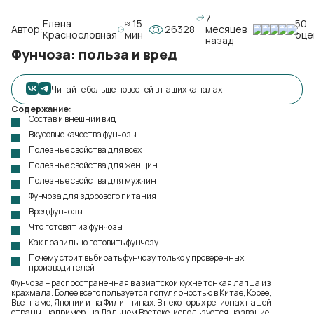
7
Елена
≈ 15
50
Автор:
26328
месяцев
Краснословная
мин
оце
назад
Фунчоза: польза и вред
Читайте больше новостей в наших каналах
Содержание:
Состав и внешний вид
Вкусовые качества фунчозы
Полезные свойства для всех
Полезные свойства для женщин
Полезные свойства для мужчин
Фунчоза для здорового питания
Вред фунчозы
Что готовят из фунчозы
Как правильно готовить фунчозу
Почему стоит выбирать фунчозу только у проверенных
производителей
Фунчоза – распространенная в азиатской кухне тонкая лапша из
крахмала. Более всего пользуется популярностью в Китае, Корее,
Вьетнаме, Японии и на Филиппинах. В некоторых регионах нашей
страны, например, на Дальнем Востоке, используется название