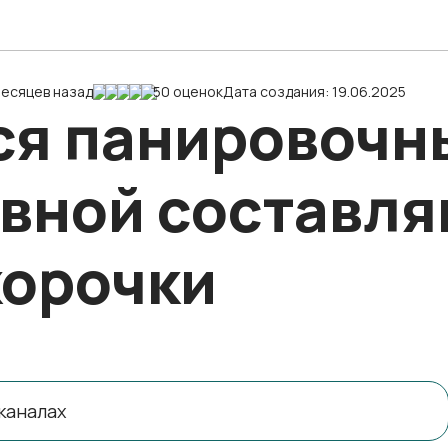
месяцев назад
50 оценок
Дата создания: 19.06.2025
ся панировочн
авной составл
корочки
каналах