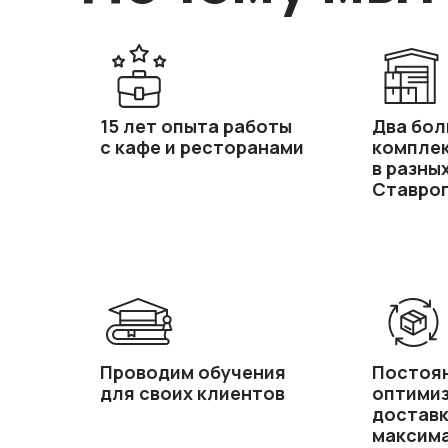
15 лет опыта работы
Два бол
с кафе и ресторанами
компле
в разны
Ставроп
Проводим обучения
Постоя
для своих клиентов
оптимиз
доставк
максим