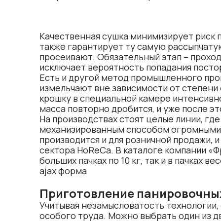
Качественная сушка минимизирует риск п
также гарантирует ту самую рассыпчатую
просеивают. Обязательный этап – проход
исключает вероятность попадания постор
Есть и другой метод промышленного про
измельчают вне зависимости от степени 
крошку в специальной камере интенсивн
масса повторно дробится, и уже после эт
На производствах стоят целые линии, гд
механизированным способом огромными 
производится и для розничной продажи, и 
сектора HoReCa. В каталоге компании «Ф
больших
пачках по 10 кг
, так и в
пачках вес
ajax форма
Приготовление панировочны
Учитывая незамысловатость технологии,
особого труда. Можно выбрать один из дв