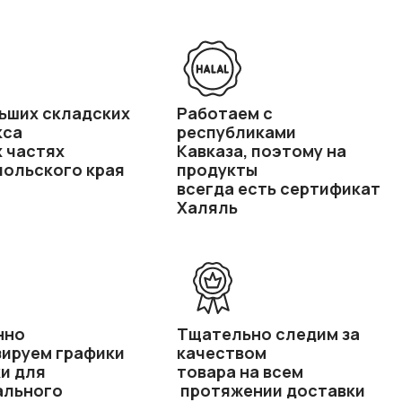
ьших складских
Работаем с
кса
республиками
х частях
Кавказа, поэтому на
ольского края
продукты
всегда есть сертификат
Халяль
нно
Тщательно следим за
ируем графики
качеством
и для
товара на всем
ального
протяжении доставки