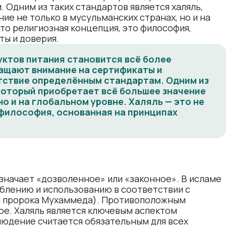
Одним из таких стандартов является халяль,
ие не только в мусульманских странах, но и на
сто религиозная концепция, это философия,
ты и доверия.
уктов питания становится всё более
ащают внимание на сертификаты и
тствие определённым стандартам. Одним из
который приобретает всё большее значение
но и на глобальном уровне. Халяль — это не
 философия, основанная на принципах
значает «дозволенное» или «законное». В исламе 
еблению и использованию в соответствии с 
и пророка Мухаммеда). Противоположным 
е. Халяль является ключевым аспектом 
людение считается обязательным для всех 