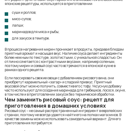
японские рецептуры, используется в приготовлении:
суши и роллов;
мисо-супов;
лапши;
маринадов для мяса и рыбы;
для закусок в темпуре.
В процессе нагревания мирин проникает в продукты, придавая блюдам
приятный аромат и насыщая вкус. Наличие соуса делает ингредиенты
более нежным по текстуре, золотистыми, с уникальной сладостью. Он
отлично сочетается с контрастными вкусами, например соленым,
поэтому мирин и соевый соус часто встречаются в японской кухне в
рамках одного рецепта.
Если пассировать свежие овощи с добавлением рисового вина, они
приобретут карамельный «загар» и сладкий привкус. Приятный
вкусовой опыт можно получить, совместив его с тофу. Уксусную добавку
часто используют для создания маринада для гребешков, лосося, окуня,
в том числе и в приготовлении закусок без термической обработки.
Чем заменить рисовый соус: рецепт для
приготовления в домашних условиях
Рисовый соус – не самый распространенный ингредиент в европейских
странах, поэтому не всегда удается найти его на полках магазинов. В
качестве замены можно использовать самодельный вариант. Для его
приготовления потребуется: