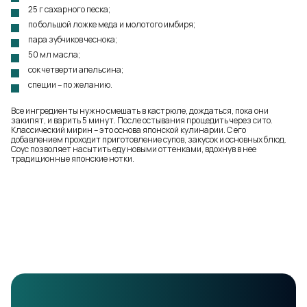
25 г сахарного песка;
по большой ложке меда и молотого имбиря;
пара зубчиков чеснока;
50 мл масла;
сок четверти апельсина;
специи – по желанию.
Все ингредиенты нужно смешать в кастрюле, дождаться, пока они
закипят, и варить 5 минут. После остывания процедить через сито.
Классический мирин – это основа японской кулинарии. С его
добавлением проходит приготовление супов, закусок и основных блюд.
Соус позволяет насытить еду новыми оттенками, вдохнув в нее
традиционные японские нотки.