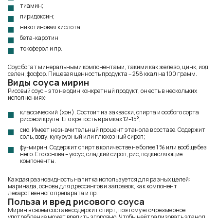
тиамин;
пиридоксин;
никотиновая кислота;
бета-каротин
токоферол и пр.
Соус богат минеральными компонентами, такими как железо, цинк, йод,
селен, фосфор. Пищевая ценность продукта – 258 ккал на 100 грамм.
Виды соуса мирин
Рисовый соус – это не один конкретный продукт, он есть в нескольких
исполнениях:
классический (хон). Состоит из закваски, спирта и особого сорта
рисовой крупы. Его крепость в рамках 12–15°;
сио. Имеет незначительный процент этанола в составе. Содержит
соль, воду, кукурузный или глюкозный сироп;
фу-мирин. Содержит спирт в количестве не более 1 % или вообще без
него. Его основа – уксус, сладкий сироп, рис, подкисляющие
компоненты.
Каждая разновидность напитка используется для разных целей:
маринада, основы для дрессингов и заправок, как компонент
лекарственного препарата и пр.
Польза и вред рисового соуса
Мирин в своем составе содержит спирт, поэтому его чрезмерное
употребление может вредить здоровью. Чтобы нейтрализовать этанол,