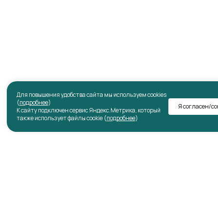
Для повышения удобства сайта мы используем cookies
(
подробнее
)
Я согласен/с
К сайту подключен сервис Яндекс.Метрика, который
также использует файлы cookie (
подробнее
)