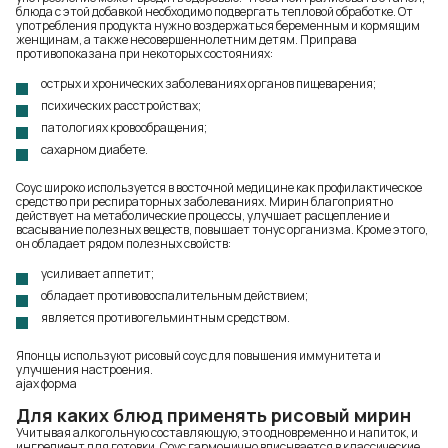
блюда с этой добавкой необходимо подвергать тепловой обработке. От
употребления продукта нужно воздержаться беременным и кормящим
женщинам, а также несовершеннолетним детям. Приправа
противопоказана при некоторых состояниях:
острых и хронических заболеваниях органов пищеварения;
психических расстройствах;
патологиях кровообращения;
сахарном диабете.
Соус широко используется в восточной медицине как профилактическое
средство при респираторных заболеваниях. Мирин благоприятно
действует на метаболические процессы, улучшает расщепление и
всасывание полезных веществ, повышает тонус организма. Кроме этого,
он обладает рядом полезных свойств:
усиливает аппетит;
обладает противовоспалительным действием;
является противогельминтным средством.
Японцы используют рисовый соус для повышения иммунитета и
улучшения настроения.
ajax форма
Для каких блюд применять рисовый мирин
Учитывая алкогольную составляющую, это одновременно и напиток, и
ингредиент для готовки. Соус гармонично вписывается в классические