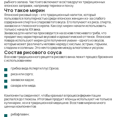
рыбного запаха. Часто его включают в состав других традиционных
японских заправок, например терияки и понзу.
Что такое мирин
Японский рисовый соус – это традиционный напиток, который
пользовался популярностью среди японских женщин из-за слабого
содержания спирта и сладковатого вкуса. Его получают из риса, спирта,
закваски и глюкозного сиропа. Как соус мирин начали использовать
только с начала XIX века.
Закваска для напитка производится на основе плесневого гриба, что
придает ему характерный вкусовой и ароматический оттенок. Японские
повара используют мирин для получения умами – одного из вкусов,
которые может различать человек наряду с кислым, острым, горьким,
сладким и соленым. Это нечто среднее между алкоголем и уксусом.
Состав рисового соуса
В основе традиционного рецепта рисового вина лежит процесс брожения
с использованием:
грибка вида Аспергиллус Ориза;
риса или сорго;
закваски кадзи;
сахара или меда.
Компоненты соединяют, чтобы крахмал в процессе ферментации
распался до глюкозы. Итоговый продукт японцы используют не только в
кулинарии, но и в традиционной медицине. В составе мирина много
ценных компонентов:
рибофлавин;