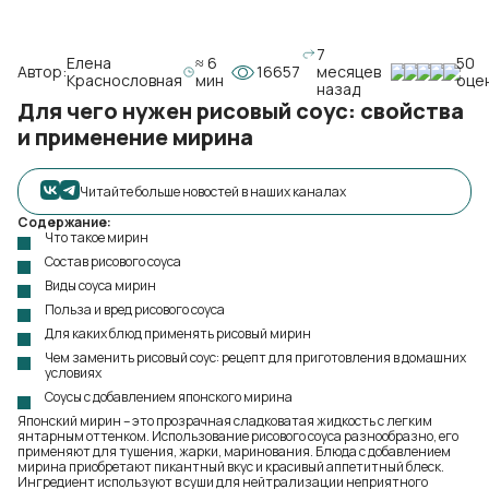
7
Елена
≈ 6
50
Автор:
16657
месяцев
Краснословная
мин
оце
назад
Для чего нужен рисовый соус: свойства
и применение мирина
Читайте больше новостей в наших каналах
Содержание:
Что такое мирин
Состав рисового соуса
Виды соуса мирин
Польза и вред рисового соуса
Для каких блюд применять рисовый мирин
Чем заменить рисовый соус: рецепт для приготовления в домашних
условиях
Соусы с добавлением японского мирина
Японский мирин – это прозрачная сладковатая жидкость с легким
янтарным оттенком. Использование рисового соуса разнообразно, его
применяют для тушения, жарки, маринования. Блюда с добавлением
мирина приобретают пикантный вкус и красивый аппетитный блеск.
Ингредиент используют в суши для нейтрализации неприятного