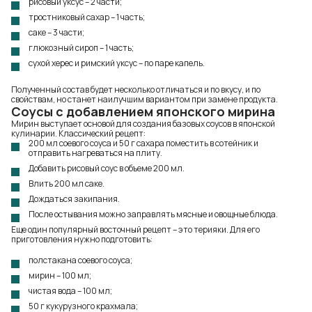
рисовый уксус – 2 части;
тростниковый сахар – 1 часть;
саке – 3 части;
глюкозный сироп – 1 часть;
сухой херес и римский уксус – по паре капель.
Полученный состав будет несколько отличаться и по вкусу, и по
свойствам, но станет наилучшим вариантом при замене продукта.
Соусы с добавлением японского мирина
Мирин выступает основой для создания базовых соусов в японской
кулинарии. Классический рецепт:
200 мл соевого соуса и 50 г сахара поместить в сотейник и
отправить нагреваться на плиту.
Добавить рисовый соус в объеме 200 мл.
Влить 200 мл саке.
Дождаться закипания.
После остывания можно заправлять мясные и овощные блюда.
Еще один популярный восточный рецепт – это терияки. Для его
приготовления нужно подготовить:
полстакана соевого соуса;
мирин – 100 мл;
чистая вода – 100 мл;
50 г кукурузного крахмала;