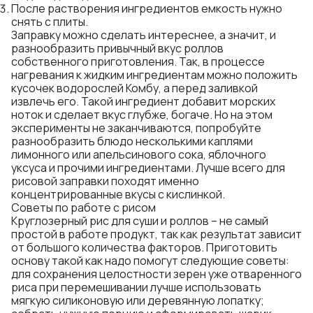
После растворения ингредиентов емкость нужно
снять с плиты.
Заправку можно сделать интереснее, а значит, и
разнообразить привычный вкус роллов
собственного приготовления. Так, в процессе
нагревания к жидким ингредиентам можно положить
кусочек водорослей Комбу, а перед заливкой
извлечь его. Такой ингредиент добавит морских
ноток и сделает вкус глубже, богаче. Но на этом
эксперименты не заканчиваются, попробуйте
разнообразить блюдо несколькими каплями
лимонного или апельсинового сока, яблочного
уксуса и прочими ингредиентами. Лучше всего для
рисовой заправки походят именно
концентрированные вкусы с кислинкой.
Советы по работе с рисом
Круглозерный рис для суши и роллов – не самый
простой в работе продукт, так как результат зависит
от большого количества факторов. Приготовить
основу такой как надо помогут следующие советы:
для сохранения целостности зерен уже отваренного
риса при перемешивании лучше использовать
мягкую силиконовую или деревянную лопатку;