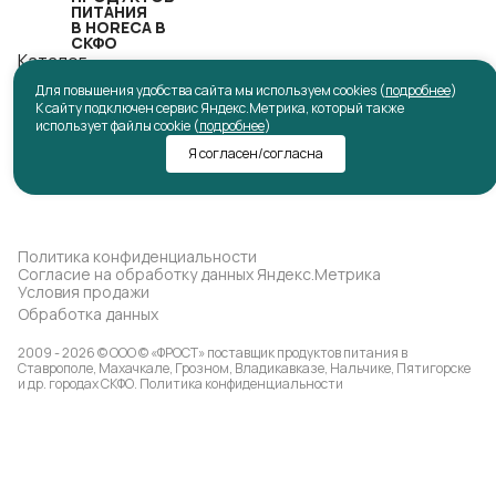
ПИТАНИЯ
В HORECA В
СКФО
Каталог
Для повышения удобства сайта мы используем cookies (
подробнее
)
Мероприятия
К сайту подключен сервис Яндекс.Метрика, который также
8-800-707-2124
использует файлы cookie (
подробнее
)
chernyaevaalena@frost26.ru
Я согласен/согласна
г. Ставрополь, ул. Заводская, д.11
Политика конфиденциальности
Согласие на обработку данных Яндекс.Метрика
Условия продажи
Обработка данных
2009 - 2026 © ООО © «ФРОСТ» поставщик продуктов питания в
Ставрополе, Махачкале, Грозном, Владикавказе, Нальчике, Пятигорске
и др. городах СКФО.
Политика конфиденциальности