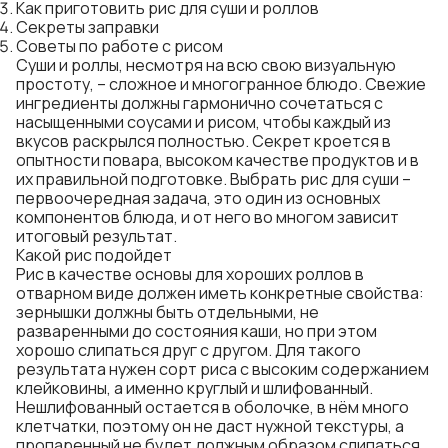
Как приготовить рис для суши и роллов
Секреты заправки
Советы по работе с рисом
Суши и роллы, несмотря на всю свою визуальную
простоту, – сложное и многогранное блюдо. Свежие
ингредиенты должны гармонично сочетаться с
насыщенными соусами и рисом, чтобы каждый из
вкусов раскрылся полностью. Секрет кроется в
опытности повара, высоком качестве продуктов и в
их правильной подготовке. Выбрать рис для суши –
первоочередная задача, это один из основных
компонентов блюда, и от него во многом зависит
итоговый результат.
Какой рис подойдет
Рис в качестве основы для хороших роллов в
отварном виде должен иметь конкретные свойства:
зернышки должны быть отдельными, не
разваренными до состояния каши, но при этом
хорошо слипаться друг с другом. Для такого
результата нужен сорт риса с высоким содержанием
клейковины, а именно круглый и шлифованный.
Нешлифованный остается в оболочке, в нём много
клетчатки, поэтому он не даст нужной текстуры, а
пропаренный не будет должным образом слипаться.