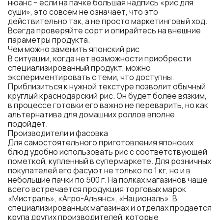
нюанс – если на пачке большая надпись «рис для
суши», это совсем не означает, что это
действительно так, а не просто маркетинговый ход.
Всегда проверяйте сорт и опирайтесь на внешние
параметры продукта.
Чем можно заменить японский рис
В ситуации, когда нет возможности приобрести
специализированный продукт, можно
экспериментировать с теми, что доступны.
Приблизиться к нужной текстуре позволит обычный
круглый краснодарский рис. Он будет более вязким,
в процессе готовки его важно не переварить, но как
альтернатива для домашних роллов вполне
подойдет.
Производители и фасовка
Для самостоятельного приготовления японских
блюд удобно использовать рис с соответствующей
пометкой, купленный в супермаркете. Для розничных
покупателей его фасуют не только по 1 кг, но и в
небольшие пачки по 500 г. На полках магазинов чаще
всего встречается продукция торговых марок
«Мистраль», «Агро-Альянс», «Националь». В
специализированных магазинах и отделах продается
крупа других производителей, которые