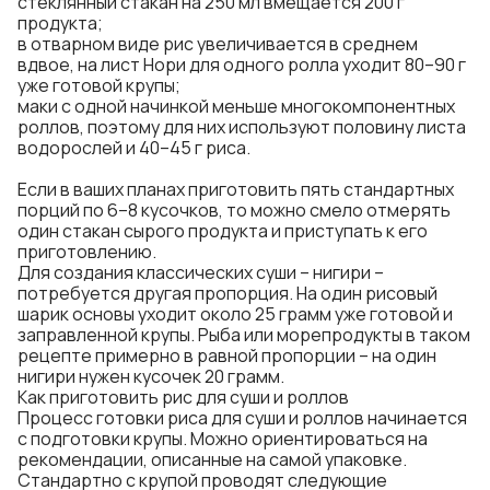
стеклянный стакан на 250 мл вмещается 200 г
продукта;
в отварном виде рис увеличивается в среднем
вдвое, на лист Нори для одного ролла уходит 80–90 г
уже готовой крупы;
маки с одной начинкой меньше многокомпонентных
роллов, поэтому для них используют половину листа
водорослей и 40–45 г риса.
Если в ваших планах приготовить пять стандартных
порций по 6–8 кусочков, то можно смело отмерять
один стакан сырого продукта и приступать к его
приготовлению.
Для создания классических суши – нигири –
потребуется другая пропорция. На один рисовый
шарик основы уходит около 25 грамм уже готовой и
заправленной крупы. Рыба или морепродукты в таком
рецепте примерно в равной пропорции – на один
нигири нужен кусочек 20 грамм.
Как приготовить рис для суши и роллов
Процесс готовки риса для суши и роллов начинается
с подготовки крупы. Можно ориентироваться на
рекомендации, описанные на самой упаковке.
Стандартно с крупой проводят следующие