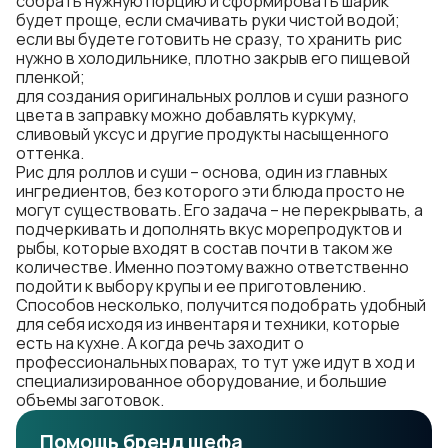
собрать нужную порцию и сформировать шарик
будет проще, если смачивать руки чистой водой;
если вы будете готовить не сразу, то хранить рис
нужно в холодильнике, плотно закрыв его пищевой
пленкой;
для создания оригинальных роллов и суши разного
цвета в заправку можно добавлять куркуму,
сливовый уксус и другие продукты насыщенного
оттенка.
Рис для роллов и суши – основа, один из главных
ингредиентов, без которого эти блюда просто не
могут существовать. Его задача – не перекрывать, а
подчеркивать и дополнять вкус морепродуктов и
рыбы, которые входят в состав почти в таком же
количестве. Именно поэтому важно ответственно
подойти к выбору крупы и ее приготовлению.
Способов несколько, получится подобрать удобный
для себя исходя из инвентаря и техники, которые
есть на кухне. А когда речь заходит о
профессиональных поварах, то тут уже идут в ход и
специализированное оборудование, и большие
объемы заготовок.
Помощь бренд шефа