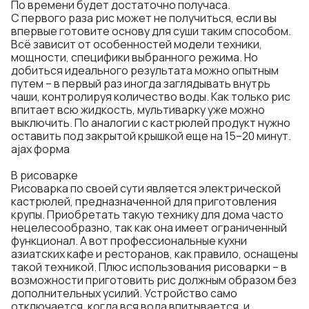
По времени будет достаточно получаса.
С первого раза рис может не получиться, если вы
впервые готовите основу для суши таким способом.
Всё зависит от особенностей модели техники,
мощности, специфики выбранного режима. Но
добиться идеального результата можно опытным
путем – в первый раз иногда заглядывать внутрь
чаши, контролируя количество воды. Как только рис
впитает всю жидкость, мультиварку уже можно
выключить. По аналогии с кастрюлей продукт нужно
оставить под закрытой крышкой еще на 15–20 минут.
ajax форма
В рисоварке
Рисоварка по своей сути является электрической
кастрюлей, предназначенной для приготовления
крупы. Приобретать такую технику для дома часто
нецелесообразно, так как она имеет ограниченный
функционал. А вот профессиональные кухни
азиатских кафе и ресторанов, как правило, оснащены
такой техникой. Плюс использования рисоварки – в
возможности приготовить рис должным образом без
дополнительных усилий. Устройство само
отключается, когда вся вода впитывается, и