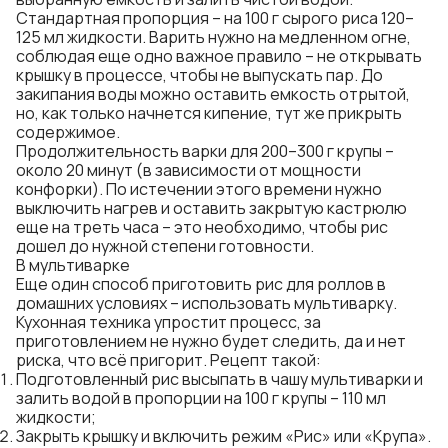
Стандартная пропорция – на 100 г сырого риса 120–
125 мл жидкости. Варить нужно на медленном огне,
соблюдая еще одно важное правило – не открывать
крышку в процессе, чтобы не выпускать пар. До
закипания воды можно оставить емкость отрытой,
но, как только начнется кипение, тут же прикрыть
содержимое.
Продолжительность варки для 200–300 г крупы –
около 20 минут (в зависимости от мощности
конфорки). По истечении этого времени нужно
выключить нагрев и оставить закрытую кастрюлю
еще на треть часа – это необходимо, чтобы рис
дошел до нужной степени готовности.
В мультиварке
Еще один способ приготовить рис для роллов в
домашних условиях – использовать мультиварку.
Кухонная техника упростит процесс, за
приготовлением не нужно будет следить, да и нет
риска, что всё пригорит. Рецепт такой:
Подготовленный рис высыпать в чашу мультиварки и
залить водой в пропорции на 100 г крупы – 110 мл
жидкости;
Закрыть крышку и включить режим «Рис» или «Крупа».