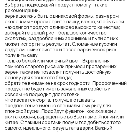
Выбрать подходящий продукт помогут такие
рекомендации:
зерна должны быть одинаковой формы, размером
около 4 мм – просмотрите пачку, важно, чтобы в ней
находился продукт одинаково высокого качества;
выбирайте целый рис – большое количество
сколотых, раздробленных зернышек и пыли от них
может испортить результат. Сломанные кусочки
дадут лишний клейстер и после варки высок риск
получить кашу;
только белый или молочный цвет. Вкрапления
темного старого риса или примеси пропаренных
зерен также не позволят получить достойную
основу для японского блюда;
обратите внимание на срок годности. Просроченный
продукт не будет иметь заявленных свойств и
совсем не подходит для готовки.
Что касается сорта, то лучше отдавать
предпочтение именно специальному рису для
японской кухни. Подойдут фушигон, косихикари и
акита комачи, выращенные во Вьетнаме, Японии или
Китае. С такими сортами получится добиться того
самого, идеального, результата варки. Важный