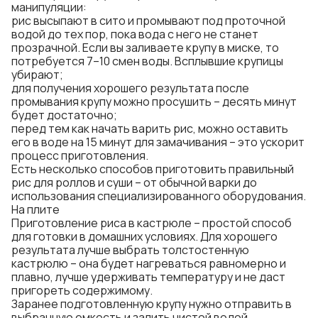
манипуляции:
рис высыпают в сито и промывают под проточной
водой до тех пор, пока вода с него не станет
прозрачной. Если вы заливаете крупу в миске, то
потребуется 7–10 смен воды. Всплывшие крупицы
убирают;
для получения хорошего результата после
промывания крупу можно просушить – десять минут
будет достаточно;
перед тем как начать варить рис, можно оставить
его в воде на 15 минут для замачивания – это ускорит
процесс приготовления.
Есть несколько способов приготовить правильный
рис для роллов и суши – от обычной варки до
использования специализированного оборудования.
На плите
Приготовление риса в кастрюле – простой способ
для готовки в домашних условиях. Для хорошего
результата лучше выбрать толстостенную
кастрюлю – она будет нагреваться равномерно и
плавно, лучше удерживать температуру и не даст
пригореть содержимому.
Заранее подготовленную крупу нужно отправить в
выбранную емкость и залить чистой водой.