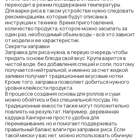
переходит в режим поддержания температуры.
Для варки риса в таком устройстве нужно следовать
рекомендациям, которые будут описаны в
инструкции к технике. Время приготовления,
количество продукта, которое можно засыпать за
один раз, необходимый объем воды – всё это зависит
от модели и ее характеристик.
Секреты заправки
Заправка для риса нужна, в первую очередь чтобы
придать основе блюда свой вкус. Крупа варится в
чистой воде, без добавления специй и соли, поэтому
получается нейтральной, и именно за счет жидкой
заливки получает традиционные вкусовые нотки.
Кроме того, заправка позволяет добиться нужного
уровня клейкости продукта.
В процессе создания основы для роллов и суши
можно обойтись и без специальной посуды. Но
традиционные емкости также могут положительно
повлиять на результат. Например, деревянная
кадушка Хангири не просто удобна для
перемешивания, но и помогает поддерживать
правильный баланс влаги при заправке риса. Если
такой миски у вас нет, можно использовать обычную