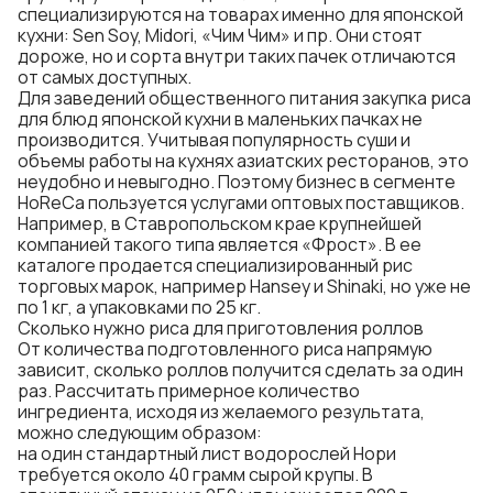
специализируются на товарах именно для японской
кухни: Sen Soy, Midori, «Чим Чим» и пр. Они стоят
дороже, но и сорта внутри таких пачек отличаются
от самых доступных.
Для заведений общественного питания закупка риса
для блюд японской кухни в маленьких пачках не
производится. Учитывая популярность суши и
объемы работы на кухнях азиатских ресторанов, это
неудобно и невыгодно. Поэтому бизнес в сегменте
HoReCa пользуется услугами оптовых поставщиков.
Например, в Ставропольском крае крупнейшей
компанией такого типа является «Фрост». В ее
каталоге продается специализированный рис
торговых марок, например Hansey и Shinaki, но уже не
по 1 кг, а упаковками по 25 кг.
Сколько нужно риса для приготовления роллов
От количества подготовленного риса напрямую
зависит, сколько роллов получится сделать за один
раз. Рассчитать примерное количество
ингредиента, исходя из желаемого результата,
можно следующим образом:
на один стандартный лист водорослей Нори
требуется около 40 грамм сырой крупы. В