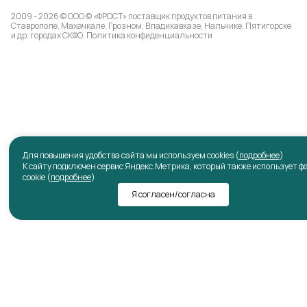
2009 - 2026 © ООО © «ФРОСТ» поставщик продуктов питания в
Ставрополе, Махачкале, Грозном, Владикавказе, Нальчике, Пятигорске
и др. городах СКФО.
Политика конфиденциальности
Для повышения удобства сайта мы используем cookies (
подробнее
)
К сайту подключен сервис Яндекс.Метрика, который также использует ф
cookie (
подробнее
)
Я согласен/согласна