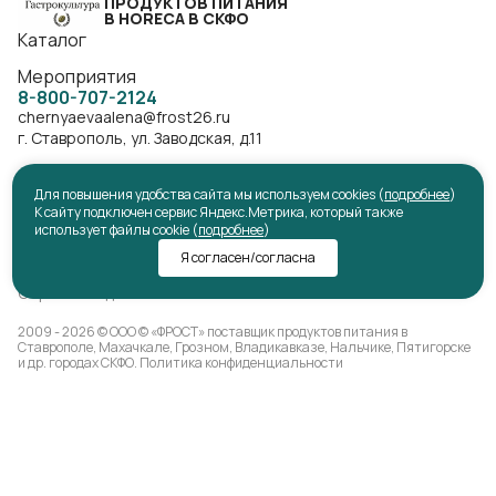
ПРОДУКТОВ ПИТАНИЯ
В HORECA В СКФО
Каталог
Мероприятия
8-800-707-2124
chernyaevaalena@frost26.ru
г. Ставрополь, ул. Заводская, д.11
Для повышения удобства сайта мы используем cookies (
подробнее
)
К сайту подключен сервис Яндекс.Метрика, который также
использует файлы cookie (
подробнее
)
Политика конфиденциальности
Согласие на обработку данных Яндекс.Метрика
Я согласен/согласна
Условия продажи
Обработка данных
2009 - 2026 © ООО © «ФРОСТ» поставщик продуктов питания в
Ставрополе, Махачкале, Грозном, Владикавказе, Нальчике, Пятигорске
и др. городах СКФО.
Политика конфиденциальности